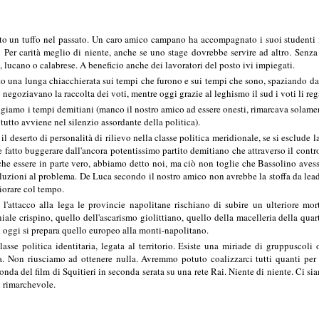
to un tuffo nel passato. Un caro amico campano ha accompagnato i suoi studenti in
 Per carità meglio di niente, anche se uno stage dovrebbe servire ad altro. Senza
 lucano o calabrese. A beneficio anche dei lavoratori del posto ivi impiegati.
o una lunga chiacchierata sui tempi che furono e sui tempi che sono, spaziando da A
negoziavano la raccolta dei voti, mentre oggi grazie al leghismo il sud i voti li reg
amo i tempi demitiani (manco il nostro amico ad essere onesti, rimarcava solamente 
 tutto avviene nel silenzio assordante della politica).
il deserto di personalità di rilievo nella classe politica meridionale, se si esclud
 fatto buggerare dall'ancora potentissimo partito demitiano che attraverso il cont
nche essere in parte vero, abbiamo detto noi, ma ciò non toglie che Bassolino av
oluzioni al problema. De Luca secondo il nostro amico non avrebbe la stoffa da le
liorare col tempo.
e l'attacco alla lega le provincie napolitane rischiano di subire un ulteriore mor
iale crispino, quello dell'ascarismo giolittiano, quello della macelleria della quar
 oggi si prepara quello europeo alla monti-napolitano.
asse politica identitaria, legata al territorio. Esiste una miriade di gruppuscol
. Non riusciamo ad ottenere nulla. Avremmo potuto coalizzarci tutti quanti per 
nda del film di Squitieri in seconda serata su una rete Rai. Niente di niente. Ci sia
i rimarchevole.