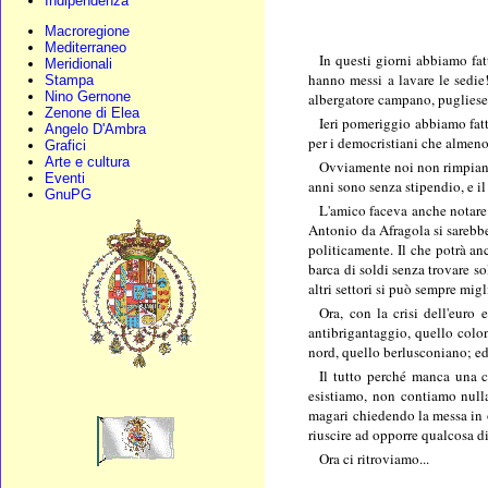
Indipendenza
Macroregione
Mediterraneo
In questi giorni abbiamo fat
Meridionali
hanno messi a lavare le sedie!
Stampa
Nino Gernone
albergatore campano, pugliese,
Zenone di Elea
Ieri pomeriggio abbiamo fatt
Angelo D'Ambra
per i democristiani che almeno 
Grafici
Arte e cultura
Ovviamente noi non rimpiangi
Eventi
anni sono senza stipendio, e il
GnuPG
L'amico faceva anche notare 
Antonio da Afragola si sarebbe
politicamente. Il che potrà a
barca di soldi senza trovare s
altri settori si può sempre mig
Ora, con la crisi dell'euro 
antibrigantaggio, quello colon
nord, quello berlusconiano; ed
Il tutto perché manca una cl
esistiamo, non contiamo nulla
magari chiedendo la messa in o
riuscire ad opporre qualcosa d
Ora ci ritroviamo...