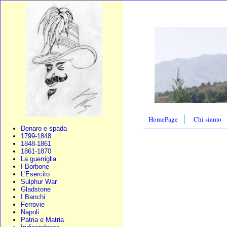
HomePage
Chi siamo
Denaro e spada
1799-1848
1848-1861
1861-1870
La guerriglia
I Borbone
L'Esercito
Sulphur War
Gladstone
I Banchi
Ferrovie
Napoli
Patria e Matria