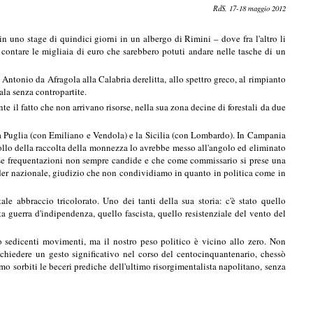
RdS, 17-18 maggio 2012
 uno stage di quindici giorni in un albergo di Rimini – dove fra l'altro li
 contare le migliaia di euro che sarebbero potuti andare nelle tasche di un
ntonio da Afragola alla Calabria derelitta, allo spettro greco, al rimpianto
ala senza contropartite.
il fatto che non arrivano risorse, nella sua zona decine di forestali da due
e la Puglia (con Emiliano e Vendola) e la Sicilia (con Lombardo). In Campania
rollo della raccolta della monnezza lo avrebbe messo all'angolo ed eliminato
esse frequentazioni non sempre candide e che come commissario si prese una
ader nazionale, giudizio che non condividiamo in quanto in politica come in
tale abbraccio tricolorato. Uno dei tanti della sua storia: c'è stato quello
ta guerra d'indipendenza, quello fascista, quello resistenziale del vento del
i o sedicenti movimenti, ma il nostro peso politico è vicino allo zero. Non
chiedere un gesto significativo nel corso del centocinquantenario, chessò
mo sorbiti le beceri prediche dell'ultimo risorgimentalista napolitano, senza