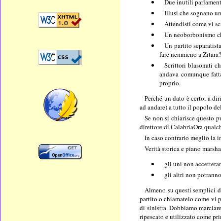
Due inutili parlament
Illusi che sognano un
Attendisti come vi sc
Un neoborbonismo che 
Un partito separatist
fare nemmeno a Zitara
Scrittori blasonati 
andava comunque fatta
proprio.
Perché un dato è certo, a di
ad andare) a tutto il popolo de
Se non si chiarisce questo p
direttore di CalabriaOra qualch
In caso contrario meglio la 
Verità storica e piano marsha
gli uni non accettera
gli altri non potranno
Almeno su questi semplici du
partito o chiamatelo come vi p
di sinistra. Dobbiamo marciare
ripescato e utilizzato come pr