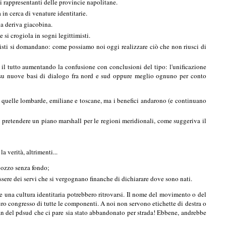
i rappresentanti delle provincie napolitane.
in cerca di venature identitarie.
la deriva giacobina.
si crogiola in sogni legittimisti.
ntisti si domandano: come possiamo noi oggi realizzare ciò che non riusci di
 il tutto aumentando la confusione con conclusioni del tipo: l'unificazione
e su nuove basi di dialogo fra nord e sud oppure meglio ognuno per conto
n quelle lombarde, emiliane e toscane, ma i benefici andarono (e continuano
o pretendere un piano marshall per le regioni meridionali, come suggeriva il
 verità, altrimenti...
 pozzo senza fondo;
 essere dei servi che si vergognano finanche di dichiarare dove sono nati.
e una cultura identitaria potrebbero ritrovarsi. Il nome del movimento o del
uro congresso di tutte le componenti. A noi non servono etichette di destra o
gan del pdsud che ci pare sia stato abbandonato per strada! Ebbene, andrebbe