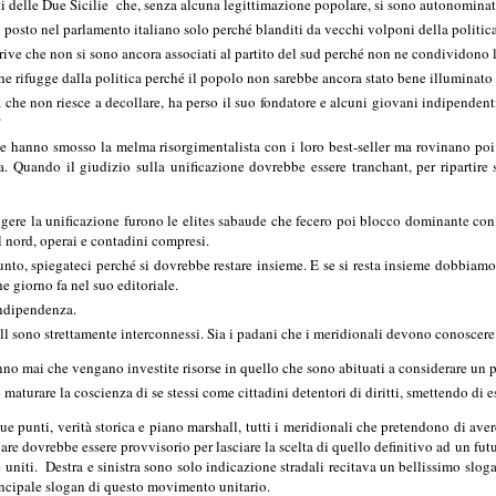
i delle Due Sicilie che, senza alcuna legittimazione popolare, si sono autonominat
 posto nel parlamento italiano solo perché blanditi da vecchi volponi della politica 
rive che non si sono ancora associati al partito del sud perché non ne condividono 
rifugge dalla politica perché il popolo non sarebbe ancora stato bene illuminato e 
a che non riesce a decollare, ha perso il suo fondatore e alcuni giovani indipende
?
che hanno smosso la melma risorgimentalista con i loro best-seller ma rovinano poi
. Quando il giudizio sulla unificazione dovrebbe essere tranchant, per ripartir
rigere la unificazione furono le elites sabaude che fecero poi blocco dominante co
l nord, operai e contadini compresi.
unto, spiegateci perché si dovrebbe restare insieme. E se si resta insieme dobbiam
e giorno fa nel suo editoriale.
indipendenza.
ll sono strettamente interconnessi. Sia i padani che i meridionali devono conoscere la
nno mai che vengano investite risorse in quello che sono abituati a considerare un
 maturare la coscienza di se stessi come cittadini detentori di diritti, smettendo di
e punti, verità storica e piano marshall, tutti i meridionali che pretendono di aver
are dovrebbe essere provvisorio per lasciare la scelta di quello definitivo ad un fut
 uniti. Destra e sinistra sono solo indicazione stradali recitava un bellissimo slo
incipale slogan di questo movimento unitario.