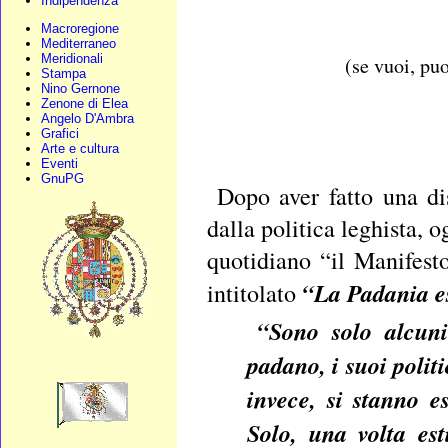
Indipendenza
Macroregione
Mediterraneo
Meridionali
(se vuoi, puo
Stampa
Nino Gernone
Zenone di Elea
Angelo D'Ambra
Grafici
Arte e cultura
Eventi
GnuPG
Dopo aver fatto una di
dalla politica leghista, 
quotidiano “il Manifest
“La Padania esi
intitolato
“Sono solo alcuni
padano, i suoi politi
invece, si stanno e
Solo, una volta est