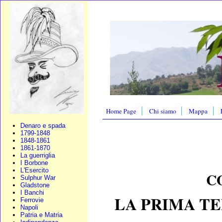
Home Page
Chi siamo
Mappa
Denaro e spada
1799-1848
1848-1861
1861-1870
La guerriglia
I Borbone
L'Esercito
C
Sulphur War
Gladstone
I Banchi
LA PRIMA TE
Ferrovie
Napoli
Patria e Matria