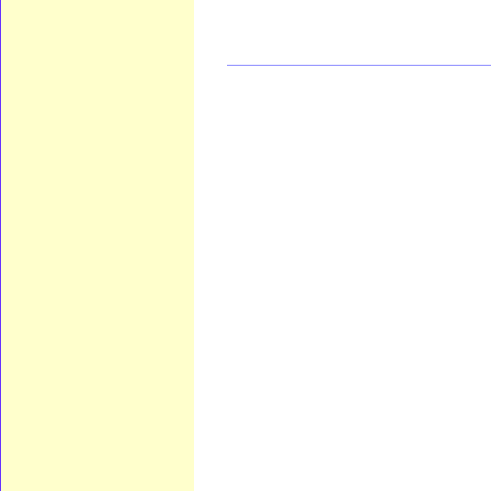
____________________