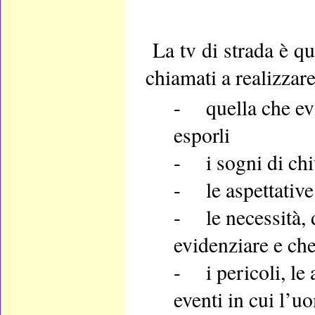
La tv di strada è q
chiamati a realizzare
-
quella che ev
esporli
-
i sogni di ch
-
le aspettativ
-
le necessità,
evidenziare e ch
-
i pericoli, le
eventi in cui l’