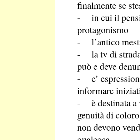
finalmente se ste
-
in cui il pen
protagonismo
-
l’antico mest
-
la tv di stra
può e deve denun
-
e’ espression
informare iniziat
-
è destinata a
genuità di coloro
non devono vende
qualcosa