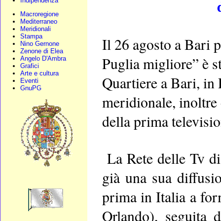
Indipendenza
Macroregione
Mediterraneo
Meridionali
Stampa
Il 26 agosto a Bari 
Nino Gernone
Zenone di Elea
Puglia migliore” è st
Angelo D'Ambra
Grafici
Arte e cultura
Quartiere a Bari, in
Eventi
GnuPG
meridionale, inoltre 
della prima televisio
La Rete delle Tv di 
già una sua diffusi
prima in Italia a fo
Orlando), seguita 