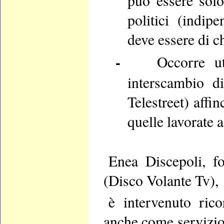
può essere solo
politici (indip
deve essere di ch
-
Occorre util
interscambio d
Telestreet) affi
quelle lavorate 
Enea Discepoli, fo
(Disco Volante Tv),
è
intervenuto ric
anche come servizio 