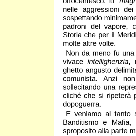
ottocentesco, fu "
magn
nelle aggressioni dei 
sospettando minimamente
padroni del vapore, c
Storia che per il Merid
molte altre volte.
Non da meno fu una c
vivace
intellighenzia
, 
ghetto angusto delimita
comunista. Anzi non
sollecitando una repr
cliché che si ripeterà 
dopoguerra.
E veniamo ai tanto s
Banditismo e Mafia, 
sproposito alla parte m