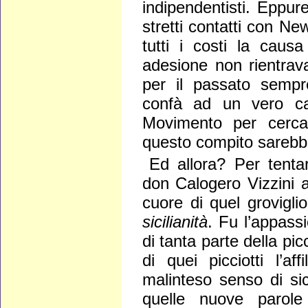
indipendentisti. Eppur
stretti contatti con N
tutti i costi la caus
adesione non rientrav
per il passato sempr
confà ad un vero cap
Movimento per cercar
questo compito sarebbe 
Ed allora? Per tenta
don Calogero Vizzini 
cuore di quel grovigli
sicilianità
. Fu l’appass
di tanta parte della pi
di quei picciotti l’a
malinteso senso di sici
quelle nuove parole