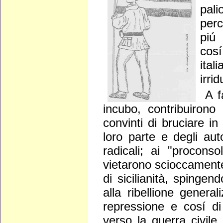
pali
perc
piú 
cosí
ital
irri
A f
incubo, contribuirono 
convinti di bruciare in
loro parte e degli aut
radicali; ai "proconso
vietarono scioccamente
di sicilianità, spinge
alla ribellione genera
repressione e cosí di
verso la guerra civile