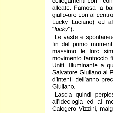
collegamenti con i conf
alleate. Famosa la ba
giallo-oro con al cent
Lucky Luciano) ed a
"
lucky
").
Le vaste e spontanee 
fin dal primo momento,
massimo le loro sim
movimento fantoccio fil
Uniti. Illuminante a q
Salvatore Giuliano al 
d’intenti dell’anno pre
Giuliano.
Lascia quindi perple
all’ideologia ed al 
Calogero Vizzini, malg