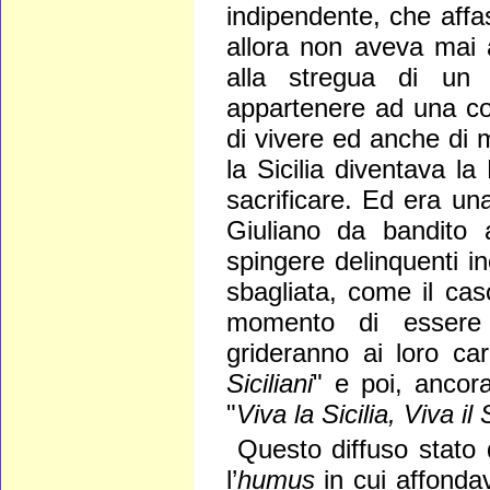
indipendente, che affa
allora non aveva mai 
alla stregua di un u
appartenere ad una com
di vivere ed anche di 
la Sicilia diventava l
sacrificare. Ed era un
Giuliano da bandito a
spingere delinquenti in
sbagliata, come il cas
momento di essere c
grideranno ai loro carc
Siciliani
" e poi, ancora
"
Viva la Sicilia, Viva i
Questo diffuso stato 
l’
humus
in cui affonda