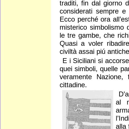
traditi, fin dal giorno
considerati sempre e s
Ecco perché ora all’e
misterico simbolismo d
le tre gambe, che rich
Quasi a voler ribadire
civiltà assai piú antiche
E i Siciliani si accor
quei simboli, quelle par
veramente Nazione, fa
cittadine.
D’a
al 
arm
l’In
alla