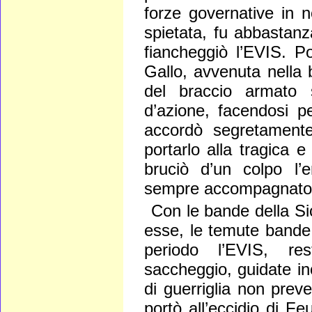
forze governative in n
spietata, fu abbastanz
fiancheggiò l’EVIS. P
Gallo, avvenuta nella b
del braccio armato s
d’azione, facendosi pe
accordò segretament
portarlo alla tragica e
bruciò d’un colpo l
sempre accompagnato
Con le bande della Sici
esse, le temute bande 
periodo l’EVIS, re
saccheggio, guidate ino
di guerriglia non prev
portò all’eccidio di Fe