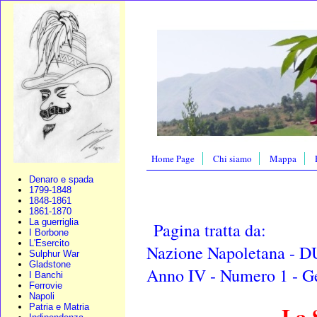
Home Page
Chi siamo
Mappa
Denaro e spada
1799-1848
1848-1861
1861-1870
La guerriglia
Pagina tratta da:
I Borbone
L'Esercito
Nazione Napoletana - 
Sulphur War
Gladstone
Anno IV - Numero 1 - Ge
I Banchi
Ferrovie
Napoli
La 
Patria e Matria