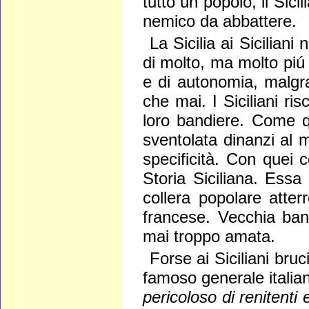
tutto un popolo, il Sic
nemico da abbattere.
La Sicilia ai Sicilian
di molto, ma molto piú
e di autonomia, malgra
che mai. I Siciliani r
loro bandiere. Come qu
sventolata dinanzi al 
specificità. Con quei c
Storia Siciliana. Essa
collera popolare atter
francese. Vecchia band
mai troppo amata.
Forse ai Siciliani bru
famoso generale italiano
pericoloso di renitenti e