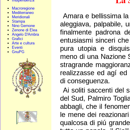
Indipendenza
Macroregione
Mediterraneo
Amara e bellissima la 
Meridionali
Stampa
aleggiava, palpabile, 
Nino Gernone
Zenone di Elea
finalmente padrona de
Angelo D'Ambra
entusiasmi sinceri che
Grafici
Arte e cultura
pura utopia e disquisi
Eventi
GnuPG
meno di una Nazione S
stragrande maggioranz
realizzasse ed agí ed 
di conseguenza.
Ai soliti saccenti del 
del Sud, Palmiro Togliat
abbagli, che il fenome
le mene dei reazionari
qualcosa di piú grande