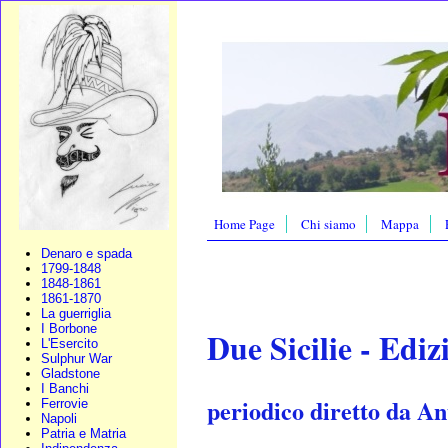
Home Page
Chi siamo
Mappa
Denaro e spada
1799-1848
1848-1861
1861-1870
La guerriglia
I Borbone
Due Sicilie - Ediz
L'Esercito
Sulphur War
Gladstone
I Banchi
periodico diretto da A
Ferrovie
Napoli
Patria e Matria