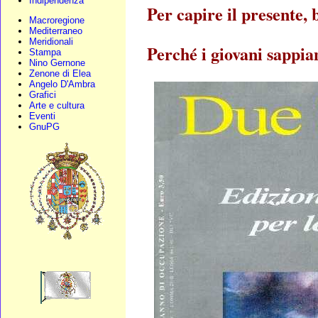
Indipendenza
Per capire il presente, 
Macroregione
Mediterraneo
Meridionali
Perché i giovani sappia
Stampa
Nino Gernone
Zenone di Elea
Angelo D'Ambra
Grafici
Arte e cultura
Eventi
GnuPG