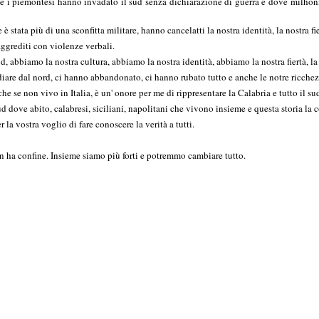
e i piemontesi hanno invadato il sud senza dichiarazione di guerra e dove milhoni d
stata più di una sconfitta militare, hanno cancelatti la nostra identità, la nostra fie
aggrediti con violenze verbali.
d, abbiamo la nostra cultura, abbiamo la nostra identità, abbiamo la nostra fiertà, la f
are dal nord, ci hanno abbandonato, ci hanno rubato tutto e anche le notre ricchez
he se non vivo in Italia, è un' onore per me di rippresentare la Calabria e tutto il sud 
 dove abito, calabresi, siciliani, napolitani che vivono insieme e questa storia la
la vostra voglio di fare conoscere la verità a tutti.
on ha confine. Insieme siamo più forti e potremmo cambiare tutto.