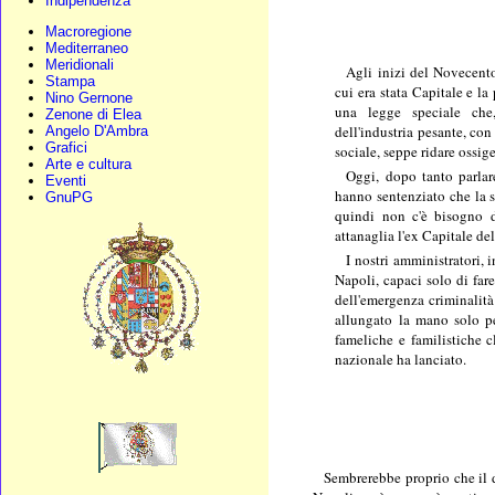
Indipendenza
Macroregione
Mediterraneo
Meridionali
Agli inizi del Novecent
Stampa
cui era stata Capitale e la p
Nino Gernone
una legge speciale che
Zenone di Elea
dell'industria pesante, co
Angelo D'Ambra
Grafici
sociale, seppe ridare ossige
Arte e cultura
Oggi, dopo tanto parlare
Eventi
hanno sentenziato che la 
GnuPG
quindi non c'è bisogno d
attanaglia l'ex Capitale de
I nostri amministratori, 
Napoli, capaci solo di fare
dell'emergenza criminalità
allungato la mano solo pe
fameliche e familistiche c
nazionale ha lanciato.
Sembrerebbe proprio che il d