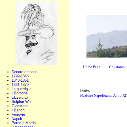
Home Page
Chi siamo
Denaro e spada
1799-1848
1848-1861
1861-1870
La guerriglia
Fonte:
I Borbone
Nazione Napoletana, Anno XIV,
L'Esercito
Sulphur War
Gladstone
I Banchi
Ferrovie
Napoli
Patria e Matria