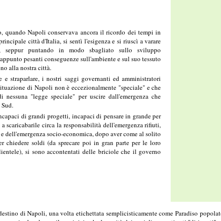
o, quando Napoli conservava ancora il ricordo dei tempi in
rincipale città d'Italia, si sentì l'esigenza e si riuscì a varare
, seppur puntando in modo sbagliato sullo sviluppo
n appunto pesanti conseguenze sull'ambiente e sul suo tessuto
no alla nostra città.
 e straparlare, i nostri saggi governanti ed amministratori
situazione di Napoli non è eccezionalmente "speciale" e che
i nessuna "legge speciale" per uscire dall'emergenza che
l Sud.
incapaci di grandi progetti, incapaci di pensare in grande per
 a scaricabarile circa la responsabilità dell'emergenza rifiuti,
 e dell'emergenza socio-economica, dopo aver come al solito
r chiedere soldi (da sprecare poi in gran parte per le loro
lientele), si sono accontentati delle briciole che il governo
estino di Napoli, una volta etichettata semplicisticamente come Paradiso popolato