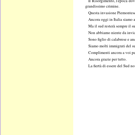
Il Risorgimento, l'epoca dov
grandissimo crimine.
Questa invasione Piemontese è 
Ancora oggi in Italia siamo 
Ma il sud resterà sempre il su
Non abbiamo niente da invidi
Sono figlio di calabrese e anc
Siamo molti immigrati del sud
Complimenti ancora a voi per 
Ancora grazie per tutto.
La fiertà di essere del Sud n