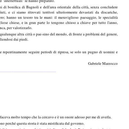
ed "intellettuali" le hanno preparato.
 di bonifica di Bagnoli e dell'area orientale della città, senza concludere
ti, e ci siamo ritrovati territori ulteriormente devastati da discariche,
ero; hanno un tesoro tra le mani: il meraviglioso paesaggio, le specialità
igliose chiese, e in gran parte lo tengono chiuso a chiave per tutto l'anno,
nca, per valorizzarlo.
n qualunque altra città o pae-sino del mondo, di fronte a problemi del genere,
gliendosi dai piedi.
e repentinamente seguire periodi di ripresa, se solo un pugno di uomini e
Gabriele Marzocco
____________________________
 faceva molto tempo che la cercavo e è un onore adesso per me di averla.
no perché questa storia è stata mistificata dal governo.