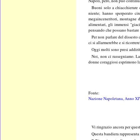
Napoli, però, non può continuar
Buoni solo a chiacchierare e
niente; hanno sperperato circ
megainceneritori, montagne di
alimentari, gli immensi "giaci
pensando che possano bastare 
Per non parlare del dissesto 
ci si allarmerebbe e si ricorrer
Oggi molti sono presi addiri
Noi, non ci rassegniamo. La
donne coraggiosi esprimono la 
Fonte:
Nazione Napoletana, Anno XIV,
Vi ringrazio ancora per ques
Questa bandiera rappresenta u