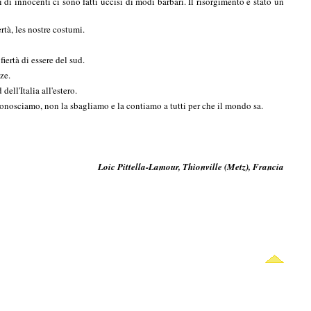
i innocenti ci sono fatti uccisi di modi barbari. Il risorgimento è stato un
rtà, les nostre costumi.
iertà di essere del sud.
ze.
dell'Italia all'estero.
 conosciamo, non la sbagliamo e la contiamo a tutti per che il mondo sa.
Loic Pittella-Lamour, Thìonville (Metz), Francia