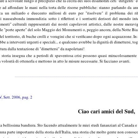
e a scivolare lungo il precipizio che la cecità dei suoi disamorati ceti "dirigenti" 
 ad affondare le mani nella torta delle risorse pubbliche: stanno parlando da anni
a un miliardo e duecento milioni di euro per "risolvere" il problema dei rifiu
 nauseabonda immondizia sotto i riflettori e i sorrisetti derisori del mondo int
menti" culturali rappresentati dai nostri capolavori artistici, dalle nostre merav
le "porte aperte" del solo Maggio dei Monumenti o, peggio ancora, della Notte Bia
del territorio, di buche crolli e voragini che si verificano dopo ogni acquazzone. I
ebbe a interventi urgenti e speciali... e qualcuno avrebbe la dignità di dimettersi, to
ttura dalla tentazione di "dimettersi" da napoletani!
 storia insegna che a periodi di spaventosa crisi possono quasi miracolosamente 
volontà di ottenerla e mettono in atto le misure necessarie. Si facciano avanti.
_________________________________________________________
 Sett. 2006, pag. 2
Ciao cari amici del Sud,
ta bellissima bandiera. Sto facendo attualmente le miei studi fananziari al Canada e
na parte importante della storia dell'Italia, una storia che molto gente non conosco