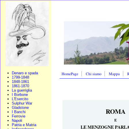
Denaro e spada
HomePage
Chi siamo
Mappa
R
1799-1848
1848-1861
1861-1870
La guerriglia
I Borbone
L'Esercito
Sulphur War
Gladstone
ROMA
I Banchi
Ferrovie
E
Napoli
Patria e Matria
LE MENZOGNE PARL