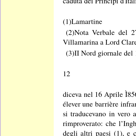
caduta dei Principi d'Ita
(1)Lamartine
(2)Nota Verbale del 
Villamarina a Lord Clar
(3)II Nord giornale de
12
diceva nel 16 Aprile Ì856
élever une barrière infra
si traducevano in vero 
rimproverato: che l’Ingh
degli altri paesi (1), 