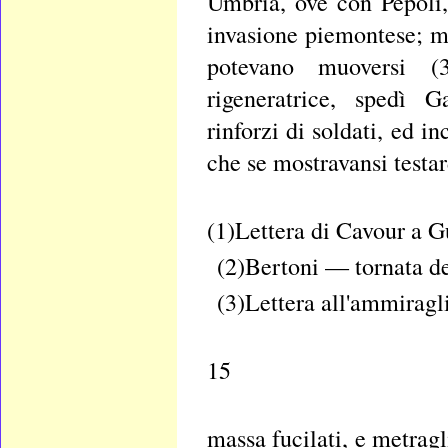
Umbria, ove con Pepoli, 
invasione piemontese; m
potevano muoversi (3
rigeneratrice, spedì G
rinforzi di soldati, ed i
che se mostravansi testard
(1)Lettera di Cavour a G
(2)Bertoni — tornata d
(3)Lettera all'ammiragl
15
massa fucilati, e met