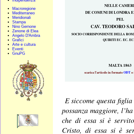
Indipendenza
NELLE CAMER
Macroregione
DE COMUNI DI LONDRA E
Mediterraneo
Meridionali
PEL
Stampa
CAV. TEODORO SA
Nino Gernone
Zenone di Elea
SOCIO CORRISPONDENTE DELLA ROM
Angelo D'Ambra
QUIRITI EC. EC. EC
Grafici
Arte e cultura
Eventi
GnuPG
MALTA 1863
scarica l'articolo in formato
ODT
o
E siccome questa figlia 
possanza maggiore, l’ha 
che di essa si è servi
Cristo, di essa si è se