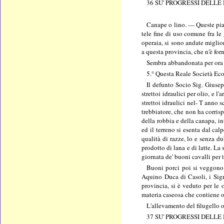
36 SU' PROGRESSI DELLE
Canape o lino. — Queste piant
tele fine di uso comune fra le 
operaia, si sono andate miglior
a questa provincia, che n'è for
Sembra abbandonata per ora 
5.° Questa Reale Società Econo
Il defunto Socio Sig. Giusep
strettoi idraulici per olio, e
strettoi idraulici nel- T anno 
trebbiatore, che non ha corris
della robbia e della canapa, 
ed il terreno si esenta dal ca
qualità di razze, lo e senza d
prodotto di lana e di latte. La
giornata de' buoni cavalli per t
Buoni porci poi si veggono n
Aquino Duca di Casoli, i Sign
provincia, si è veduto per le 
materia caseosa che contiene ol
L'allevamento del filugello o
37 SU' PROGRESSI DELLE