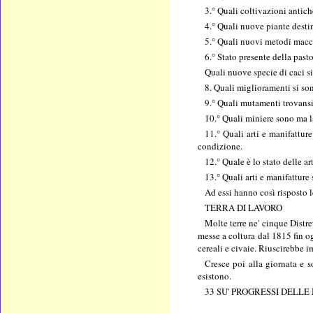
3.° Quali coltivazioni antic
4.° Quali nuove piante destin
5.° Quali nuovi metodi macch
6.° Stato presente della pas
Quali nuove specie di caci si
8. Quali miglioramenti si son
9.° Quali mutamenti trovansi 
10.° Quali miniere sono ma 
11.° Quali arti e manifattur
condizione.
12.° Quale è lo stato delle a
13.° Quali arti e manifatture
Ad essi hanno così risposto 
TERRA DI LAVORO
Molte terre ne' cinque Distre
messe a coltura dal 1815 fin og
cereali e civaie. Riuscirebbe i
Cresce poi alla giornata e so
esistono.
33 SU' PROGRESSI DELLE