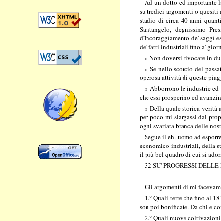
Ad un dotto ed importante l
su tredici argomenti o quesiti
stadio di circa 40 anni quanti
Santangelo, degnissimo Pres
d'Incoraggiamento de' saggi es
de' fatti industriali fino a' gi
» Non doversi rivocare in dub
» Se nello scorcio del passat
operosa attività di queste piag
» Abborrono le industrie ed i
che essi prosperino ed avanzin
» Della quale storica verità
per poco mi slargassi dal propo
ogni svariata branca delle nost
Segue il eh. uomo ad esporre
economico-industriali, della st
il più bel quadro di cui si ad
32 SU' PROGRESSI DELLE
Gli argomenti di mi facevamo
1.° Quali terre che fino al 1
son poi bonificate. Da chi e c
2.° Quali nuove coltivazioni