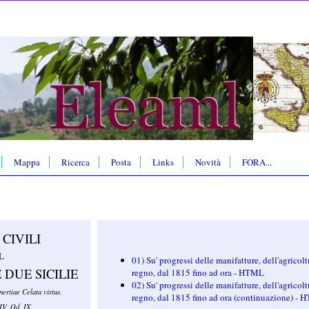
Mappa
Ricerca
Posta
Links
Novità
FORA...
CIVILI
L
01) Su' progressi delle manifatture, dell'agricolt
DUE SICILIE
regno, dal 1815 fino ad ora - HTML
02) Su' progressi delle manifatture, dell'agricolt
nertiae Celata virtus.
regno, dal 1815 fino ad ora (continuazione) -
IV. Od. IX.