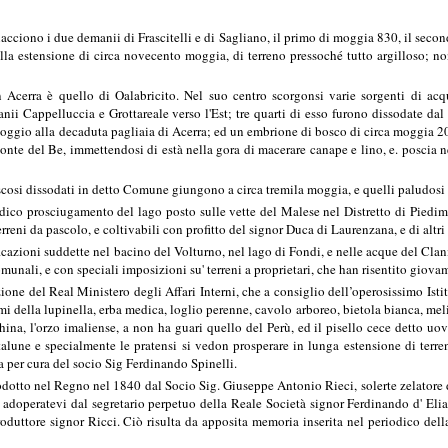
acciono i due demanii di Frascitelli e di Sagliano, il primo di moggia 830, il seco
lla estensione di circa novecento moggia, di terreno pressoché tutto argilloso; n
 Acerra è quello di Oalabricito. Nel suo centro scorgonsi varie sorgenti di ac
anii Cappelluccia e Grottareale verso l'Est; tre quarti di esso furono dissodate dal
poggio alla decaduta pagliaia di Acerra; ed un embrione di bosco di circa moggia 20 
Ponte del Be, immettendosi di està nella gora di macerare canape e lino, e. poscia 
scosi dissodati in detto Comune giungono a circa tremila moggia, e quelli paludosi 
dico prosciugamento del lago posto sulle vette del Malese nel Distretto di Piedimon
erreni da pascolo, e coltivabili con profitto del signor Duca di Laurenzana, e di altr
cazioni suddette nel bacino del Volturno, nel lago di Fondi, e nelle acque del Clanio
omunali, e con speciali imposizioni su' terreni a proprietari, che han risentito giova
zione del Real Ministero degli Affari Interni, che a consiglio dell’operosissimo Is
semi della lupinella, erba medica, loglio perenne, cavolo arboreo, bietola bianca, meli
China, l'orzo imaliense, a non ha guari quello del Perù, ed il pisello cece detto uo
 talune e specialmente le pratensi si vedon prosperare in lunga estensione di terr
 per cura del socio Sig Ferdinando Spinelli.
rodotto nel Regno nel 1840 dal Socio Sig. Giuseppe Antonio Rieci, solerte zelatore 
doperatevi dal segretario perpetuo della Reale Società signor Ferdinando d' Elia, 
roduttore signor Ricci. Ciò risulta da apposita memoria inserita nel periodico del