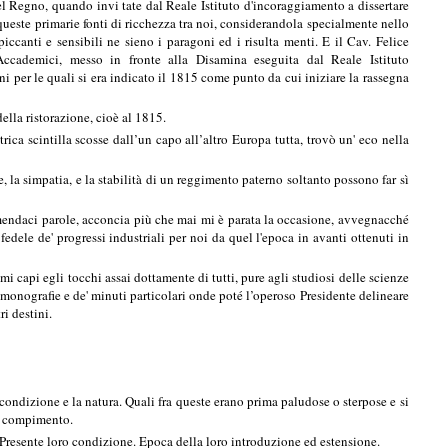
 Regno, quando invi tate dal Reale Istituto d'incoraggiamento a dissertare
queste primarie fonti di ricchezza tra noi, considerandola specialmente nello
ccanti e sensibili ne sieno i paragoni ed i risulta menti. E il Cav. Felice
 Accademici, messo in fronte alla Disamina eseguita dal Reale Istituto
i per le quali si era indicato il 1815 come punto da cui iniziare la rassegna
ella ristorazione, cioè al 1815.
ica scintilla scosse dall’un capo all’altro Europa tutta, trovò un' eco nella
, la simpatia, e la stabilità di un reggimento paterno soltanto possono far sì
 mendaci parole, acconcia più che mai mi è parata la occasione, avvegnacché
fedele de' progressi industriali per noi da quel l'epoca in avanti ottenuti in
 capi egli tocchi assai dottamente di tutti, pure agli studiosi delle scienze
li monografie e de' minuti particolari onde poté l’operoso Presidente delineare
i destini.
 condizione e la natura. Quali fra queste erano prima paludose o sterpose e si
 a compimento.
. Presente loro condizione. Epoca della loro introduzione ed estensione.