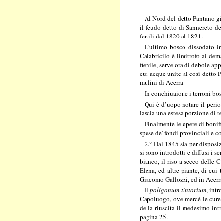
Al Nord del detto Pantano gi
il feudo detto di Sannereto de
fertili dal 1820 al 1821.
L'ultimo bosco dissodato in
Calabricilo è limitrofo ai dem
fienile, serve ora di debole ap
cui acque unite al così detto 
mulini di Acerra.
In conchiuaione i terroni bo
Qui è d’uopo notare il perio
lascia una estesa porzione di t
Finalmente le opere di bonifi
spese de' fondi provinciali e c
2.° Dal 1845 sia per disposi
si sono introdotti e diffusi i 
bianco, il riso a secco delle 
Elena, ed altre piante, di cui
Giacomo Gallozzi, ed in Acerra
Il
poligonum tintorium
, int
Capoluogo, ove mercé le cure a
della riuscita il medesimo int
pagina 25.