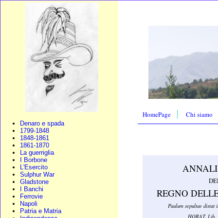
HomePage
Chi siamo
Denaro e spada
1799-1848
1848-1861
1861-1870
La guerriglia
I Borbone
ANNALI 
L'Esercito
Sulphur War
DE
Gladstone
I Banchi
REGNO DELLE 
Ferrovie
Napoli
Paulum sepultae distat i
Patria e Matria
HORAT. Lib. 