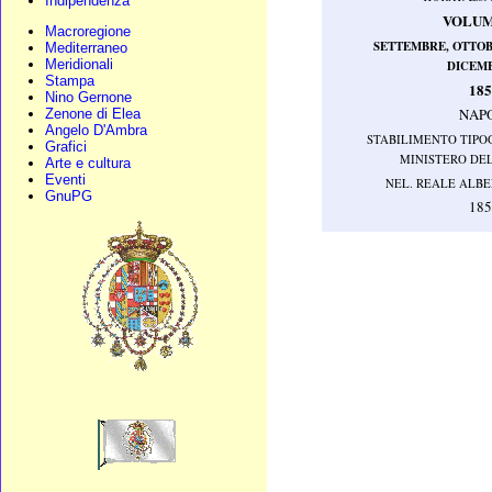
Indipendenza
VOLUM
Macroregione
SETTEMBRE, OTTOB
Mediterraneo
Meridionali
DICEM
Stampa
18
Nino Gernone
NAP
Zenone di Elea
Angelo D'Ambra
STABILIMENTO TIPO
Grafici
MINISTERO DE
Arte e cultura
Eventi
NEL. REALE ALBE
GnuPG
18