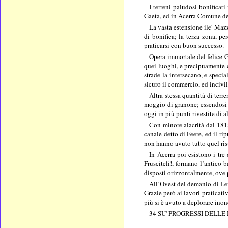
I terreni paludosi bonificat
Gaeta, ed in Acerra Comune del
La vasta estensione ile' Mazz
di bonifica; la terza zona, p
praticarsi con buon successo.
Opera immortale del felice Go
quei luoghi, e precipuamente d
strade la intersecano, e speci
sicuro il commercio, ed incivil
Altra stessa quantità di ter
moggio di granone; essendosi a
oggi in più punti rivestite di a
Con minore alacrità dal 1815
canale detto di Feere, ed il ri
non hanno avuto tutto quel ris
In Acerra poi esistono i tre
Frusciteli!, formano l’antico
disposti orizzontalmente, ove p
All’Ovest del demanio di Lenz
Grazie però ai lavori praticati
più si è avuto a deplorare ino
34 SU' PROGRESSI DELLE