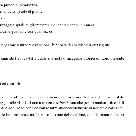
oro presente importanza.
i di dette specie di piante.
oca.
propagate, quali miglioramenti, e quando e con quali mezzi.
da chi e quando e con quali mezzi.
 maggiore o minore estensione. Per opera di chi ciò siasi conseguito.
cisamente l’epoca dalla quale si è notato maggiore progresso. Loro presente
 ed esaurirli.
te in tutte le posizioni e di natura sabbiosa, argillosa, e calcare sono state
appoggio alle viti detti comunemente
arbusti,
non che per abbondanti ricolti di
 di esse si sono confuse con le altre antecedentemente dissodate e coltivate.
e le loro coltivazioni fin sotto le cime delle colline, e nelle pianure che vi