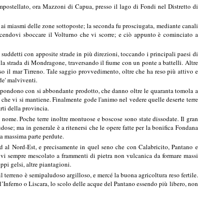
ampostellato, ora Mazzoni di Capua, presso il lago di Fondi nel Distretto di
ta ai miasmi delle zone sottoposte; la seconda fu prosciugata, mediante canali
facendovi sboccare il Volturno che vi scorre; e ciò appunto è cominciato a
 suddetti con apposite strade in più direzioni, toccando i principali paesi di
a strada di Mondragone, traversando il fiume con un ponte a battelli. Altre
so il mar Tirreno. Tale saggio provvedimento, oltre che ha reso più attivo e
de' malviventi.
rrispondono con si abbondante prodotto, che danno oltre le quaranta tomola a
 che vi si mantiene. Finalmente gode l'animo nel vedere quelle deserte terre
rti della provincia.
o nome. Poche terre inoltre montuose e boscose sono state dissodate. Il gran
udose; ma in generale è a ritenersi che le opere fatte per la bonifica Fondana
la massima parte perdute.
 ed al Nord-Est, e precisamente in quel seno che con Calabricito, Pantano e
uivi sempre mescolato a frammenti di pietra non vulcanica da formare massi
ppi gelsi, altre piantagioni.
 terreno è semipaludoso argilloso, e mercé la buona agricoltura reso fertile.
ll’Inferno o Liscara, lo scolo delle acque del Pantano essendo più libero, non