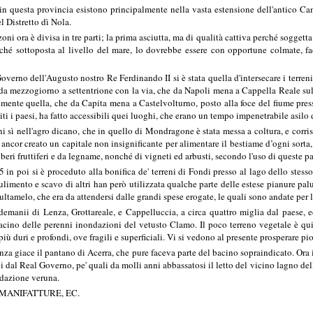
i in questa provincia esistono principalmente nella vasta estensione dell'antico C
 Distretto dì Nola.
oni ora è divisa in tre parti; la prima asciutta, ma di qualità cattiva perché sogget
erché sottoposta al livello del mare, lo dovrebbe essere con opportune colmate, 
verno dell'Augusto nostro Re Ferdinando II si è stata quella d'intersecare i terreni
a mezzogiorno a settentrione con la via, che da Napoli mena a Cappella Reale sull
almente quella, che da Capita mena a Castelvolturno, posto alla foce del fiume pres
iti i paesi, ha fatto accessibili quei luoghi, che erano un tempo impenetrabile asilo 
reni sì nell'agro dicano, che in quello di Mondragone è stata messa a coltura, e co
ncor creato un capitale non insignificante per alimentare il bestiame d’ogni sorta,
lberi fruttiferi e da legname, nonché di vigneti ed arbusti, secondo l'uso di queste pa
 in poi si è proceduto alla bonifica de' terreni di Fondi presso al lago dello stess
pulimento e scavo di altri han però utilizzata qualche parte delle estese pianure pal
ultamelo, che era da attendersi dalle grandi spese erogate, le quali sono andate per 
 demanii di Lenza, Grottareale, e Cappelluccia, a circa quattro miglia dal paese,
 bacino delle perenni inondazioni del vetusto Clamo. Il poco terreno vegetale è q
iù duri e profondi, ove fragili e superficiali. Vi si vedono al presente prosperare pio
a giace il pantano di Acerra, che pure faceva parte del bacino sopraindicato. Ora il
vi dal Real Governo, pe' quali da molli anni abbassatosi il letto del vicino lagno de
ndazione veruna.
 MANIFATTURE, EC.