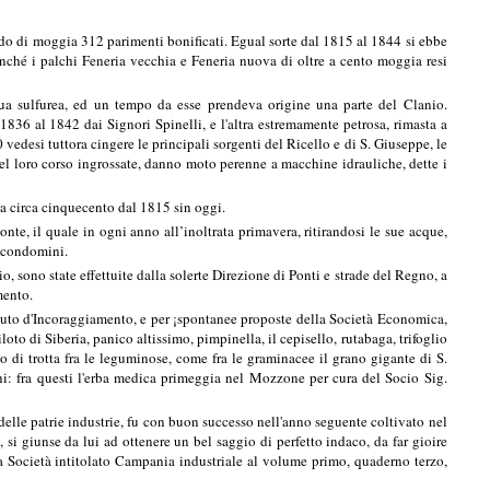
ndo di moggia 312 parimenti bonificati. Egual sorte dal 1815 al 1844 si ebbe
onché i palchi Feneria vecchia e Feneria nuova di oltre a cento moggia resi
qua sulfurea, ed un tempo da esse prendeva origine una parte del Clanio.
 1836 al 1842 dai Signori Spinelli, e l'altra estremamente petrosa, rimasta a
vedesi tuttora cingere le principali sorgenti del Ricello e di S. Giuseppe, le
nel loro corso ingrossate, danno moto perenne a macchine idrauliche, dette i
a circa cinquecento dal 1815 sin oggi.
te, il quale in ogni anno all’inoltrata primavera, ritirandosi le sue acque,
i condomini.
, sono state effettuite dalla solerte Direzione di Ponti e strade del Regno, a
mento.
tituto d'Incoraggiamento, e per ¡spontanee proposte della Società Economica,
loto di Siberia, panico altissimo, pimpinella, il cepisello, rutabaga, trifoglio
vo di trotta fra le leguminose, come fra le graminacee il grano gigante di S.
eni: fra questi l'erba medica primeggia nel Mozzone per cura del Socio Sig.
delle patrie industrie, fu con buon successo nell'anno seguente coltivato nel
si giunse da lui ad ottenere un bel saggio di perfetto indaco, da far gioire
la Società intitolato Campania industriale al volume primo, quaderno terzo,