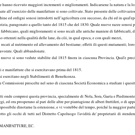
he hanno ricevuto maggiori incrementi o miglioramenti. Indicarsene la natura e la l
ate all’esercizio delle manifatture si sono coltivate. Stato presente delle coltivazion
ine ed ordigni sonosi introdotti nell’agricoltura con successo, da chi ed in qual'ep
torizia, paragonato a quello tanto del 1815 che del 1830. Quale nuove razze sonosi 
 fabbricano, quali miglioramenti si sono recali alle antiche maniere di fabbricarli, 
o ottenuti nella qualità delle lane, da ciìi, in qual epoca, e con quali mezzi,
recati al nutrimento ed allevamento del bestiame; effetti ili questi mutamenti; loro
lavorate. Quali abbandonate.
e nuove si sono vedute stabilite dal 1815 finora in ciascuna Provincia. Qual'e pre
rti e manifatture che si esercitavano prima del 1815.
 si esercitano negli Stabilimenti di Beneficenza.
le Commissioni prescelte nel seno di ciascuna Società Economica a studiare i quesiti
tti onde compresi questa provincia, specialmente di Nola, Sora, Gaeta e Piedimonte, si
gi, ed ora prosperano al pari delle altre per piantagione di alberi fruttiferi, o di 
mpossibile dinotarne la estensione, e vi vorrebbe del tempo, poiché la maggior parte
tto gli occhi di tutti nel Distretto Capoluogo l'avidità de' proprietarii di stender
 MANIFATTURE, EC.