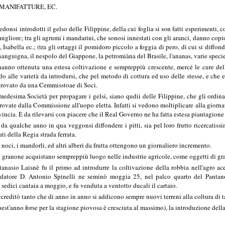
 MANIFATTURE, EC.
onsi introdotti il gelso delle Filippine, della cui foglia si son fatti esperimenti,
 migliore; tra gli agrumi i mandarini, che sonosi innestati con gli aranci, danno copio
ola, Isabella ec.; (tra gli ortaggi il pomidoro piccolo a foggia di pero, di cui si dif
anguigna, il nespolo del Giappone, la petromiàna del Brasile, l'ananas, varie specie di
hanno ottenuta una estesa coltivazione e sempreppiù crescente, mercé le cure de
rdo alle varietà da introdursi, che pel metodo di cottura ed uso delle stesse, e che
pprovato da una Cemmisstoae di Soci.
medesima Società per propagare i gelsi, siano qudii delle Filippine, che gli ordin
ovate dalla Commissione all'uopo eletta. Infatti si vedono moltiplicare alla giornata
vincia. E da rilevarsi con piacere che il Real Governo ne ha fatta estesa piantagion
da qualche anno in qua veggonsi diffondere i pitti, sia pel loro frutto ricercatissi
ati della Regia strada ferrata.
, i noci, i mandorli, ed altri alberi da frutta ottengono un giornaliero incremento.
e il granone acquistano sempreppiù luogo nelle industrie agricole, come oggetti di g
nasio Laisnè fu il primo ad introdurre la coltivazione della robbia nell'agro a
atore D. Antonio Spinelli ne seminò moggia 25, nel palco quarto del Pantan
a sedici cantaia a moggio, e fu venduta a ventotto ducali il cartaio.
ccreditò tanto che di anno in anno si addicono sempre nuovi terreni alla coltura di t
uest'anno forse per la stagione piovosa è cresciuta al massimo), la introduzione dell