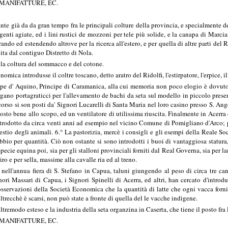
 MANIFATTURE, EC.
e già da da gran tempo fra le principali colture della provincia, e specialmente del p
genti agiate, ed i lini rustici de mozzoni per tele più solide, e la canapa di Marciani
ando ed estendendo altrove per la ricerca all'estero, e per quella di altre parti del
nita dal contiguo Distretto di Nola.
la coltura del sommacco e del cotone.
mica introdusse il coltre toscano, detto aratro del Ridolfi, l'estirpatore, l'erpice, i
pe d' Aquino, Principe di Caramanica, alla cui memoria non poco elogio è dovuto, 
 l'argano portagraticci per l'allevamento de bachi da seta sul modello in piccolo p
scorso si son posti da' Signori Lucarelli di Santa Maria nel loro casino presso S. A
posto bene allo scopo, ed un ventilatore di utilissima riuscita. Finalmente in Acerr
introdotto da circa venti anni ad esempio nel vicino Comune di Pomigliano d'Arco;
lpestio degli animali. 6.° La pastorizia, mercè i consigli e gli esempi della Reale
ubbio per quantità. Ciò non ostante si sono introdotti i buoi di vantaggiosa statur
 specie equina poi, sia per gli stalloni provinciali forniti dal Real Governa, sia per 
iro e per sella, massime alla cavalle ria ed al treno.
ell'annua fiera di S. Stefano in Capua, taluni giungendo al peso di circa tre can
ori Massari di Capua, i Signori Spinelli di Acerra, ed altri, han cercato d'intro
osservazioni della Società Economica che la quantità di latte che ogni vacca forni
trecchè è scarsi, non può state a fronte di quella del le vacche indigene.
ltremodo esteso e la industria della seta organzina in Caserta, che tiene il posto fr
 MANIFATTURE, EC.