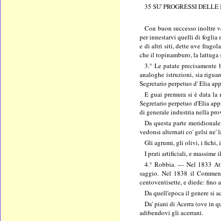
35 SU' PROGRESSI DELLE
Con buon successo inoltre ved
per innestarvi quelli di foglia
e di altri siti, dette uve frag
che il topinamburo, la lattuga s
3.° Le patate precisamente 
analoghe istruzioni, sia rigua
Segretario perpetuo d' Elia a
E guai premura si è data la 
Segretario perpetuo d'Elia appr
di generale industria nella pro
Da questa parte meridionale 
vedonsi alternati co' gelsi ne' l
Gli agrumi, gli olivi, i fichi
I prati artificiali, e massim
4.° Robbia. — Nel 1833 Atta
saggio. Nel 1838 il Commend
centoventisette, e diede: fino 
Da quell'epoca il genere si a
Da' piani di Acerra (ove in q
adibendovi gli acerrani.