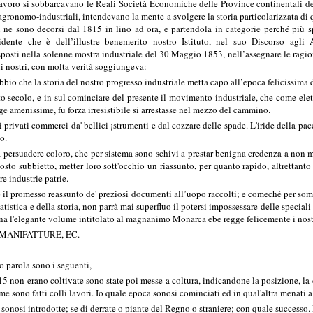
avoro si sobbarcavano le Reali Società Economiche delle Province continentali del
 agronomo-industriali, intendevano la mente a svolgere la storia particolarizzata di 
 ne sono decorsi dal 1815 in lino ad ora, e partendola in categorie perché più spi
idente che è dell’illustre benemerito nostro Istituto, nel suo Discorso agli
posti nella solenne mostra industriale del 30 Maggio 1853, nell’assegnare le ragion
orni nostri, con molta verità soggiungeva:
bio che la storia del nostro progresso industriale metta capo all’epoca felicissima d
o secolo, e in sul cominciare del presente il movimento industriale, che come elettr
ge amenissime, fu forza irresistibile si arrestasse nel mezzo del cammino.
 privati commerci da' bellici ¡strumenti e dal cozzare delle spade. L'iride della pace
o.
 a persuadere coloro, che per sistema sono schivi a prestar benigna credenza a non
sto subbietto, metter loro sott'occhio un riassunto, per quanto rapido, altrettanto 
re industrie patrie.
 il promesso reassunto de' preziosi documenti all’uopo raccolti; e comeché per sommi
atistica e della storia, non parrà mai superfluo il potersi impossessare delle specia
orna l'elegante volume intitolato al magnanimo Monarca ebe regge felicemente i nostr
 MANIFATTURE, EC.
 parola sono i seguenti,
815 non erano coltivate sono state poi messe a coltura, indicandone la posizione, la
ome sono fatti colli lavori. Io quale epoca sonosi cominciati ed in qual'altra menati
 sonosi introdotte; se di derrate o piante del Regno o straniere; con quale successo