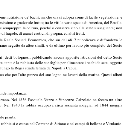
 come nutrizione de' bachi, ma che ora si adopra come di facile vegetazione, e
sissimo e gradevole frutto; tra le viti le varie specie di America, del Brasile,
fonde sempreppiù la coltura, perché si conserva sino alla state susseguente; non
 fragole, di aranci esotici, di progna, ed altri frutti.
lla Reale Società Economica, che sin dal 4817 pubblicava e diffondeva le
 erano seguite da altee simili, e da ultimo per lavoro più completo del Socio
ari! detti bolognesi, pubblicando ancora apposite istruzioni del detto Socio
, tanta è la richiesta delle sue foglie per alimentare i bachi da seta, oggetto
e lungo la Regia strada ferrata da Napoli a Capua.
mo che per I'alto prezzo del suo legno ne' lavori della marina. Questi alberi
rande importanza.
cerrano. Nel 1836 Pasquale Nuzzo e Vincenzo Calzolaio ne fecero un altro
o. Nel 1840 la robbia occupava circa sessanta moggia: ad 1844 moggia
ale pianta.
a robbia si e estesa nel Comune di Siriano e ne' campi di bellona e Vitulanio,