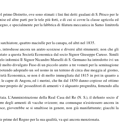
rimo Distretto, ove sono stimati i lini fini detti gualani di S. Prisco per le
se ed altre parti per le tele più forti, e di cui si covre la classe agricola ed
 Regno, e specialmente per la fabbrica di filatura meccanica in Sarno limitrofa
l sarchiatore, quattro maciulle per la canapa, ed altri nel 1835.
introdusse ancora un aratro scozzese e diversi altri strumenti; non che gli
resentato a questa Società Economica dal socio Signor Giuseppe Caruso. Simili
ngelo informisi Il Signor Nicandro Marselli di S. Germano ha introdotto ivi un
a è molto divulgato Fuso di un piccolo aratro a tre vomeri per la seminagione
 potendo adoprarlo un sol uomo in un terreno di circa due moggia al giorno,
 Società Economica, se non è di molto immegliata dal 1815 in poi in quanto a
a, le capre di Angora, ed i merini, che fin dal 1850 danno copioso ed ottimo
lamor proprio de' posseditori di armenti v è alquanto progredita, fornendo alla
taia. L'Amministrazione della Real Casa del Re (N. S.), il defunto socio d'
durre degli armenti di vacche svizzere; ma comunque n'esistessero ancora in
sce, gioverebbe se si smaltisse in genere, non già manifatturate; giacchi la
a le prime del Regno per la sua qualità, va qui ancora menzionata.