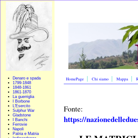
Denaro e spada
HomePage
Chi siamo
Mappa
R
1799-1848
1848-1861
1861-1870
La guerriglia
I Borbone
L'Esercito
Fonte:
Sulphur War
Gladstone
https://nazionedelledue
I Banchi
Ferrovie
Napoli
Patria e Matria