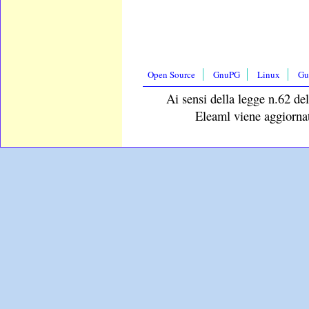
Open Source
GnuPG
Linux
Gu
Ai sensi della legge n.62 del
Eleaml viene aggiornat