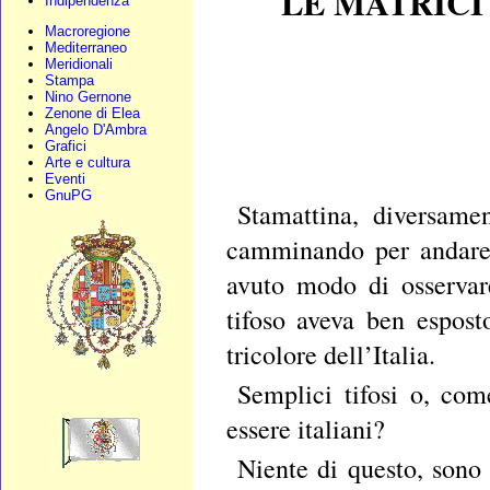
LE MATRICI 
Indipendenza
Macroregione
Mediterraneo
Meridionali
Stampa
Nino Gernone
Zenone di Elea
Angelo D'Ambra
Grafici
Arte e cultura
Eventi
GnuPG
Stamattina, diversamen
camminando per andare 
avuto modo di osservar
tifoso aveva ben espost
tricolore dell’Italia.
Semplici tifosi o, com
essere italiani?
Niente di questo, sono