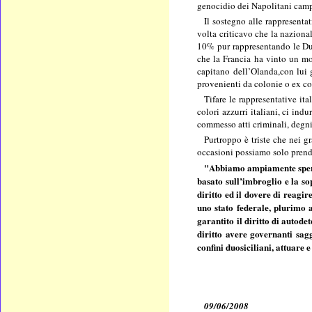
genocidio dei Napolitani cam
Il sostegno alle rappresenta
volta criticavo che la naziona
10% pur rappresentando le Due 
che la Francia ha vinto un mo
capitano dell’Olanda,con lui g
provenienti da colonie o ex col
Tifare le rappresentative ita
colori azzurri italiani, ci in
commesso atti criminali, degni 
Purtroppo è triste che nei g
occasioni possiamo solo prender
"Abbiamo ampiamente sperime
basato sull’imbroglio e la so
diritto ed il dovere di reagi
uno stato federale, plurimo a
garantito il diritto di autode
diritto avere governanti sagg
confini duosiciliani, attuare
09/06/2008