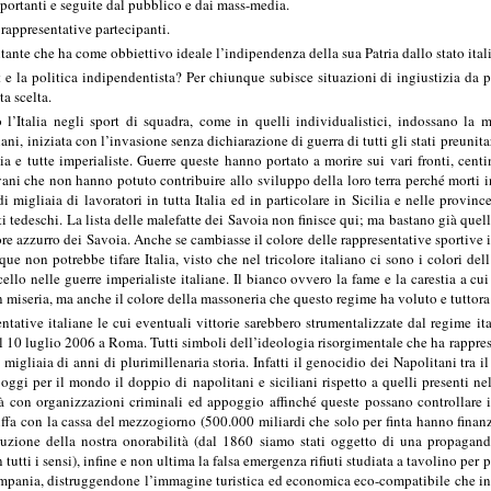
portanti e seguite dal pubblico e dai mass-media.
e rappresentative partecipanti.
ante che ha come obbiettivo ideale l’indipendenza della sua Patria dallo stato italia
e la politica indipendentista? Per chiunque subisce situazioni di ingiustizia da pa
a scelta.
o l’Italia negli sport di squadra, come in quelli individualistici, indossano la
iani, iniziata con l’invasione senza dichiarazione di guerra di tutti gli stati preuni
lia e tutte imperialiste. Guerre queste hanno portato a morire sui vari fronti, cen
ni che non hanno potuto contribuire allo sviluppo della loro terra perché morti in
di migliaia di lavoratori in tutta Italia ed in particolare in Sicilia e nelle provi
ati tedeschi. La lista delle malefatte dei Savoia non finisce qui; ma bastano già que
ore azzurro dei Savoia. Anche se cambiasse il colore delle rappresentative sportive i
e non potrebbe tifare Italia, visto che nel tricolore italiano ci sono i colori dell
ello nelle guerre imperialiste italiane. Il bianco ovvero la fame e la carestia a c
n miseria, ma anche il colore della massoneria che questo regime ha voluto e tuttor
entative italiane le cui eventuali vittorie sarebbero strumentalizzate dal regime it
10 luglio 2006 a Roma. Tutti simboli dell’ideologia risorgimentale che ha rappresen
migliaia di anni di plurimillenaria storia. Infatti il genocidio dei Napolitani tra 
ggi per il mondo il doppio di napolitani e siciliani rispetto a quelli presenti nell
tà con organizzazioni criminali ed appoggio affinché queste possano controllare i
fa con la cassa del mezzogiorno (500.000 miliardi che solo per finta hanno finanziat
ruzione della nostra onorabilità (dal 1860 siamo stati oggetto di una propaganda
n tutti i sensi), infine e non ultima la falsa emergenza rifiuti studiata a tavolino per p
ampania, distruggendone l’immagine turistica ed economica eco-compatibile che in 