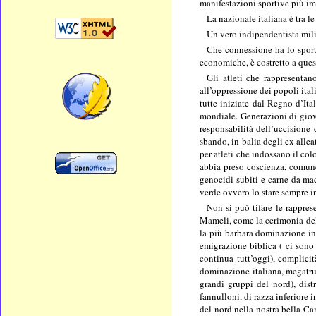
manifestazioni sportive più im
La nazionale italiana è tra l
Un vero indipendentista milit
Che connessione ha lo sport 
economiche, è costretto a quest
Gli atleti che rappresentan
all’oppressione dei popoli ital
tutte iniziate dal Regno d’Ita
mondiale. Generazioni di giova
responsabilità dell’uccisione 
sbando, in balia degli ex alle
per atleti che indossano il col
abbia preso coscienza, comunqu
genocidi subiti e carne da mac
verde ovvero lo stare sempre i
Non si può tifare le rappres
Mameli, come la cerimonia del 
la più barbara dominazione in 
emigrazione biblica ( ci sono o
continua tutt’oggi), complici
dominazione italiana, megatruf
grandi gruppi del nord), dist
fannulloni, di razza inferiore i
del nord nella nostra bella C