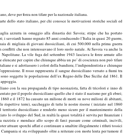
no, deve per forza non tifare per la nazionale italiana.
rte dello stato italiano, per chi conosce le motivazioni storiche sociali ed
 maglia azzurra in omaggio alla dinastia dei Savoia; stirpe che ha portato
tari; i savoiardi hanno regnato 85 anni conducendo l’Italia in quasi 20 guerre,
tinaia di migliaia di giovani duosiciliani, di cui 500.000 nella prima guerra
 conflitti che non interessavano il loro suolo natale. Ai Savoia va anche la
nce Napolitane. La vile fuga del settembre 1943 lasciava le forze armate allo
lle elencate per capire che chiunque abbia un po’ di coscienza non può tifare
taliane e si adottassero i colori della bandiera; l’indipendentista e chiunque
’oppressione. Il rosso rappresenta il sangue duosiciliano versato a fiumi tra
ui sono soggette le popolazione dell’ex Regno delle Due Sicilie dal 1861. Il
a appoggia.
aliano con la sua propaganda di tipo neonazista, fatta di tricolori e inno di
tato per il popolo duosiciliano quello che è stato il nazismo per gli ebrei;
il 1860 e il 1872 ha causato un milione di morti su nove milioni di abitanti,
e rispettive terre), saccheggio di tutte le nostre risorse ( iniziato nel 1860
l territorio duosiciliano e renderlo meno sicuro per il mantenimento della
o lo sviluppo del Sud, in realtà la quasi totalità è servita per finanziare i
 razzista e mendace allo scopo di farci passare come criminali, incivili,
oter attuare sporchi affari e continuare a smaltire illegalmente i rifiuti tossici
Campania si sta sviluppando oltre a reiterare con morte lenta per tumore il