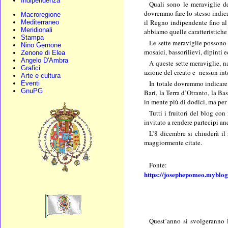
Indipendenza
Quali sono le meraviglie de
dovremmo fare lo stesso indic
Macroregione
il Regno indipendente fino al
Mediterraneo
Meridionali
abbiamo quelle caratteristiche
Stampa
Le sette meraviglie possono e
Nino Gernone
mosaici, bassorilievi, dipinti e
Zenone di Elea
Angelo D'Ambra
A queste sette meraviglie, n
Grafici
azione del creato e nessun int
Arte e cultura
In totale dovremmo indicare d
Eventi
GnuPG
Bari, la Terra d’Otranto, la Ba
in mente più di dodici, ma per 
Tutti i fruitori del blog co
invitato a rendere partecipi a
L’8 dicembre si chiuderà il 
maggiormente citate.
Fonte:
https://josephepomeo.myblog.
Quest’anno si svolgeranno l