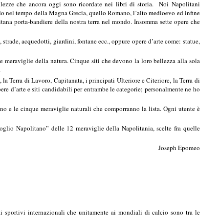
llezze che ancora oggi sono ricordate nei libri di storia. Noi Napolitani
ndo nel tempo della Magna Grecia, quello Romano, l’alto medioevo ed infine
itana porta-bandiere della nostra terra nel mondo. Insomma sette opere che
 strade, acquedotti, giardini, fontane ecc., oppure opere d’arte come: statue,
e meraviglie della natura. Cinque siti che devono la loro bellezza alla sola
.
a Terra di Lavoro, Capitanata, i principati Ulteriore e Citeriore, la Terra di
opere d’arte e siti candidabili per entrambe le categorie; personalmente ne ho
tano e le cinque meraviglie naturali che comporranno la lista. Ogni utente è
goglio Napolitano” delle 12 meraviglie della Napolitania, scelte fra quelle
Joseph Epomeo
 sportivi internazionali che unitamente ai mondiali di calcio sono tra le