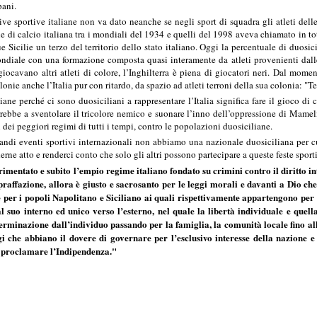
pani.
tive sportive italiane non va dato neanche se negli sport di squadra gli atleti del
le di calcio italiana tra i mondiali del 1934 e quelli del 1998 aveva chiamato in t
Sicilie un terzo del territorio dello stato italiano. Oggi la percentuale di duosi
ndiale con una formazione composta quasi interamente da atleti provenienti dalle
iocavano altri atleti di colore, l’Inghilterra è piena di giocatori neri. Dal mom
onie anche l’Italia pur con ritardo, da spazio ad atleti terroni della sua colonia: "Te
liane perché ci sono duosiciliani a rappresentare l’Italia significa fare il gioco di 
durrebbe a sventolare il tricolore nemico e suonare l’inno dell’oppressione di Mame
dei peggiori regimi di tutti i tempi, contro le popolazioni duosiciliane.
randi eventi sportivi internazionali non abbiamo una nazionale duosiciliana per c
ne atto e renderci conto che solo gli altri possono partecipare a queste feste sporti
ntato e subito l’empio regime italiano fondato su crimini contro il diritto inte
praffazione, allora è giusto e sacrosanto per le leggi morali e davanti a Dio ch
re per i popoli Napolitano e Siciliano ai quali rispettivamente appartengono per 
l suo interno ed unico verso l’esterno, nel quale la libertà individuale e quella
terminazione dall’individuo passando per la famiglia, la comunità locale fino alla
i che abbiano il dovere di governare per l’esclusivo interesse della nazione e d
 e proclamare l’Indipendenza."