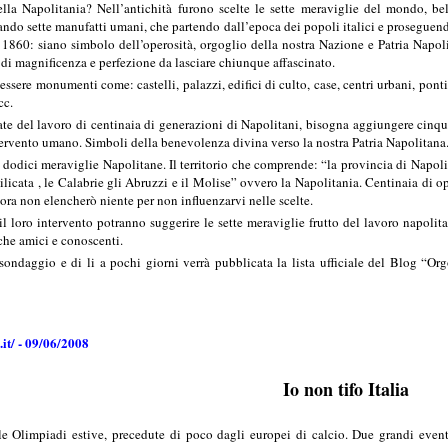
lla Napolitania? Nell’antichità furono scelte le sette meraviglie del mondo, be
ando sette manufatti umani, che partendo dall’epoca dei popoli italici e prosegue
 1860: siano simbolo dell’operosità, orgoglio della nostra Nazione e Patria Napol
 di magnificenza e perfezione da lasciare chiunque affascinato.
ssere monumenti come: castelli, palazzi, edifici di culto, case, centri urbani, ponti,
cc.
ate del lavoro di centinaia di generazioni di Napolitani, bisogna aggiungere cinqu
ervento umano. Simboli della benevolenza divina verso la nostra Patria Napolitana
odici meraviglie Napolitane. Il territorio che comprende: “la provincia di Napoli, l
silicata , le Calabrie gli Abruzzi e il Molise” ovvero la Napolitania. Centinaia di 
ora non elencherò niente per non influenzarvi nelle scelte.
n il loro intervento potranno suggerire le sette meraviglie frutto del lavoro napoli
nche amici e conoscenti.
sondaggio e di li a pochi giorni verrà pubblicata la lista ufficiale del Blog “Or
it/ - 09/06/2008
Io non tifo Italia
e Olimpiadi estive, precedute di poco dagli europei di calcio. Due grandi eventi