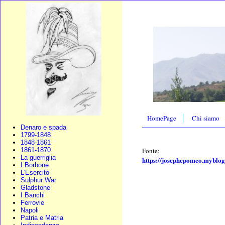
HomePage
Chi siamo
Denaro e spada
1799-1848
1848-1861
Fonte:
1861-1870
La guerriglia
https://josephepomeo.myblog.
I Borbone
L'Esercito
Sulphur War
Gladstone
I Banchi
Ferrovie
Napoli
Patria e Matria