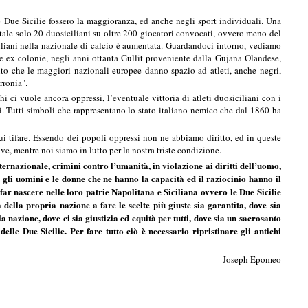
le Due Sicilie fossero la maggioranza, ed anche negli sport individuali. Una
otale solo 20 duosiciliani su oltre 200 giocatori convocati, ovvero meno del
ciliani nella nazionale di calcio è aumentata. Guardandoci intorno, vediamo
 ex colonie, negli anni ottanta Gullit proveniente dalla Gujana Olandese,
ento che le maggiori nazionali europee danno spazio ad atleti, anche negri,
rronia".
chi ci vuole ancora oppressi, l’eventuale vittoria di atleti duosiciliani con i
li. Tutti simboli che rappresentano lo stato italiano nemico che dal 1860 ha
ui tifare. Essendo dei popoli oppressi non ne abbiamo diritto, ed in queste
ve, mentre noi siamo in lutto per la nostra triste condizione.
rnazionale, crimini contro l’umanità, in violazione ai diritti dell’uomo,
e gli uomini e le donne che ne hanno la capacità ed il raziocinio hanno il
far nascere nelle loro patrie Napolitana e Siciliana ovvero le Due Sicilie
 della propria nazione a fare le scelte più giuste sia garantita, dove sia
 nazione, dove ci sia giustizia ed equità per tutti, dove sia un sacrosanto
elle Due Sicilie. Per fare tutto ciò è necessario ripristinare gli antichi
Joseph Epomeo