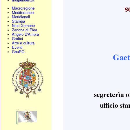
Indipendenza
s
Macroregione
Mediterraneo
Meridionali
Stampa
Nino Gernone
Zenone di Elea
Angelo D'Ambra
Grafici
Arte e cultura
Eventi
GnuPG
Gaet
segreterìa 
ufficio s