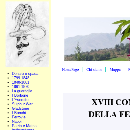
HomePage
Chi siamo
Mappa
R
Denaro e spada
1799-1848
1848-1861
1861-1870
La guerriglia
I Borbone
XVIII C
L'Esercito
Sulphur War
Gladstone
DELLA FE
I Banchi
Ferrovie
Napoli
Patria e Matria