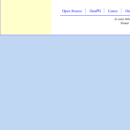
Open Source
GnuPG
Linux
Gu
Ai sensi dell
Eleaml 