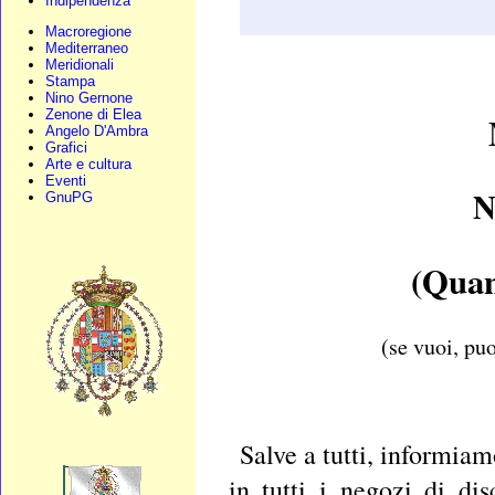
Indipendenza
Macroregione
Mediterraneo
Meridionali
Stampa
Nino Gernone
Zenone di Elea
Angelo D'Ambra
Grafici
Arte e cultura
Eventi
N
GnuPG
(Quan
(se vuoi, puo
Salve a tutti, informiam
in tutti i negozi di d