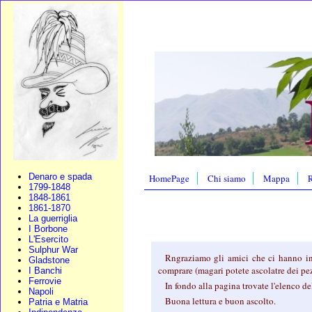
Denaro e spada
HomePage
Chi siamo
Mappa
R
1799-1848
1848-1861
1861-1870
La guerriglia
I Borbone
L'Esercito
Sulphur War
Rngraziamo gli amici che ci hanno in
Gladstone
comprare (magari potete ascolatre dei pe
I Banchi
Ferrovie
In fondo alla pagina trovate l'elenco d
Napoli
Buona lettura e buon ascolto.
Patria e Matria