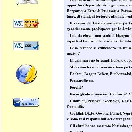
oppositori deportati nei lager savoiard
Bergamo, a Forte di Priamar, a Parma, 
fame, di stenti, di torture e alla fine ven
E i crani dei fucilati venivano port
geneticamente predisposto per la devia
Lei, da ebreo, non sente il bisogno
esposti al ludibrio dei visitatori le t
Cosa farebbe se edificasero un museo
nazisti?
Li chiamarono briganti. Furono opposit
Ma erano terroni: non meritano pietà
Dachau, Bergen Belsen, Buchenwakd, 
Fenestrelle no.
Perchè?
Forse gli ebrei sono morti di serie “A
Himmler, Priebke, Goebbles, Göring
l’umanità.
Cialdini, Bixio, Govone, Fumel, Negri,
si sono resi responsabili delle stragi 
Gli ebrei hanno meritato Norimberga.