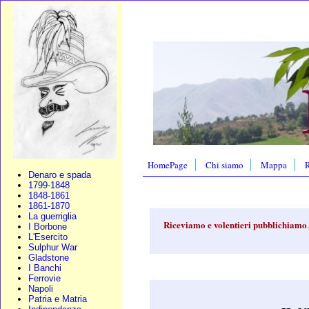
HomePage
Chi siamo
Mappa
R
Denaro e spada
1799-1848
1848-1861
1861-1870
La guerriglia
Riceviamo e volentieri pubblichiamo
.
I Borbone
L'Esercito
Sulphur War
Gladstone
I Banchi
Ferrovie
Napoli
Patria e Matria