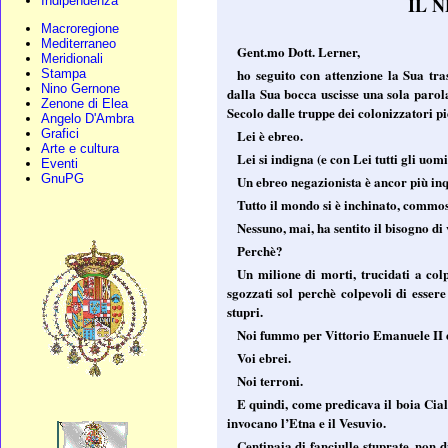
IL 
Indipendenza
Macroregione
Mediterraneo
Gent.mo Dott. Lerner,
Meridionali
ho seguito con attenzione la Sua tra
Stampa
Nino Gernone
dalla Sua bocca uscisse una sola parol
Zenone di Elea
Secolo dalle truppe dei colonizzatori p
Angelo D'Ambra
Grafici
Lei è ebreo.
Arte e cultura
Lei si indigna (e con Lei tutti gli u
Eventi
GnuPG
Un ebreo negazionista è ancor più inq
Tutto il mondo si è inchinato, commoss
Nessuno, mai, ha sentito il bisogno di
Perchè?
Un milione di morti, trucidati a colp
sgozzati sol perchè colpevoli di essere
stupri.
Noi fummo per Vittorio Emanuele II e 
Voi ebrei.
Noi terroni.
E quindi, come predicava il boia Cial
invocano l’Etna e il Vesuvio.
Centinaia di fanciulle stuprate, non d