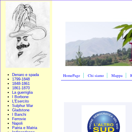
Denaro e spada
HomePage
Chi siamo
Mappa
R
1799-1848
1848-1861
1861-1870
La guerriglia
I Borbone
L'Esercito
Sulphur War
Gladstone
I Banchi
Ferrovie
Napoli
Patria e Matria