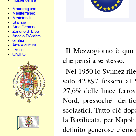
Indipendenza
Macroregione
Mediterraneo
Meridionali
Stampa
Nino Gernone
Zenone di Elea
Angelo D'Ambra
Grafici
Arte e cultura
Il Mezzogiorno è quoti
Eventi
GnuPG
che pensi a se stesso.
Nel 1950 lo Svimez rile
solo 42.897 fossero al S
27,6% delle linee ferrov
Nord, pressoché identic
scolastici. Tutto ciò dop
la Basilicata, per Napol
definito generose elemo