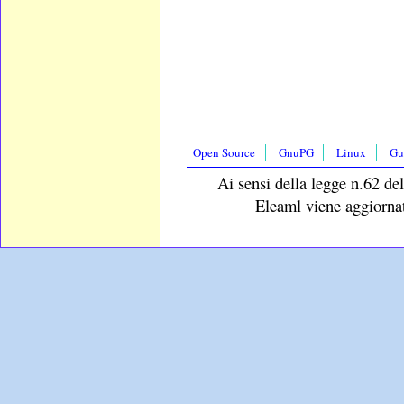
Open Source
GnuPG
Linux
Gu
Ai sensi della legge n.62 del
Eleaml viene aggiornat