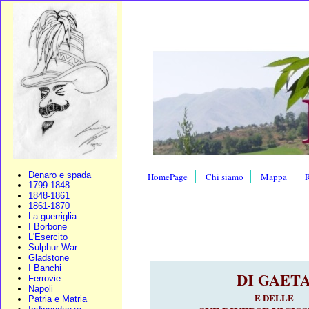
Denaro e spada
HomePage
Chi siamo
Mappa
R
1799-1848
1848-1861
1861-1870
La guerriglia
I Borbone
L'Esercito
Sulphur War
Gladstone
I Banchi
DI GAET
Ferrovie
Napoli
E DELLE
Patria e Matria