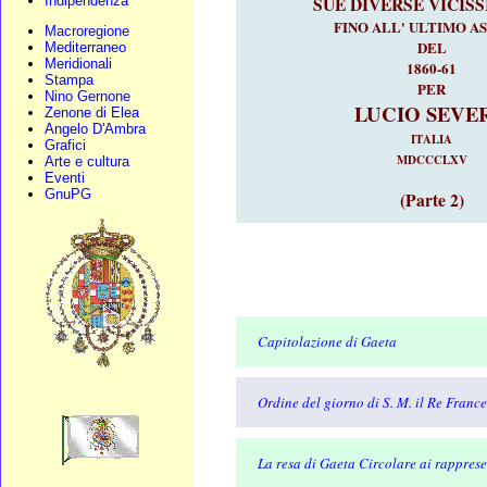
Indipendenza
SUE DIVERSE VICISS
FINO ALL' ULTIMO A
Macroregione
DEL
Mediterraneo
Meridionali
1860-61
Stampa
PER
Nino Gernone
LUCIO SEVE
Zenone di Elea
Angelo D'Ambra
ITALIA
Grafici
MDCCCLXV
Arte e cultura
Eventi
GnuPG
(Parte 2)
Capitolazione di Gaeta
Ordine del giorno di S. M. il Re Franc
La resa di Gaeta Circolare ai rappresen