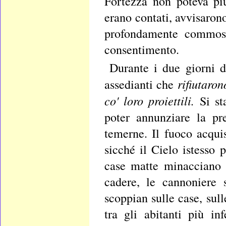
Fortezza non poteva più
erano contati, avvisaron
profondamente commossi
consentimento.
Durante i due giorni de
rifiutaro
assedianti che
co' loro proiettili.
Si st
poter annunziare la pr
temerne. Il fuoco acqui
sicché il Cielo istess
case matte minacciano 
cadere, le cannoniere 
scoppian sulle case, sul
tra gli abitanti più in