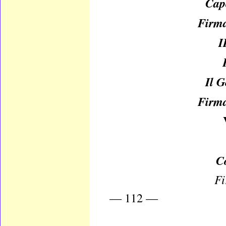
Capo
Firm
I
Il 
Firm
C
F
— 112 —