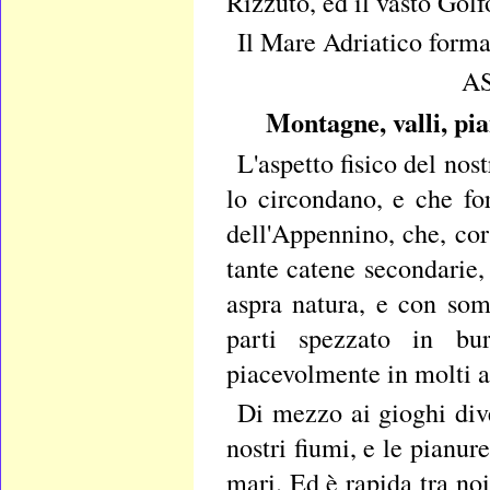
Rizzuto, ed il vasto Golf
Il Mare Adriatico forma
A
Montagne, valli, pia
L'aspetto
fisico del nos
lo circondano, e che fo
dell'Appennino, che, corr
tante catene secondarie, 
aspra natura, e con som
parti spezzato in bu
piacevolmente in molti a
Di mezzo ai gioghi dive
nostri fiumi, e le pianur
mari. Ed è rapida tra no