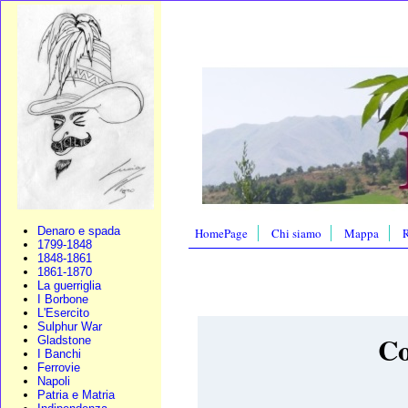
Denaro e spada
HomePage
Chi siamo
Mappa
R
1799-1848
1848-1861
1861-1870
La guerriglia
I Borbone
L'Esercito
Sulphur War
Co
Gladstone
I Banchi
Ferrovie
Napoli
Patria e Matria