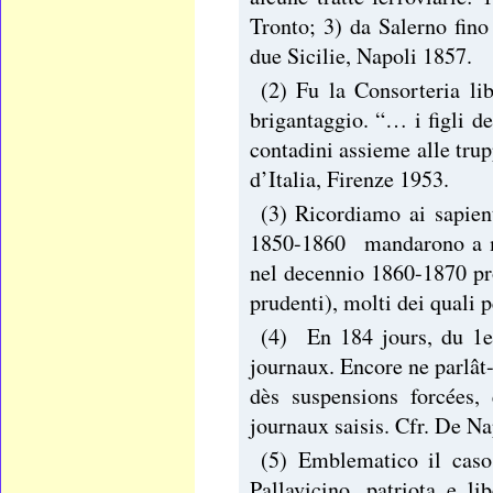
Tronto; 3) da Salerno fino
due Sicilie, Napoli 1857.
(2) Fu la Consorteria li
brigantaggio. “… i figli d
contadini assieme alle tru
d’Italia, Firenze 1953.
(3) Ricordiamo ai sapien
1850-1860 mandarono a m
nel decennio 1860-1870 p
prudenti), molti dei quali 
(4) En 184 jours, du 1e
journaux. Encore ne parlât
dès suspensions forcées
journaux saisis. Cfr. De N
(5) Emblematico il cas
Pallavicino, patriota e l