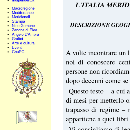
Indipendenza
L'ITALIA MERI
Macroregione
Mediterraneo
Meridionali
Stampa
DESCRIZIONE GEOGR
Nino Gernone
Zenone di Elea
Angelo D'Ambra
Grafici
Arte e cultura
Eventi
A volte incontrare un 
GnuPG
noi di conoscere cent
persone non ricordiam
dopo decenni come se l
Questo testo – a cui 
di mesi per metterlo 
trapasso di regime – 
appartiene a quei libr
Vi consigliamo di leg