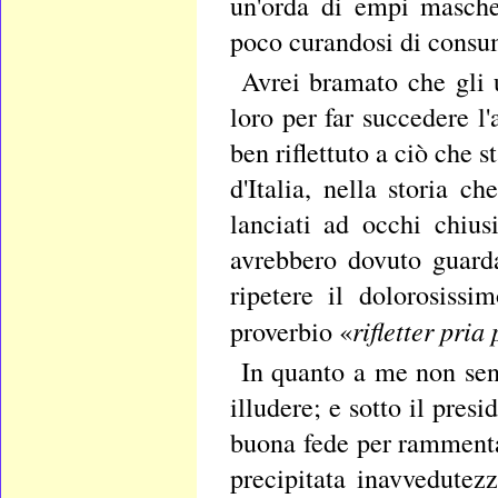
un'orda di empi maschera
poco curandosi di consuma
Avrei bramato che gli 
loro per far succedere l'
ben riflettuto a ciò che s
d'Italia, nella storia c
lanciati ad occhi chius
avrebbero dovuto guardar
ripetere il dolorosis
rifletter pria
proverbio «
In quanto a me non sen
illudere; e sotto il pres
buona fede per rammenta
precipitata inavvedutez