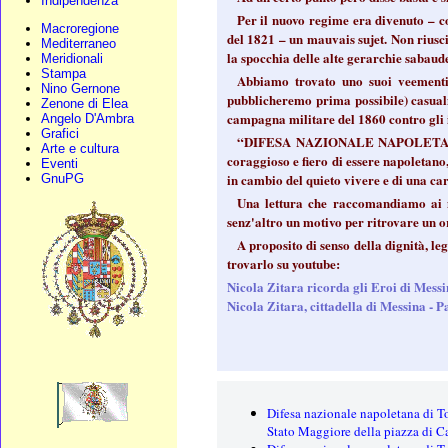
Indipendenza
Per il nuovo regime era divenuto – c
Macroregione
del 1821 – un mauvais sujet. Non riusc
Mediterraneo
la spocchia delle alte gerarchie sabaude
Meridionali
Stampa
Abbiamo trovato uno suoi veementi 
Nino Gernone
pubblicheremo prima possibile) casualm
Zenone di Elea
campagna militare del 1860 contro gli
Angelo D'Ambra
Grafici
“DIFESA NAZIONALE NAPOLETANA” è u
Arte e cultura
coraggioso e fiero di essere napoletano
Eventi
in cambio del quieto vivere e di una car
GnuPG
Una lettura che raccomandiamo ai m
senz'altro un motivo per ritrovare un 
A proposito di senso della dignità, l
trovarlo su youtube:
Nicola Zitara ricorda gli Eroi di Messi
Nicola Zitara, cittadella di Messina - Pa
Difesa nazionale napoletana di T
Stato Maggiore della piazza di C