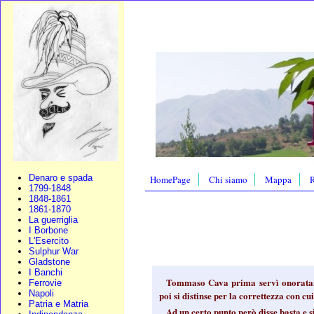
Denaro e spada
HomePage
Chi siamo
Mappa
R
1799-1848
1848-1861
1861-1870
La guerriglia
I Borbone
L'Esercito
Sulphur War
Gladstone
I Banchi
Tommaso Cava prima servì onoratame
Ferrovie
Napoli
poi si distinse per la correttezza con cu
Patria e Matria
Ad un certo punto però disse basta e si