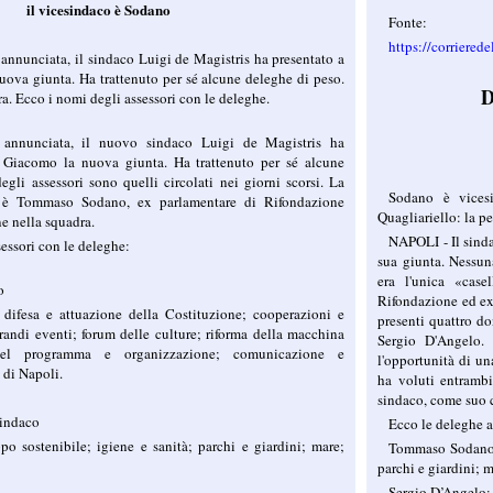
il vicesindaco è Sodano
Fonte:
https://corriered
annunciata, il sindaco Luigi de Magistris ha presentato a
ova giunta. Ha trattenuto per sé alcune deleghe di peso.
D
a. Ecco i nomi degli assessori con le deleghe.
 annunciata, il nuovo sindaco Luigi de Magistris ha
 Giacomo la nuova giunta. Ha trattenuto per sé alcune
gli assessori sono quelli circolati nei giorni scorsi. La
Sodano è vices
: è Tommaso Sodano, ex parlamentare di Rifondazione
Quagliariello: la p
e nella squadra.
NAPOLI - Il sinda
sessori con le deleghe:
sua giunta. Nessuna
era l'unica «cas
o
Rifondazione ed e
difesa e attuazione della Costituzione; cooperazioni e
presenti quattro d
grandi eventi; forum delle culture; riforma della macchina
Sergio D'Angelo. 
del programma e organizzazione; comunicazione e
l'opportunità di un
di Napoli.
ha voluti entrambi
sindaco, come suo c
indaco
Ecco le deleghe a
ppo sostenibile; igiene e sanità; parchi e giardini; mare;
Tommaso Sodano: V
parchi e giardini; m
Sergio D’Angelo: 