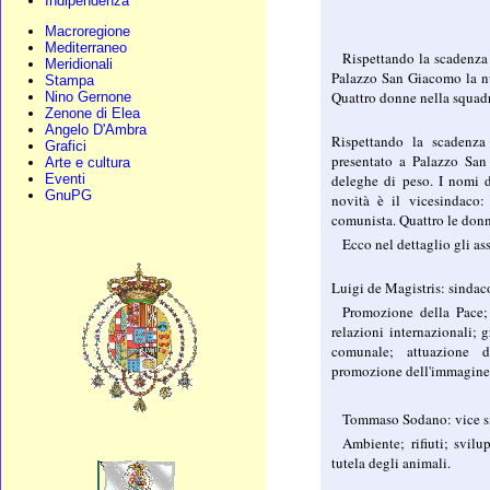
Indipendenza
Macroregione
Mediterraneo
Rispettando la scadenza 
Meridionali
Palazzo San Giacomo la nu
Stampa
Quattro donne nella squadr
Nino Gernone
Zenone di Elea
Angelo D'Ambra
Rispettando la scadenza
Grafici
presentato a Palazzo San
Arte e cultura
deleghe di peso. I nomi de
Eventi
GnuPG
novità è il vicesindaco
comunista. Quattro le donn
Ecco nel dettaglio gli as
Luigi de Magistris: sindac
Promozione della Pace; 
relazioni internazionali; 
comunale; attuazione 
promozione dell'immagine 
Tommaso Sodano: vice s
Ambiente; rifiuti; svilu
tutela degli animali.