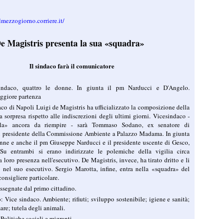
elmezzogiorno.corriere.it/
e Magistris presenta la sua «squadra»
Il sindaco farà il comunicatore
indaco, quattro le donne. In giunta il pm Narducci e D'Angelo.
eggiore partenza
co di Napoli Luigi de Magistris ha ufficializzato la composizione della
 sorpresa rispetto alle indiscrezioni degli ultimi giorni. Vicesindaco -
ella» ancora da riempire - sarà Tommaso Sodano, ex senatore di
x presidente della Commissione Ambiente a Palazzo Madama. In giunta
onne e anche il pm Giuseppe Narducci e il presidente uscente di Gesco,
Su entrambi si erano indirizzate le polemiche della vigilia circa
a loro presenza nell'esecutivo. De Magistris, invece, ha tirato dritto e li
 nel suo esecutivo. Sergio Marotta, infine, entra nella «squadra» del
onsigliere particolare.
ssegnate dal primo cittadino.
ice sindaco. Ambiente; rifiuti; sviluppo sostenibile; igiene e sanità;
are; tutela degli animali.
Politiche sociali e migranti.