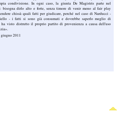
pia condivisione. In ogni caso, la giunta De Magistris parte nel
 bisogna dirlo alto e forte, senza timore di venir meno al fair play
tendere chissà quali fatti per giudicare, perché nel caso di Narducci -
iello - i fatti si sono già consumati e dovrebbe saperlo meglio di
 ha visto distrutto il proprio partito di provenienza a causa dell'uso
izia».
13 giugno 2011