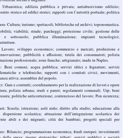
Urbanistica; edilizia pubblica e privata; antiabusivismo edilizio;
ntro storico ed edifici storici; rapporti con l’autorità portuale; politica
ra: Cultura; turismo; spettacoli; biblioteche ed archivi; toponomastica.
ilità; viabilità; strade; parcheggi; protezione civile; gestione delle
 e sottosuolo; pubblica illuminazione; impianti tecnologici;
strutture.
 Lavoro; sviluppo economico; commercio e mercati; produzione e
 innovazione; pubblicità e affissioni; tutela dei consumatori; polizia
mazione professionale; zone franche; artigianato; made in Naples.
i: Beni comuni; acqua pubblica; servizi idrici e fognature; servizi
telematiche e telefoniche; rapporti con i comitati civici, movimenti,
anza attiva; assemblee del popolo.
: Gare e contratti; coordinamento per la realizzazione di lavori e opere
ura; polizia urbana; studi e pareri; regolamenti comunali; Urp; beni
e usura; politiche anticorruzione; contenzioso del lavoro; Pon sicurezza;
i: Scuola; istruzione; asili nido; diritto alla studio; educazione alla
la dispersione scolastica; attuazione dell’integrazione scolastica dei
nte abili e dei migranti; città dei bambini; progetti speciali per
zo: Bilancio; programmazione economica; fondi europei; investimenti
 della spesa; risorse strategiche; tributi; servizi pubblici e società