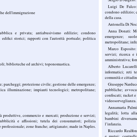
Luigi De Falco: 
condono edilizio; ce
iche dell'immigrazione
della casa.
Antonella Di Noce
Anna Donati: Mob
pubblica e privata; antiabusivismo edilizio; condono
emergenze; suolo
 edifici storici; rapporti con l'autorità portuale; politica
metropolitane; infra
Marco Esposito:
servizi; ricerca e
amministrativa; for
oli; biblioteche ed archivi; toponomastica.
Alberto Lucarell
informatici; reti 
comunità e cittadin
de; parcheggi; protezione civile; gestione delle emergenze;
Giuseppe Narducci
ica illuminazione; impianti tecnologici; metropolitane;
pubbliche; avvocat
confiscati; racket 
videosorveglianza.
Annamaria Palmier
legalità; lotta al
tà produttive, commercio e mercati; produzione e servizi;
bambini diversame
ubblicità e affissioni; tutela dei consumatori; polizia
l’infanzia.
 professionale; zone franche; artigianato; made in Naples.
Riccardo Realfon
e mutui; controllo