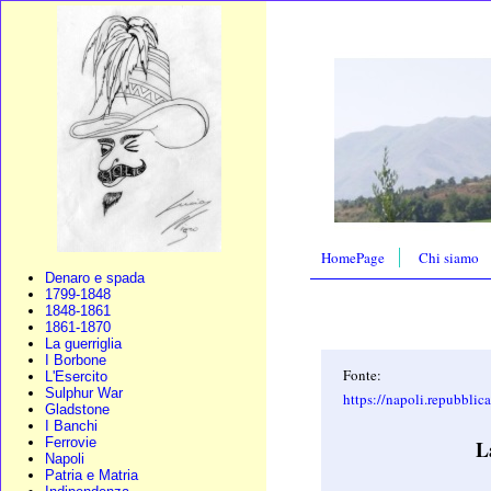
HomePage
Chi siamo
Denaro e spada
1799-1848
1848-1861
1861-1870
La guerriglia
I Borbone
Fonte:
L'Esercito
Sulphur War
https://napoli.repubblica.
Gladstone
I Banchi
Ferrovie
L
Napoli
Patria e Matria