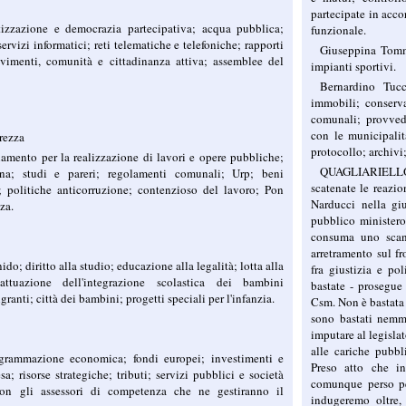
partecipate in acc
zzazione e democrazia partecipativa; acqua pubblica;
funzionale.
servizi informatici; reti telematiche e telefoniche; rapporti
Giuseppina Tommas
ovimenti, comunità e cittadinanza attiva; assemblee del
impianti sportivi.
Bernardino Tucc
immobili; conserva
comunali; provvedi
con le municipalità
urezza
protocollo; archivi;
namento per la realizzazione di lavori e opere pubbliche;
QUAGLIARIELLO 
ana; studi e pareri; regolamenti comunali; Urp; beni
scatenate le reazi
a; politiche anticorruzione; contenzioso del lavoro; Pon
Narducci nella gi
za.
pubblico ministero
consuma uno scand
arretramento sul fr
nido; diritto alla studio; educazione alla legalità; lotta alla
fra giustizia e po
 attuazione dell'integrazione scolastica dei bambini
bastate - prosegue
granti; città dei bambini; progetti speciali per l'infanzia.
Csm. Non è bastata 
sono bastati nemme
imputare al legislat
alle cariche pubbl
ogrammazione economica; fondi europei; investimenti e
Preso atto che in
a; risorse strategiche; tributi; servizi pubblici e società
comunque perso pe
con gli assessori di competenza che ne gestiranno il
indugeremo oltre,