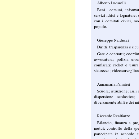
Alberto Lucarelli
Beni comuni, informati
servizi idrici e fognature; 
con i comitati civici, m
popolo.
Giuseppe Narducci
Diritti, trasparenza e sic
Gare e contratti; coordi
avvocatura; polizia urb
confiscati; racket e usur
sicurezza; videosorveglian
Annamaria Palmieri
Scuola; istruzione; asili 
dispersione scolastica;
diversamente abili e dei mi
Riccardo Realfonzo
Bilancio, finanza e pr
mutui; controllo della spes
partecipate in accordo 