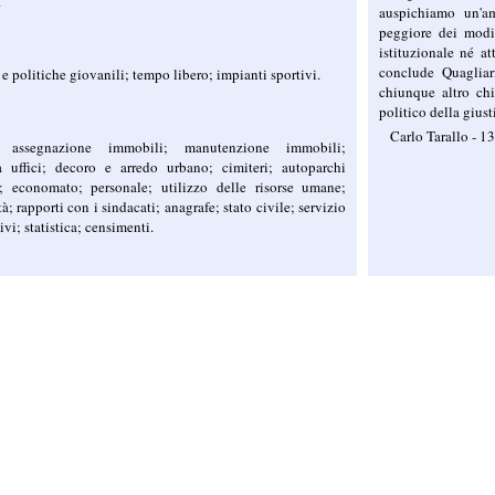
.
auspichiamo un'am
peggiore dei modi:
istituzionale né at
conclude Quagliar
 e politiche giovanili; tempo libero; impianti sportivi.
chiunque altro chi
politico della giust
Carlo Tarallo - 
; assegnazione immobili; manutenzione immobili;
a uffici; decoro e arredo urbano; cimiteri; autoparchi
; economato; personale; utilizzo delle risorse umane;
à; rapporti con i sindacati; anagrafe; stato civile; servizio
ivi; statistica; censimenti.