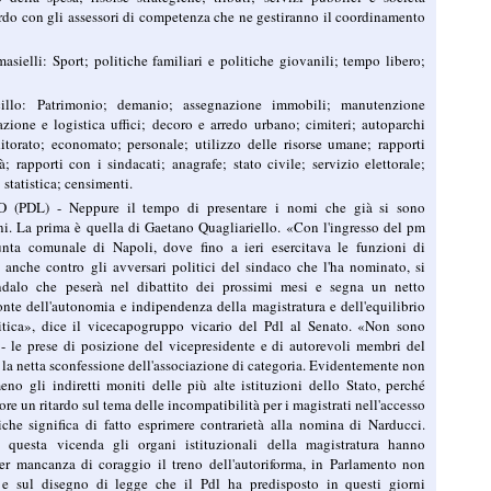
ordo con gli assessori di competenza che ne gestiranno il coordinamento
ielli: Sport; politiche familiari e politiche giovanili; tempo libero;
illo: Patrimonio; demanio; assegnazione immobili; manutenzione
zione e logistica uffici; decoro e arredo urbano; cimiteri; autoparchi
torato; economato; personale; utilizzo delle risorse umane; rapporti
; rapporti con i sindacati; anagrafe; stato civile; servizio elettorale;
 statistica; censimenti.
(PDL) - Neppure il tempo di presentare i nomi che già si sono
oni. La prima è quella di Gaetano Quagliariello. «Con l'ingresso del pm
unta comunale di Napoli, dove fino a ieri esercitava le funzioni di
 anche contro gli avversari politici del sindaco che l'ha nominato, si
alo che peserà nel dibattito dei prossimi mesi e segna un netto
onte dell'autonomia e indipendenza della magistratura e dell'equilibrio
litica», dice il vicecapogruppo vicario del Pdl al Senato. «Non sono
 - le prese di posizione del vicepresidente e di autorevoli membri del
la netta sconfessione dell'associazione di categoria. Evidentemente non
no gli indiretti moniti delle più alte istituzioni dello Stato, perché
ore un ritardo sul tema delle incompatibilità per i magistrati nell'accesso
iche significa di fatto esprimere contrarietà alla nomina di Narducci.
 questa vicenda gli organi istituzionali della magistratura hanno
r mancanza di coraggio il treno dell'autoriforma, in Parlamento non
 e sul disegno di legge che il Pdl ha predisposto in questi giorni