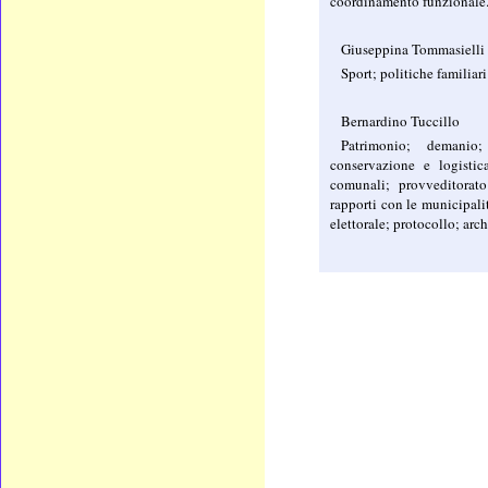
coordinamento funzionale
Giuseppina Tommasielli
Sport; politiche familiari
Bernardino Tuccillo
Patrimonio; demanio
conservazione e logistic
comunali; provveditorato
rapporti con le municipalit
elettorale; protocollo; arch