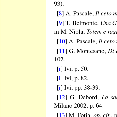
93).
Il ceto 
[
8
] A. Pascale,
Una G
[
9
] T. Belmonte,
Totem e rag
in M. Niola,
Il ceto
[
10
] A. Pascale,
Di 
[
11
] G. Montesano,
102.
[
i
] Ivi, p. 50.
[
i
] Ivi, p. 82.
[
i
] Ivi, pp. 38-39.
La so
[
12
] G. Debord,
Milano 2002, p. 64.
op. cit.
[
13
] M. Fotia,
, 