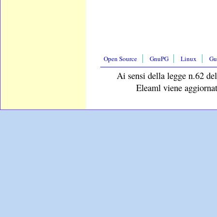
Open Source
GnuPG
Linux
Gu
Ai sensi della legge n.62 del
Eleaml viene aggiornat