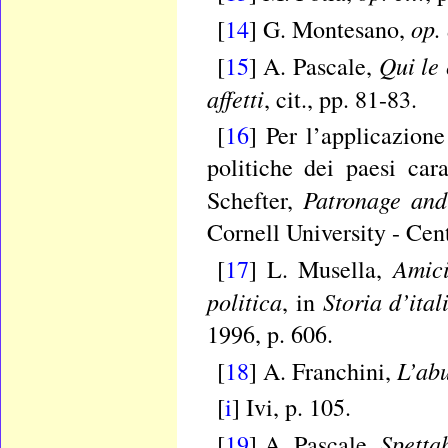
op. 
[
14
] G. Montesano,
Qui le 
[
15
] A. Pascale,
affetti
, cit., pp. 81-83.
[
16
] Per l’applicazion
politiche dei paesi cara
Patronage and
Schefter,
Cornell University - Cen
Amici
[
17
] L. Musella,
politica
Storia d’ital
, in
1996, p. 606.
L’ab
[
18
] A. Franchini,
[
i
] Ivi, p. 105.
Spetta
[
19
] A. Pascale,