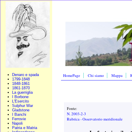
Denaro e spada
HomePage
Chi siamo
Mappa
R
1799-1848
1848-1861
1861-1870
La guerriglia
I Borbone
L'Esercito
Sulphur War
Fonte:
Gladstone
N. 2003-2-3
I Banchi
Rubrica - Osservatorio meridionale
Ferrovie
Napoli
Patria e Matria