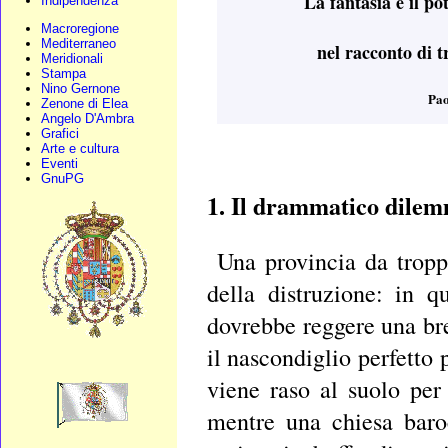
La fantasia e il po
Indipendenza
Macroregione
Mediterraneo
nel racconto di t
Meridionali
Stampa
Nino Gernone
Pao
Zenone di Elea
Angelo D'Ambra
Grafici
Arte e cultura
Eventi
GnuPG
1. Il drammatico dile
Una provincia da tropp
della distruzione: in 
dovrebbe reggere una bre
il nascondiglio perfetto
viene raso al suolo per
mentre una chiesa baroc