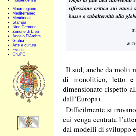
Dopo la fine dell’intervento
Indipendenza
riflessione critica sui nuovi
Macroregione
Mediterraneo
basso o subalternità alla glob
Meridionali
Stampa
Nino Gernone
(P
Zenone di Elea
Angelo D'Ambra
Grafici
di C
Arte e cultura
Eventi
GnuPG
Il sud, anche da molti 
di monolitico, letto e 
dimensionato rispetto al
dall’Europa).
Difficilmente si trovano
cui venga centrata l’atte
dai modelli di sviluppo 