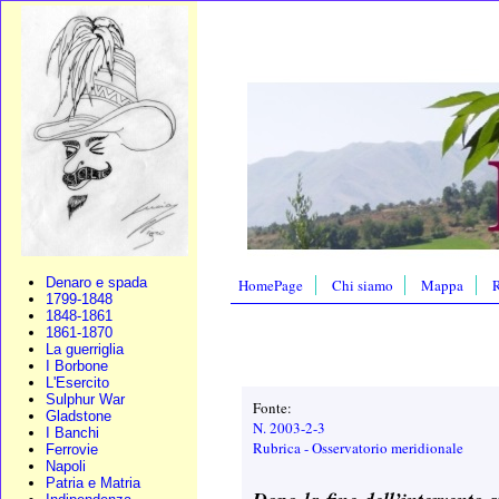
Denaro e spada
HomePage
Chi siamo
Mappa
R
1799-1848
1848-1861
1861-1870
La guerriglia
I Borbone
L'Esercito
Sulphur War
Fonte:
Gladstone
N. 2003-2-3
I Banchi
Rubrica - Osservatorio meridionale
Ferrovie
Napoli
Patria e Matria