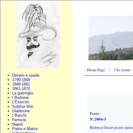
Home Page
Chi siamo
Denaro e spada
1799-1848
1848-1861
1861-1870
La guerriglia
I Borbone
L'Esercito
Sulphur War
Gladstone
Fonte:
I Banchi
N. 2004-3
Ferrovie
Napoli
Rubrica Osservatorio meri
Patria e Matria