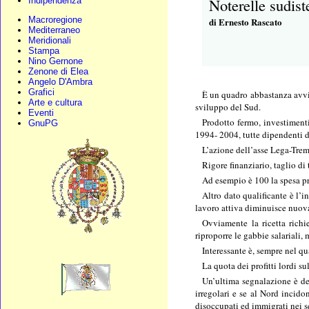
Noterelle sudist
Indipendenza
Macroregione
di Ernesto Rascato
Mediterraneo
Meridionali
Stampa
Nino Gernone
Zenone di Elea
Angelo D'Ambra
Grafici
È un quadro abbastanza avvil
Arte e cultura
sviluppo del Sud.
Eventi
Prodotto fermo, investimenti
GnuPG
1994- 2004, tutte dipendenti da
L’azione dell’asse Lega-Trem
Rigore finanziario, taglio di 
Ad esempio è 100 la spesa pr
Altro dato qualificante è l’i
lavoro attiva diminuisce nuo
Ovviamente la ricetta richie
riproporre le gabbie salariali, 
Interessante è, sempre nel qu
La quota dei profitti lordi 
Un’ultima segnalazione è de
irregolari e se al Nord incido
disoccupati ed immigrati nei set