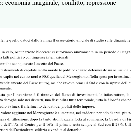
e: economia marginale, conflitto, repressione
ente quello datoci dallo Svimez (l’osservatorio ufficiale di studio sulle dinamiche
 in calo, occupazione bloccata: ci ritroviamo nuovamente in un periodo di stagnaz
 fatti politici o contingenze internazionali.
onti ha sconquassato l’assetto del Paese.
trasferimenti di capitale molto mirato (e politico) hanno determinato un acuirsi del d
o-capite nel centro-nord e 90,8 quella del Mezzogiorno. Nella spesa per investiment
nvecchiamento del Paese (tutto), ma che investe ormai il Sud e con la ripresa dell’e
vamente.
sta per l’inversione è il rinnovo del flusso di investimenti, le infrastrutture, 
ma deroghe solo nei distretti, una flessibilità tutta territoriale, tutta la filosofia che
adro Svimez, il riferimento dei dati dei profitti delle imprese.
sul valore aggiunto nel Mezzogiorno è aumentata, nel suddetto periodo di crisi, più 
gna di riflessione: dopo la tanto strombazzata lotta al sommerso, la Guardia di 
no dell’11%, al Centro per il 16%, il primato resta sempre al Sud con il 23%. Uti
tori dell’agricoltura, edilizia e vendita al dettaglio.