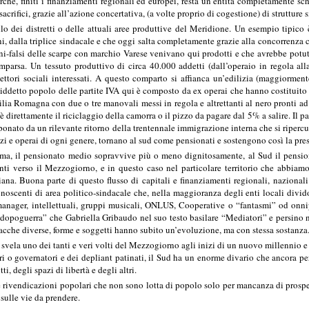
ché, finiti i finanziamenti regionali ed europei, resta un’entità completamente schi
sacrifici, grazie all’azione concertativa, (a volte proprio di cogestione) di strutture 
lo dei distretti o delle attuali aree produttive del Meridione. Un esempio tipico 
ini, dalla triplice sindacale e che oggi salta completamente grazie alla concorrenza 
ni-falsi delle scarpe con marchio Varese venivano qui prodotti e che avrebbe potut
mparsa. Un tessuto produttivo di circa 40.000 addetti (dall’operaio in regola all
tori sociali interessati. A questo comparto si affianca un’edilizia (maggiorment
iddetto popolo delle partite IVA qui è composto da ex operai che hanno costituito 
ia Romagna con due o tre manovali messi in regola e altrettanti al nero pronti ad e
c’è direttamente il riciclaggio della camorra o il pizzo da pagare dal 5% a salire. Il 
onato da un rilevante ritorno della trentennale immigrazione interna che si ripercu
izi e operai di ogni genere, tornano al sud come pensionati e sostengono così la pre
oma, il pensionato medio sopravvive più o meno dignitosamente, al Sud il pensiona
nti verso il Mezzogiorno, e in questo caso nel particolare territorio che abbiam
ana. Buona parte di questo flusso di capitali e finanziamenti regionali, nazionali 
onoscenti di area politico-sindacale che, nella maggioranza degli enti locali divid
 manager, intellettuali, gruppi musicali, ONLUS, Cooperative o “fantasmi” od onni
dopoguerra” che Gabriella Gribaudo nel suo testo basilare “Mediatori” e persino ne
sacche diverse, forme e soggetti hanno subito un’evoluzione, ma con stessa sostanza
svela uno dei tanti e veri volti del Mezzogiorno agli inizi di un nuovo millennio e 
i o governatori e dei depliant patinati, il Sud ha un enorme divario che ancora per
tti, degli spazi di libertà e degli altri.
 rivendicazioni popolari che non sono lotta di popolo solo per mancanza di prospetti
sulle vie da prendere.