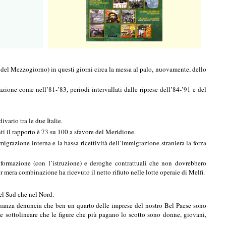
 del Mezzogiorno) in questi giorni circa la messa al palo, nuovamente, dello
ione come nell’81-’83, periodi intervallati dalle riprese dell’84-’91 e del
ivario tra le due Italie.
i il rapporto è 73 su 100 a sfavore del Meridione.
migrazione interna e la bassa ricettività dell’immigrazione straniera la forza
la formazione (con l’istruzione) e deroghe contrattuali che non dovrebbero
 per mera combinazione ha ricevuto il netto rifiuto nelle lotte operaie di Melfi.
nel Sud che nel Nord.
Finanza denuncia che ben un quarto delle imprese del nostro Bel Paese sono
le sottolineare che le figure che più pagano lo scotto sono donne, giovani,