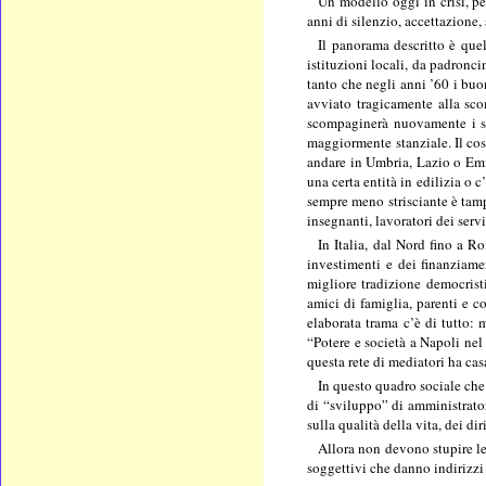
Un modello oggi in crisi, per
anni di silenzio, accettazione, 
Il panorama descritto è quel
istituzioni locali, da padronc
tanto che negli anni ’60 i buo
avviato tragicamente alla sco
scompaginerà nuovamente i set
maggiormente stanziale. Il cos
andare in Umbria, Lazio o Emil
una certa entità in edilizia o 
sempre meno strisciante è tamp
insegnanti, lavoratori dei serv
In Italia, dal Nord fino a R
investimenti e dei finanziame
migliore tradizione democristi
amici di famiglia, parenti e c
elaborata trama c’è di tutto:
“Potere e società a
Napoli
nel 
questa rete di mediatori ha ca
In questo quadro sociale che 
di “sviluppo” di amministrator
sulla qualità della vita, dei diri
Allora non devono stupire le
soggettivi che danno indirizzi 