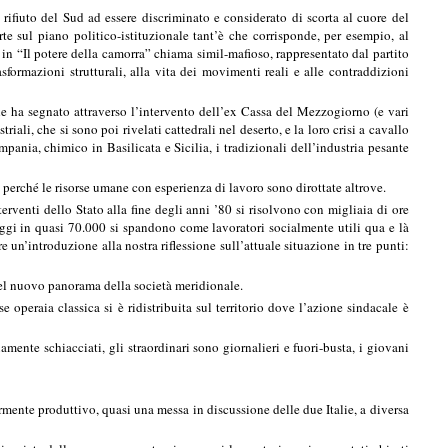
ifiuto del Sud ad essere discriminato e considerato di scorta al cuore del
te sul piano politico-istituzionale tant’è che corrisponde, per esempio, al
 in “Il potere della camorra” chiama simil-mafioso, rappresentato dal partito
asformazioni strutturali, alla vita dei movimenti reali e alle contraddizioni
e ha segnato attraverso l’intervento dell’ex Cassa del Mezzogiorno (e vari
iali, che si sono poi rivelati cattedrali nel deserto, e la loro crisi a cavallo
ania, chimico in Basilicata e Sicilia, i tradizionali dell’industria pesante
o) perché le risorse umane con esperienza di lavoro sono dirottate altrove.
rventi dello Stato alla fine degli anni ’80 si risolvono con migliaia di ore
oggi in quasi 70.000 si spandono come lavoratori socialmente utili qua e là
un’introduzione alla nostra riflessione sull’attuale situazione in tre punti:
 nel nuovo panorama della società meridionale.
 operaia classica si è ridistribuita sul territorio dove l’azione sindacale è
ente schiacciati, gli straordinari sono giornalieri e fuori-busta, i giovani
armente produttivo, quasi una messa in discussione delle due Italie, a diversa