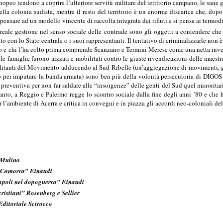
enopeo tendono a coprire l’ulteriore servitù militare del territorio campano, le san
 della colonia sudista, mentre il resto del territorio è un enorme discarica che, dop
 pensare ad un modello vincente di raccolta integrata dei rifiuti e si pensa ai termodi
 reale gestione nel senso sociale delle contrade sono gli oggetti a contendere che
to con lo Stato centrale o i suoi rappresentanti. Il tentativo di criminalizzarle non è
o e chi l’ha colto prima comprende Scanzano e Termini Merese come una netta inver
 alle famiglie furono aizzati e mobilitati contro le giuste rivendicazioni delle maes
itanti del Movimento adducendo al Sud Ribelle (un’aggregazione di movimenti, gr
 per imputare la banda armata) sono ben più della volontà persecutoria di DIGOS
preventiva per non far saldare alle “insorgenze” delle genti del Sud quel minoritar
anto, a Reggio e Palermo regge lo scontro sociale dalla fine degli anni ’80 e che ha 
per l’ambiente di Acerra e critica in convegni e in piazza gli accordi neo-coloniali d
 Mulino
a Camorra” Einaudi
Napoli nel dopoguerra” Einaudi
istiani” Rosenberg e Sellier
 Editoriale Scirocco