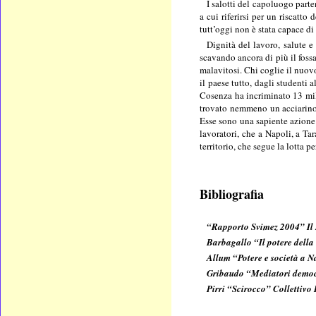
I salotti del capoluogo part
a cui riferirsi per un riscatto
tutt’oggi non è stata capace di
Dignità del lavoro, salute e
scavando ancora di più il fossa
malavitosi. Chi coglie il nuov
il paese tutto, dagli studenti
Cosenza ha incriminato 13 mil
trovato nemmeno un acciarino
Esse sono una sapiente azione 
lavoratori, che a Napoli, a Tar
territorio, che segue la lotta 
Bibliografia
“Rapporto Svimez 2004” Il
Barbagallo “Il potere dell
Allum “Potere e società a 
Gribaudo “Mediatori democr
Pirri “Scirocco” Collettivo