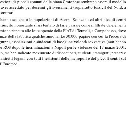
e gestioni di piccoli comuni della piana Crotonese sembrano essere il modello
o aver accettato per decenni gli sversamenti (soprattutto tossici) del Nord, a
struttori.
 hanno scatenato le popolazioni di Acerra, Scanzano ed altri piccoli centri
 riuscito nonostante si sia tentato di farle passare come infiltrate da elementi
sione rispetto alle lotte operaie della FIAT di Termoli, a Campobasso, dove
tranze della fabbrica qualche anno fa. Le 30.000 pagine con cui la Procura di
uppi, associazioni e sindacati di base) una volontà sovversiva (non hanno
 e ROS dopo le incriminazioni a
Napoli
per le violenze del 17 marzo 2001.
io, ma ben radicato movimento di disoccupati, studenti, immigrati, precari e
stretti legami con tutti i resistenti delle metropoli e dei piccoli centri sul
ell’Euromed.