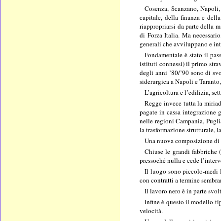
Cosenza, Scanzano,
Napoli
capitale, della finanza e dell
riappropriarsi da parte della 
di Forza Italia. Ma necessario
generali che avviluppano e inte
Fondamentale è stato il pas
istituti connessi) il primo stra
degli anni ’80/’90 sono di svo
siderurgica a
Napoli
e Taranto,
L’agricoltura e l’edilizia, se
Regge invece tutta la miriad
pagate in cassa integrazione g
nelle regioni Campania, Puglia
la trasformazione strutturale, 
Una nuova composizione di cla
Chiuse le grandi fabbriche (
pressoché nulla e cede l’interv
Il luogo sono piccolo-medi l
con contratti a termine sembran
Il lavoro nero è in parte svo
Infine è questo il modello-ti
velocità.