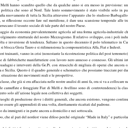
, Melfi hanno scandito quello che da qualche anno si era messo in previsione: un r
a politica che sono al Nord. Tale lento sommovimento è stato visibile solo in par
mafia nuovamente di tutta la Sicilia attraverso l’apparato che lo studioso Barbagallo
, se riflessione occorre fare sul meridione, è dare una scansione temporale alle tr
rsecano il tessuto sociale di tale parte del nostro Paese.
saggio da economia prevalentemente agricola ad una forma agricola-industriale ch
volgimento strutturale del nostro Mezzogiorno. Il relativo sviluppo, con i poli industr
lta e inversione di tendenza. Saltano in questo decennio il polo telematico in Camp
 si blocca Gioia Tauro e si ridimensiona la componentistica Alfa, Fiat e Indesit.
ttori trainanti, vanno in crisi (nonostante la ricostruzione politica del post terremot
e di fabbrichette manifatturiere con lavoro nero annesso e connesso. Gli ultimi inte
uadagni e interventi della Ge.Pi. con strascichi di migliaia di operai che ancora 
 e Sicilia. Questo è il quadro generale e schematico che possiamo tracciare per dare 
la situazione dei movimenti reali e le prospettive.
sse, che già si era affacciata nelle nostre analisi di anni fa, ora si va a collocare
le camuffate e foraggiate Fiat di Melfi e Avellino sono di controtendenza) la classe
ento solo all’azione legale non collettiva dei soggetti.
uoghi di produzione dove i diritti generali, che ancora esistono, vengono continuam
o essere gli apprendisti di una volta, direttamente ricattati dal padrone.
lto da immigrati e in parte ancora a domicilio e nei sottoscala.
po, che al pari del nordest viene difeso perché originale “Made in Italy” e particol