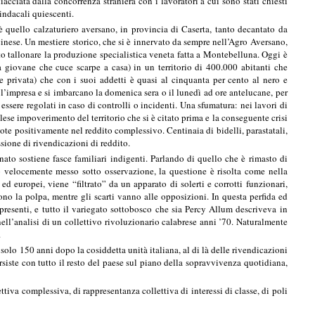
acciata dalla concorrenza straniera con i lavoratori a cui sono stati chiesti
sindacali quiescenti.
è quello calzaturiero aversano, in provincia di Caserta, tanto decantato da
cinese. Un mestiere storico, che si è innervato da sempre nell’Agro Aversano,
o tallonare la produzione specialistica veneta fatta a Montebelluna. Oggi è
a giovane che cuce scarpe a casa) in un territorio di 400.000 abitanti che
e privata) che con i suoi addetti è quasi al cinquanta per cento al nero e
l’impresa e si imbarcano la domenica sera o il lunedì ad ore antelucane, per
ssere regolati in caso di controlli o incidenti. Una sfumatura: nei lavori di
palese impoverimento del territorio che si è citato prima e la conseguente crisi
ote positivamente nel reddito complessivo. Centinaia di bidelli, parastatali,
ssione di rivendicazioni di reddito.
to sostiene fasce familiari indigenti. Parlando di quello che è rimasto di
o velocemente messo sotto osservazione, la questione è risolta come nella
ed europei, viene “filtrato” da un apparato di solerti e corrotti funzionari,
ono la polpa, mentre gli scarti vanno alle opposizioni. In questa perfida ed
presenti, e tutto il variegato sottobosco che sia Percy Allum descriveva in
ll’analisi di un collettivo rivoluzionario calabrese anni ’70. Naturalmente
.
solo 150 anni dopo la cosiddetta unità italiana, al di là delle rivendicazioni
siste con tutto il resto del paese sul piano della sopravvivenza quotidiana,
va complessiva, di rappresentanza collettiva di interessi di classe, di poli