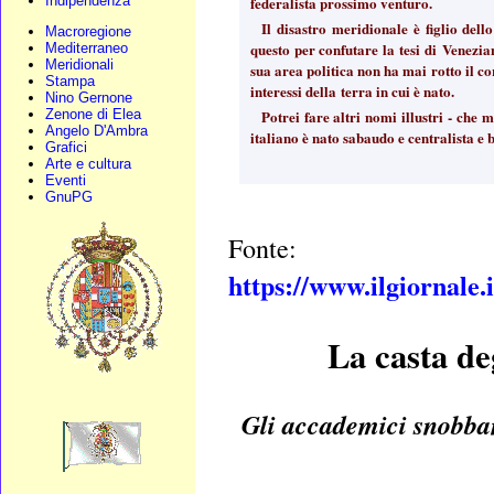
Indipendenza
federalista prossimo venturo.
Il disastro meridionale è figlio del
Macroregione
questo per confutare la tesi di Venezian
Mediterraneo
Meridionali
sua area politica non ha mai rotto il c
Stampa
interessi della terra in cui è nato.
Nino Gernone
Zenone di Elea
Potrei fare altri nomi illustri - ch
Angelo D'Ambra
italiano è nato sabaudo e centralista e 
Grafici
Arte e cultura
Eventi
GnuPG
Fonte:
https://www.ilgiornale.
La casta de
Gli accademici snobbano