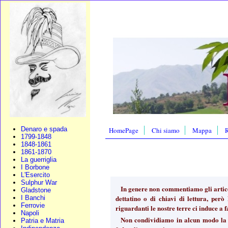
Denaro e spada
HomePage
Chi siamo
Mappa
R
1799-1848
1848-1861
1861-1870
La guerriglia
I Borbone
L'Esercito
Sulphur War
In genere non commentiamo gli articol
Gladstone
dettatino o di chiavi di lettura, per
I Banchi
Ferrovie
riguardanti le nostre terre ci induce a f
Napoli
Non condividiamo in alcun modo la su
Patria e Matria