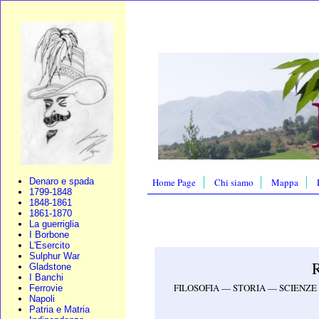
Home Page
Chi siamo
Mappa
Denaro e spada
1799-1848
1848-1861
1861-1870
La guerriglia
I Borbone
L'Esercito
Sulphur War
Gladstone
I Banchi
FILOSOFIA — STORIA — SCIENZ
Ferrovie
Napoli
Patria e Matria