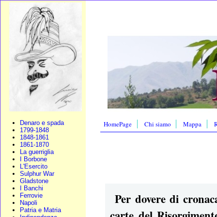
Denaro e spada
HomePage
Chi siamo
Mappa
R
1799-1848
1848-1861
1861-1870
La guerriglia
I Borbone
L'Esercito
Sulphur War
Gladstone
I Banchi
Per dovere di cronaca
Ferrovie
Napoli
Patria e Matria
carte del Risorgiment