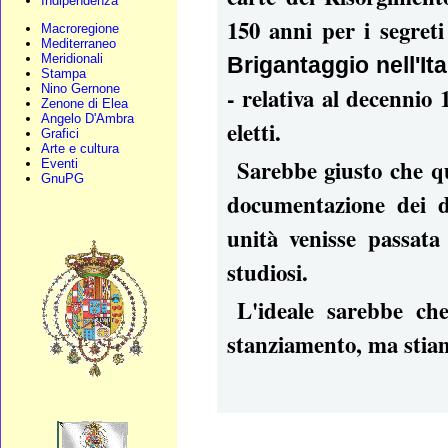
Indipendenza
150 anni per i segret
Macroregione
Mediterraneo
Meridionali
Brigantaggio nell'It
Stampa
Nino Gernone
- relativa al decennio 
Zenone di Elea
Angelo D'Ambra
eletti.
Grafici
Arte e cultura
Sarebbe giusto che q
Eventi
GnuPG
documentazione dei di
unità venisse passata 
studiosi.
L'ideale sarebbe ch
stanziamento, ma stia