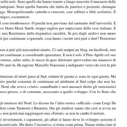
 soliti noti. Sono quelli che hanno tenuto a lungo nascosto il massacro delle
i partigiani. Sono quella baronìa che tratta da patetico e pezzente chiunque
ge. Monopolizzando cattedre e concorsi, case editrici e libri scolastici. E
algici, oscurantisti.
el coro trombonesco. O perché non proviene dal santuario dell’università. È
rico Denis Mack Smith, troppo inglese per impicciarsi delle cose italiane. È
di una Resistenza dalla dogmatica sacralità. Se poi dagli archivi non meno
 per continuare a ignorarli, cosa fanno i nostri eroi puri e duri? Persistono
non si può più nascondere niente. Ci sarà sempre un blog, un facebook, uno
 per continuare a considerarle spazzatura. E non è solo il Pino Aprile col suo
corrono, udite udite, le tracce di quei dilettanti sprovveduti ma smaniosi di
 150 anni fa. Ha ragione Marcello Veneziani a indignarsi verso chi così fa più
struzione di interi paesi al Sud, crimini di guerra ci sono in ogni guerra. Ma
nzio perché consente di continuare ad attribuire al Sud colpe che non ha.
 Nord, che aveva «vinto» camuffando i suoi massacri dietro gli entusiastici
a poco prezzo, e di consumo, necessario a quello sviluppo. Con lo Stato che
 interessi del Nord. Lo dicono fra l’altro storici «ufficiali» come Luigi De
isti come Tremonti e Brunetta. Ora gli studiosi sanno che così si avvia un
» non potrà mai raggiungere una «Ferrari» se non le cambi il motore.
i investimenti, i capannoni, gli affari si fanno dove lo sviluppo assicura il
incentivarlo. Ma finito l’incentivo, si torna come prima. Tranne rinfacciare al