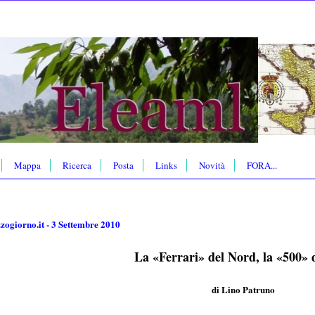
Mappa
Ricerca
Posta
Links
Novità
FORA...
zogiorno.it - 3 Settembre 2010
La «Ferrari» del Nord, la «500» 
di Lino Patruno