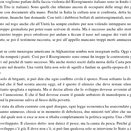
non vogliono parlare della faccia violenta del Risorgimento italiano sono in fondo i
i Tito (e italiani). Sono quelli che rifiutano ancora di occuparsi delle stragi de
e con documenti alla mano. Perché in Italia la cultura non si confronta, detta leg
tere, finanche fare domande. Con tutti i dubbiosi bollati di antirisorgimentali, nost
iato sul rogo anche chi all’Unità ha sempre creduto pur non volendo intrupparsi n
roppo giornalista per poter osare scrivere di storia. Ma è successo anche allo sto
inistro troppo poco ortodosso per andare a ficcare il naso nel sangue dei vinti 
arte, se poi il testimone racconta, se poi all’appello mancano troppi morti ammazzati
tari su certe menzogne americane in Afghanistan sembra non insegnare nulla. Oggi 
che romperà i piatti. Così per il Risorgimento sono ormai fin troppe le controstorie
ivi sul perché di tanto successo. Ma anche storici usciti dalla morsa della Casta per
cato nel deserto. Una verità fatta non solo di squilli e fanfare su quella epopea di
.
solo di briganti, si può dire che ogni conflitto civile è sporco. Fosse soltanto la di
ud che il Sud sconta ancora oggi, ed è questo il silenzio che deve restare sile
anto spogliata e rapinata. Ma si decise allora che lo sviluppo dovesse avvenire al
 per l’annessione. E che il Sud dovesse essere il grande serbatoio di manodopera 
ud la pressione saliva al fuoco della povertà.
 stata da allora coerente con quel disegno, ogni legge economica ha assecondato gli
anno ammesso, chissà se in momento di debolezza, due ministri tutt’altro che sud
al quale non si esce se non si ribalta completamente la politica seguita. Una «500
osviluppato. Il classico detto: non dateci il pesce, ma la canna da pesca. Perché gl
sviluppo c’è già. E dove non c’è, si può fare qualcosa solo se interviene lo Stato a 