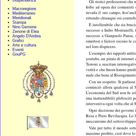
Indipendenza
Gli storici professoroni che 
foibe ad opera dei comunisti d
Macroregione
invada il suo campo, foss’anch
Mediterraneo
zittendo chiunque osi controbat
Meridionali
Stampa
È intollerabile che sia bruc
Nino Gernone
successo a Indro Montanelli, t
Zenone di Elea
successo a Gianpaolo Pansa, s
Angelo D'Ambra
omertosi e faziosi escono le c
Grafici
Arte e cultura
nel loro disprezzo.
Eventi
L’esempio dei rapporti mili
GnuPG
youtube, un pirata di internet 
Terroni a suscitare interrogat
verità e che finora hanno predi
male che bene al Risorgimento
Con un sospetto. Si parlasse 
cominciò allora qualcosa al S
L’economia del Sud non fu solt
(ma inattendibili) plebisciti
interveniva ogni volta che al S
Ogni decisione dei governi è
Rosa e Piero Bevilacqua. Lo h
meccanismo del sottosviluppo d
Vale per tutto il mondo sott
massimo profitto, cioè dove lo 