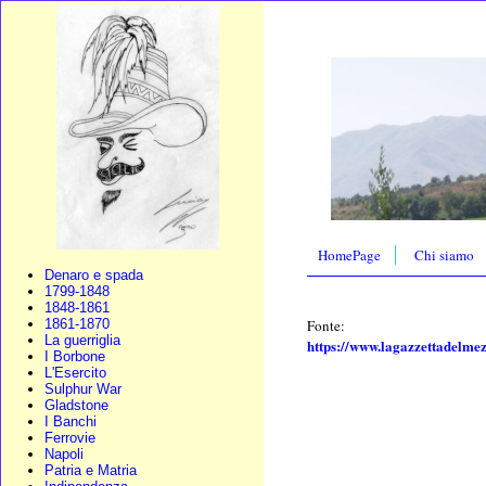
HomePage
Chi siamo
Denaro e spada
1799-1848
1848-1861
Fonte:
1861-1870
La guerriglia
https://www.lagazzettadelmez
I Borbone
L'Esercito
Sulphur War
Gladstone
I Banchi
Ferrovie
Napoli
Patria e Matria