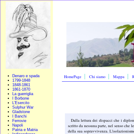
Denaro e spada
HomePage
Chi siamo
Mappa
R
1799-1848
1848-1861
1861-1870
La guerriglia
I Borbone
L'Esercito
Sulphur War
Gladstone
I Banchi
Dalla lettura dei dispacci che i diplo
Ferrovie
Napoli
scritto da nessuna parte, nel senso che 
Patria e Matria
della sua sopravvivenza. L'isolazionismo