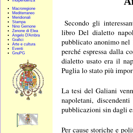
A
Indipendenza
Macroregione
Mediterraneo
Meridionali
Secondo gli interessan
Stampa
Nino Gernone
libro Del dialetto nap
Zenone di Elea
Angelo D'Ambra
pubblicato anonimo nel 1
Grafici
Arte e cultura
Eventi
perché espressa dalla cor
GnuPG
dialetto usato era il n
Puglia lo stato più impor
La tesi del Galiani venn
napoletani, discendenti
pubblicazioni sin dagli e
Per cause storiche e poli