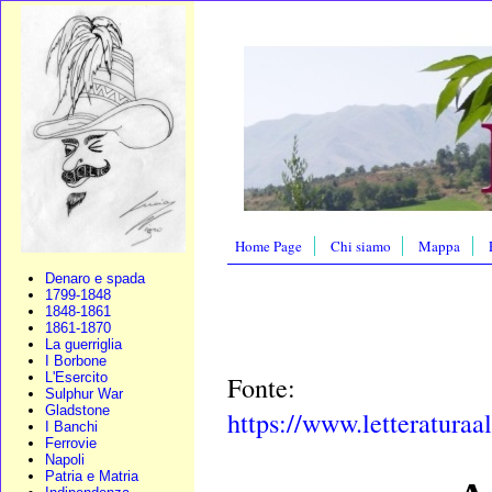
Home Page
Chi siamo
Mappa
Denaro e spada
1799-1848
1848-1861
1861-1870
La guerriglia
I Borbone
L'Esercito
Fonte:
Sulphur War
Gladstone
https://www.letteraturaa
I Banchi
Ferrovie
Napoli
Patria e Matria