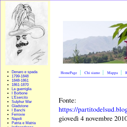
Denaro e spada
HomePage
Chi siamo
Mappa
R
1799-1848
1848-1861
1861-1870
La guerriglia
I Borbone
L'Esercito
Fonte:
Sulphur War
Gladstone
https://partitodelsud.bl
I Banchi
Ferrovie
giovedì 4 novembre 201
Napoli
Patria e Matria