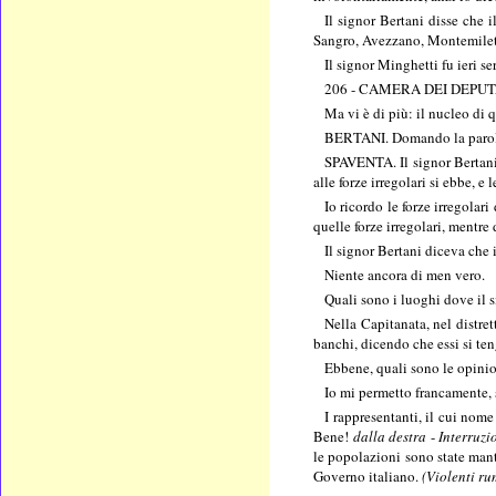
Il signor Bertani disse che i
Sangro, Avezzano, Montemilet
Il signor Minghetti fu ieri se
206 - CAMERA DEI DEPUTA
Ma vi è di più: il nucleo di 
BERTANI. Domando la parola
SPAVENTA. Il signor Bertani d
alle forze irregolari si ebbe, e 
Io ricordo le forze irregolar
quelle forze irregolari, mentr
Il signor Bertani diceva che 
Niente ancora di men vero.
Quali sono i luoghi dove il 
Nella Capitanata, nel distre
banchi, dicendo che essi si ten
Ebbene, quali sono le opinion
Io mi permetto francamente, s
I rappresentanti, il cui nom
Bene!
dalla destra
-
Interruzi
le popolazioni sono state manten
Governo italiano.
(Violenti ru