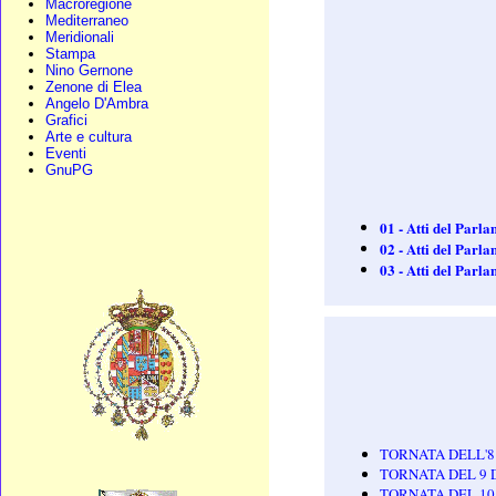
Macroregione
Mediterraneo
Meridionali
Stampa
Nino Gernone
Zenone di Elea
Angelo D'Ambra
Grafici
Arte e cultura
Eventi
GnuPG
01 - Atti del Par
02 - Atti del Par
03 - Atti del Par
TORNATA DELL'8
TORNATA DEL 9 
TORNATA DEL 10