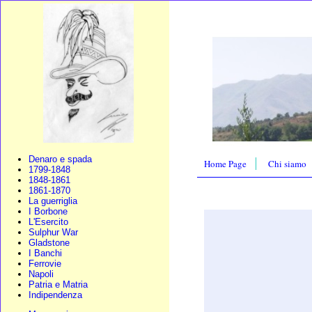
Denaro e spada
Home Page
Chi siamo
1799-1848
1848-1861
1861-1870
La guerriglia
I Borbone
L'Esercito
Sulphur War
Gladstone
I Banchi
Ferrovie
Napoli
Patria e Matria
Indipendenza