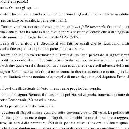
gliere la parola!
arola. Ora non gli spetta.
atore ha chiesta la parola per un fatto personale. Questi rumori debbono assoluta
per un fatto personale; fa delle personalità.
Camera vorrà riconoscere che sempre le parole
del fallo personale
furono alquant
 della Camera, non ha tolto la facoltà di parlare a nessuno di coloro che si dilungav
questo momento di toglierla al deputato SPAVENTA.
enta di voler ridurre il discorso ai soli fatti personali che lo riguardano, altr
se alla fine impedito di prendere parte alla discussione.
mera che mi atterrò strettamente ai limiti di un fatto personale. Il signor Ber
politica opposto al suo. È notorio, è saputo da ognuno, che io era uno di questi u
mi e di dire quale era il sistema politico a cui io apparteneva, e nell'interesse dell
signor Bertani, senza volerlo, si trovò, come io dicevo, associato con tutti gli el
; mi limiterò ad una nomina sola, a quella di un ex-deputato, del deputato Proto, del
o ricevitore distrettuale di Noto; ma avvenne peggio, ben peggio.
reteria del signor Bertani, il dicastero di polizia, salve poche innovazioni fatte
a sotto Peccheneda, Massa ed Aiossa...
a parola per un fatto personale.
 questura di Napoli rimase qual era sotto Governa e sotto Silvestri. La polizia a
 fu inaugurato un mese dopo in Napoli, io che ebbi l'onore di prendere a reggere
ero, 38 altri dalla prefettura, 250 dalla polizia attiva. Dica ora la Camera qual
 che fu involontariamente, ossia per la forza stessa delle cose, si conciliava più co