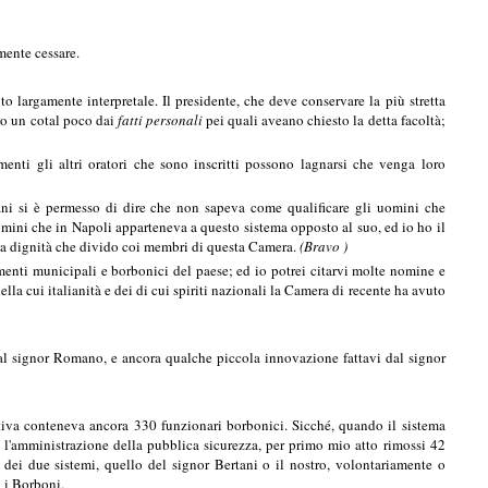
mente cessare.
o largamente interpretale. Il presidente, che deve conservare la più stretta
ano un cotal poco dai
fatti personali
pei quali aveano chiesto la detta facoltà;
imenti gli altri oratori che sono inscritti possono lagnarsi che venga loro
tani si è permesso di dire che non sapeva come qualificare gli uomini che
omini che in Napoli apparteneva a questo sistema opposto al suo, ed io ho il
a mia dignità che divido coi membri di questa Camera.
(Bravo )
ementi municipali e borbonici del paese; ed io potrei citarvi molte nomine e
la cui italianità e dei di cui spiriti nazionali la Camera di recente ha avuto
 dal signor Romano, e ancora qualche piccola innovazione fattavi dal signor
ttiva conteneva ancora 330 funzionari borbonici. Sicché, quando il sistema
 l'amministrazione della pubblica sicurezza, per primo mio atto rimossi 42
e dei due sistemi, quello del signor Bertani o il nostro, volontariamente o
n i Borboni.