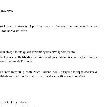
 censurava.
o Bertani venisse in Napoli; la loro qualifica era o una sentenza di morte
..
(Rumori a sinistra)
re anch'egli le sue qualificazioni; egli veniva ignoto tra noi.
to la causa della libertà e dell'indipendenza italiana insanguinata e lacera a
e e rispettare dall'Europa.
va introdotto un piccolo Stato italiano nel' Consigli d'Europa; che aveva
baldi di scendere co' suoi mille prodi a Marsala. (Rumori
a sinistra)
ice la flotta italiana.