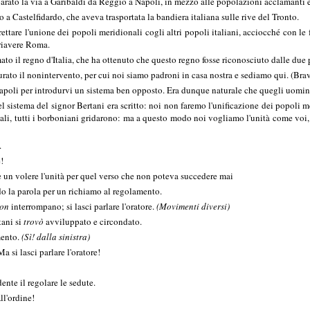
parato la via a Garibaldi da Reggio a Napoli, in mezzo alle popolazioni acclamanti 
o a Castelfidardo, che aveva trasportata la bandiera italiana sulle rive del Tronto.
rettare l'unione dei popoli meridionali cogli altri popoli italiani, acciocché con le
 riavere Roma.
ato il regno d'Italia, che ha ottenuto che questo regno fosse riconosciuto dalle du
curato il nonintervento, per cui noi siamo padroni in casa nostra e sediamo qui. (Br
Napoli per introdurvi un sistema ben opposto. Era dunque naturale che quegli uomini 
 sistema del signor Bertani era scritto: noi non faremo l'unificazione dei popoli me
pali, tutti i borboniani gridarono: ma a questo modo noi vogliamo l'unità come voi, 
.
e!
n volere l'unità per quel verso che non poteva succedere mai
 la parola per un richiamo al regolamento.
Non
interrompano; si lasci parlare l'oratore.
(Movimenti diversi)
ani si
trovò
avviluppato e circondato.
mento.
(Sì! dalla sinistra)
Ma si lasci parlare l'oratore!
ente il regolare le sedute.
ll'ordine!