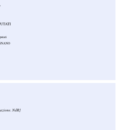
A
PUTATI
utati
IGNANO
tazione. NdR]