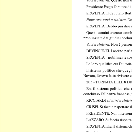
Presidente Prego l'oratore di 
SPAVENTA. Il deputato Bertan
Numerose voci a sinistra.
No
SPAVENTA. Debbo pur dire co
Questi uomini aveano combatt
pronunziata dai giudici borboni
Voci a sinistra.
Non è person
DEVINCENZI. Lascino parla
SPAVENTA... nobilmente soste
La loro qualifica era l'autori
Il sistema politico che quegl
Novara, l'aveva fatta rivivere
205 - TORNATA DELL'8 
Era il sistema politico che
conchiuso l'alleanza francese, 
RICCIARDI
ed altri a sinist
CRISPI. Si faccia rispettare 
PRESIDENTE. Non interromp
LAZZARO. Si faccia rispetta
SPAVENTA, Era il sistema che 