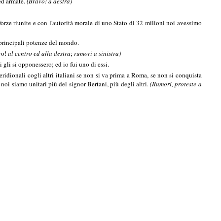
ed armate.
(Bravo! a destra)
 forze riunite e con l'autorità morale di uno Stato di 32 milioni noi avessimo
e principali potenze del mondo.
avo!
al centro ed alla destra
;
rumori a sinistra)
gli si opponessero; ed io fui uno di essi.
ridionali cogli altri italiani se non si va prima a Roma, se non si conquista
noi siamo unitari più del signor Bertani, più degli altri.
(Rumori, proteste a