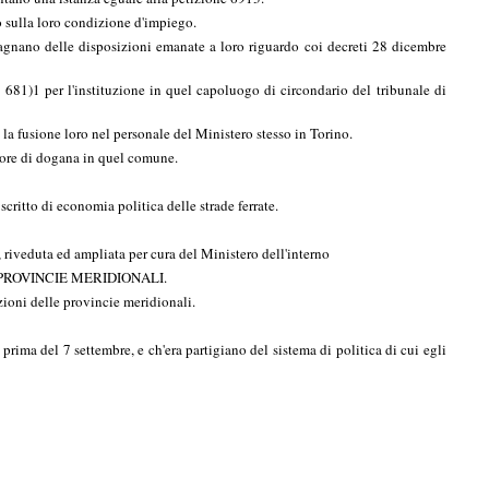
o sulla loro condizione d'impiego.
i lagnano delle disposizioni emanate a loro riguardo coi decreti 28 dicembre
 681)1 per l'instituzione in quel capoluogo di circondario del tribunale di
a fusione loro nel personale del Ministero stesso in Torino.
lore di dogana in quel comune.
critto di economia politica delle strade ferrate.
 riveduta ed ampliata per cura del Ministero dell'interno
ROVINCIE MERIDIONALI.
ioni delle provincie meridionali.
prima del 7 settembre, e ch'era partigiano del sistema di politica di cui egli