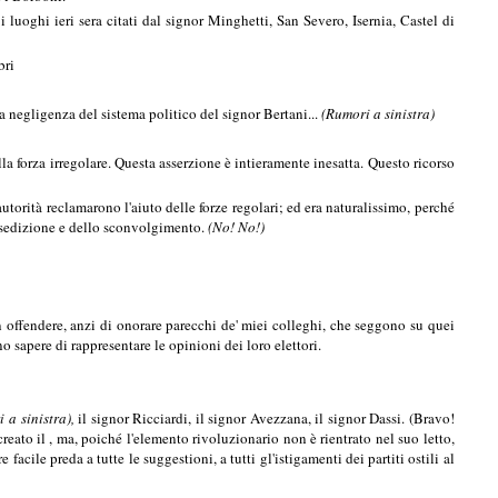
i luoghi ieri sera citati dal signor Minghetti, San Severo, Isernia, Castel di
bri
la negligenza del sistema politico del signor Bertani...
(Rumori a sinistra)
la forza irregolare. Questa asserzione è intieramente inesatta. Questo ricorso
autorità reclamarono l'aiuto delle forze regolari; ed era naturalissimo, perché
a sedizione e dello sconvolgimento.
(No! No!)
on offendere, anzi di onorare parecchi de' miei colleghi, che seggono su quei
 sapere di rappresentare le opinioni dei loro elettori.
 a sinistra),
il signor Ricciardi, il signor Avezzana, il signor Dassi. (Bravo!
reato il , ma, poiché l'elemento rivoluzionario non è rientrato nel suo letto,
facile preda a tutte le suggestioni, a tutti gl'istigamenti dei partiti ostili al