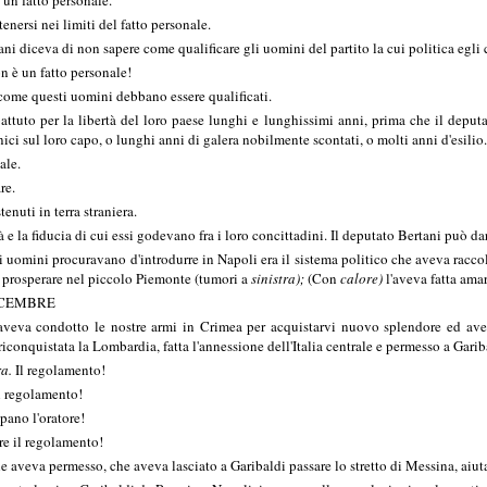
tenersi nei limiti del fatto personale.
i diceva di non sapere come qualificare gli uomini del partito la cui politica egli
n è un fatto personale!
me questi uomini debbano essere qualificati.
uto per la libertà del loro paese lunghi e lunghissimi anni, prima che il deputat
ci sul loro capo, o lunghi anni di galera nobilmente scontati, o molti anni d'esilio.
ale.
re.
nuti in terra straniera.
tà e la fiducia di cui essi godevano fra i loro concittadini. Il deputato Bertani può da
i uomini procuravano d'introdurre in Napoli era il sistema politico che aveva raccol
 e prosperare nel piccolo Piemonte (tumori a
sinistra);
(Con
calore)
l'aveva fatta amar
DICEMBRE
 aveva condotto le nostre armi in Crimea per acquistarvi nuovo splendore ed ave
riconquistata la Lombardia, fatta l'annessione dell'Italia centrale e permesso a Gari
ra.
Il regolamento!
il regolamento!
ano l'oratore!
re il regolamento!
aveva permesso, che aveva lasciato a Garibaldi passare lo stretto di Messina, aiutatr