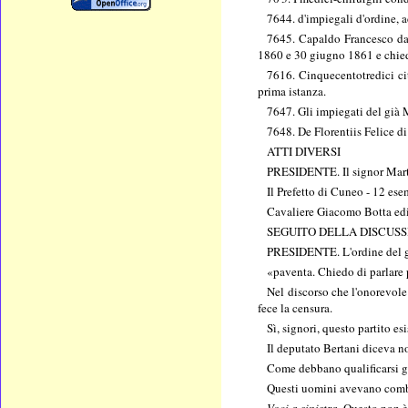
7644. d'impiegali d'ordine, 
7645. Capaldo Francesco da N
1860 e 30 giugno 1861 e chie
7616. Cinquecentotredici cit
prima istanza.
7647. Gli impiegati del già 
7648. De Florentiis Felice d
ATTI DIVERSI
PRESIDENTE. Il signor Martin
Il Prefetto di Cuneo - 12 ese
Cavaliere Giacomo Botta edi
SEGUITO DELLA DISCUSS
PRESIDENTE. L'ordine del gio
«paventa. Chiedo di parlare 
Nel discorso che l'onorevole 
fece la censura.
Sì, signori, questo partito e
Il deputato Bertani diceva n
Come debbano qualificarsi gl
Questi uomini avevano combat
Voci a sinistra.
Questo non è 