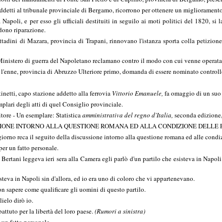
addetti al tribunale provinciale di Bergamo, ricorrono per ottenere un migliorament
apoli, e per esso gli ufficiali destituiti in seguilo ai moti politici del 1820, s
dono riparazione.
tadini di Mazara, provincia di Trapani, rinnovano l'istanza sporta colla petizione
Ministero di guerra del Napoletano reclamano contro il modo con cui venne operata l
i l'enne, provincia di Abruzzo Ulteriore primo, domanda di essere nominato control
etti, capo stazione addetto alla ferrovia
Vittorio Emanuele,
fa omaggio di un suo s
mplari degli atti di quel Consiglio provinciale.
tore - Un esemplare: Statistica
amministrativa del regno d'Italia,
seconda edizione,
IONE INTORNO ALLA QUESTIONE ROMANA ED ALLA CONDIZIONE DELLE P
rno reca il seguito della discussione intorno alla questione romana ed alle condiz
per un fatto personale.
Bertani leggeva ieri sera alla Camera egli parlò d'un partilo che esisteva in Napoli 
sisteva in Napoli sin d'allora, ed io era uno di coloro che vi appartenevano.
on sapere come qualificare gli uomini di questo partilo.
ielo dirò io.
tuto per la libertà del loro paese.
(Rumori a sinistra)
un fatto personale.