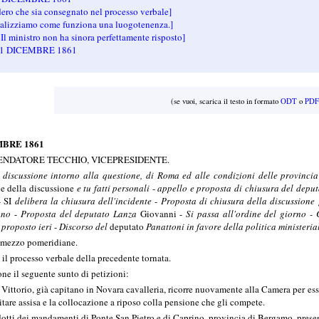
ro che sia consegnato nel processo verbale]
lizziamo come funziona una luogotenenza.]
 ministro non ha sinora perfettamente risposto]
1 DICEMBRE 1861
(se vuoi, scarica il testo in formato
ODT
o
PDF
MBRE 1861
NDATORE TECCHIO, VICEPRESIDENTE.
 discussione intorno alla questione, di
Roma ed alle condizioni delle provinci
ne della discussione
e tu fatti personali
-
appello e proposta di chiusura del depu
- SI
delibera la chiusura dell'incidente
-
Proposta di chiusura della discussione
lano
-
Proposta del deputato Lanza
Giovanni -
Si passa all'ordine del giorno -
 proposto ieri
-
Discorso del
deputato
Panattoni in favore della politica ministeria
e mezzo pomeridiane.
 il processo verbale della precedente tornata.
ne il seguente sunto di petizioni:
ittorio, già capitano in Novara cavalleria, ricorre nuovamente alla Camera per esser
litare assisa e la collocazione a riposo colla pensione che gli compete.
dotti dei mandamenti di Ponte San Pietro e di Caprino, provincia di Bergamo, prese