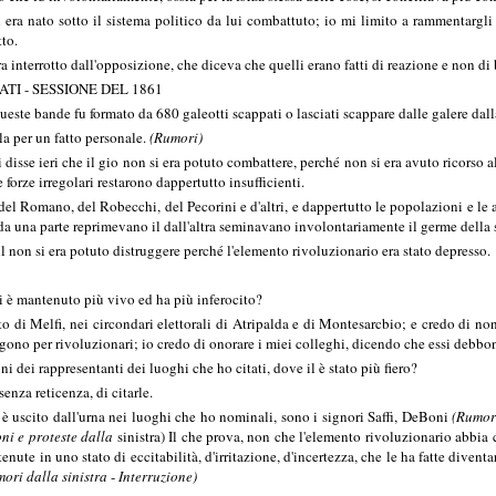
l era nato sotto il sistema politico da lui combattuto; io mi limito a rammentargli 
to.
ra interrotto dall'opposizione, che diceva che quelli erano fatti di reazione e non di 
TI - SESSIONE DEL 1861
queste bande fu formato da 680 galeotti scappati o lasciati scappare dalle galere dal
 per un fatto personale.
(Rumori)
isse ieri che il gio non si era potuto combattere, perché non si era avuto ricorso al
le forze irregolari restarono dappertutto insufficienti.
i del Romano, del Robecchi, del Pecorini e d'altri, e dappertutto le popolazioni e le 
e da una parte reprimevano il dall'altra seminavano involontariamente il germe dell
il non si era potuto distruggere perché l'elemento rivoluzionario era stato depresso.
si è mantenuto più vivo ed ha più inferocito?
tto di Melfi, nei circondari elettorali di Atripalda e di Montesarcbio; e credo di n
gono per rivoluzionari; io credo di onorare i miei colleghi, dicendo che essi debbono
i dei rappresentanti dei luoghi che ho citati, dove il è stato più fiero?
enza reticenza, di citarle.
e è uscito dall'urna nei luoghi che ho nominali, sono i signori Saffi, DeBoni
(Rumori
oni e proteste dalla
sinistra) Il che prova, non che l'elemento rivoluzionario abbia c
ute in uno stato di eccitabilità, d'irritazione, d'incertezza, che le ha fatte diventare 
mori dalla sinistra
-
Interruzione)