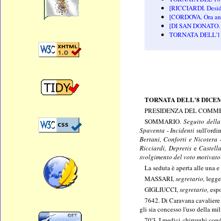
[RICCIARDI. Deside
[CORDOVA. Ora ana
[DI SAN DONATO. Il
TORNATA DELL'1
TORNATA DELL'8 DICE
PRESIDENZA DEL COMME
SOMMARIO.
Seguito della
Spaventa
-
Incidenti
sull'ordi
Bertani, Conforti e Nicotera
Ricciardi, Depretis
e
Castel
svolgimento del voto motivato
La seduta è aperta alle una 
MASSARI,
segretario,
legge
GIGLIUCCI,
segretario,
espo
7642. Di Caravana cavaliere V
gli sia concesso l'uso della mi
70'3. I medici-chirurghi con