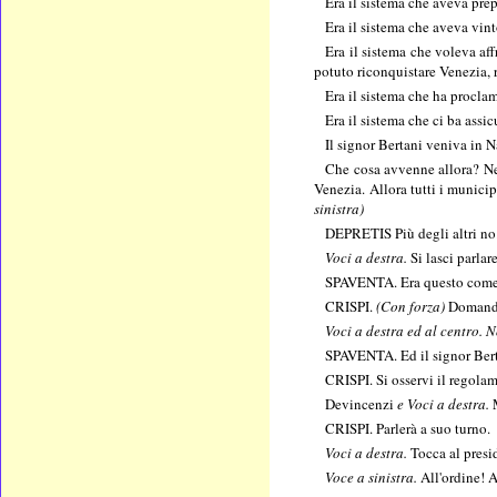
Era il sistema che aveva pre
Era il sistema che aveva vint
Era il sistema che voleva aff
potuto riconquistare Venezia,
Era il sistema che ha proclam
Era il sistema che ci ba assi
Il signor Bertani veniva in 
Che cosa avvenne allora? Nel
Venezia. Allora tutti i munici
sinistra)
DEPRETIS Più degli altri no
Voci a destra.
Si lasci parlar
SPAVENTA. Era questo come u
CRISPI.
(Con forza)
Domando
Voci a destra ed al centro. 
SPAVENTA. Ed il signor Bert
CRISPI. Si osservi il regola
Devincenzi
e Voci a destra.
CRISPI. Parlerà a suo turno.
Voci a destra.
Tocca al presid
Voce a sinistra.
All'ordine! A