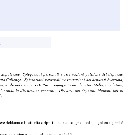
)
a napoletane
-
Spiegazioni personali e osservazioni politiche del deputato
tato Callenga
-
Spiegazioni personali e osservazioni dei deputati Avezzuna,
 generale del
deputato
Di Rorà, oppugnata dai deputati Mellana, Plutino,
 Continua la discussione generale
-
Discorso del deputato Mancini per lo
le.
e richiamato in attività e ripristinato nel suo grado, ed in ogni caso perché
ntano una istanza eguale alla petizione 6913.