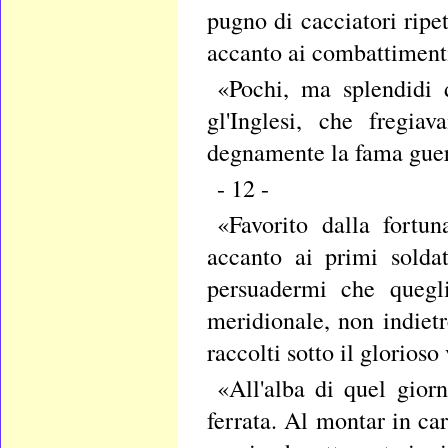
pugno di cacciatori ripe
accanto ai combattimenti
«Pochi, ma splendidi d
gl'Inglesi, che fregiav
degnamente la fama guerr
- 12 -
«Favorito dalla fortu
accanto ai primi solda
persuadermi che quegli
meridionale, non indiet
raccolti sotto il glorios
«All'alba di quel gior
ferrata. Al montar in ca