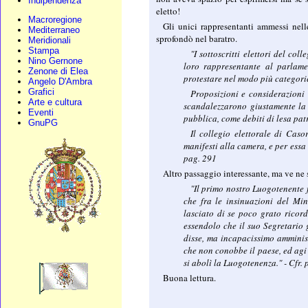
Indipendenza
eletto!
Macroregione
Gli unici rappresentanti ammessi nell
Mediterraneo
sprofondò nel baratro.
Meridionali
Stampa
"I sottoscritti elettori del c
Nino Gernone
loro rappresentante al parlame
Zenone di Elea
protestare nel modo più categori
Angelo D'Ambra
Grafici
Proposizioni e considerazioni 
Arte e cultura
scandalezzarono giustamente la 
Eventi
pubblica, come debiti di lesa pat
GnuPG
Il collegio elettorale di Caso
manifesti alla camera, e per essa 
pag. 291
Altro passaggio interessante, ma ve ne s
"Il primo nostro Luogotenente f
che fra le insinuazioni del Mini
lasciato di se poco grato ricord
essendolo che il suo Segretario
disse, ma incapacissimo amminist
che non conobbe il paese, ed agi 
si abolì la Luogotenenza." - Cfr. 
Buona lettura.