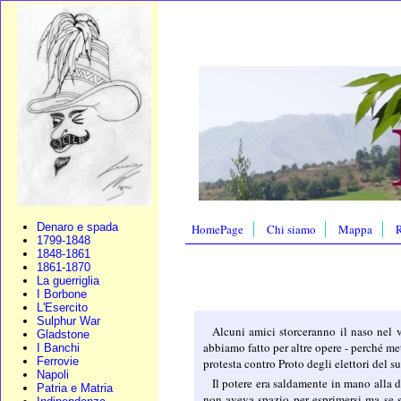
Denaro e spada
HomePage
Chi siamo
Mappa
R
1799-1848
1848-1861
1861-1870
La guerriglia
I Borbone
L'Esercito
Sulphur War
Alcuni amici storceranno il naso nel 
Gladstone
abbiamo fatto per altre opere - perché m
I Banchi
Ferrovie
protesta contro Proto degli elettori del su
Napoli
Il potere era saldamente in mano alla 
Patria e Matria
non aveva spazio per esprimersi ma se s