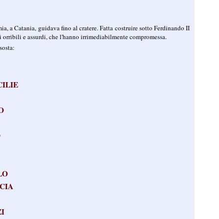
ia, a Catania, guidava fino al cratere. Fatta costruire sotto Ferdinando II
i orribili e assurdi, che l'hanno irrimediabilmente compromessa.
sosta:
CILIE
O
O
LO
CIA
I