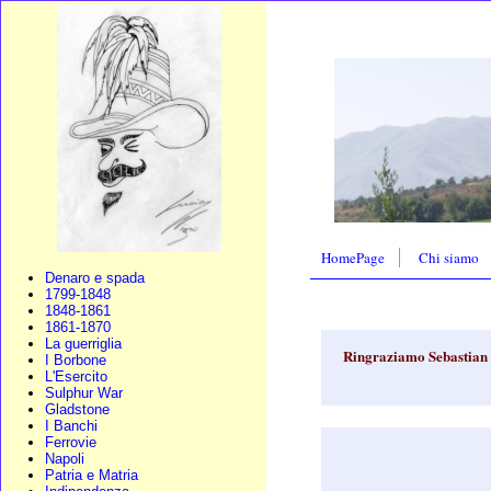
HomePage
Chi siamo
Denaro e spada
1799-1848
1848-1861
1861-1870
La guerriglia
Ringraziamo Sebastian 
I Borbone
L'Esercito
Sulphur War
Gladstone
I Banchi
Ferrovie
Napoli
Patria e Matria