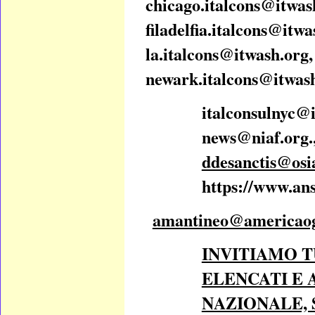
chicago.italcons@itwas
filadelfia.italcons@itwa
la.italcons@itwash.org,
newark.italcons@itwash
italconsulnyc@i
news@niaf.org
.
ddesanctis@osi
https://www.ans
amantineo@americaog
INVITIAMO TU
ELENCATI E 
NAZIONALE, 