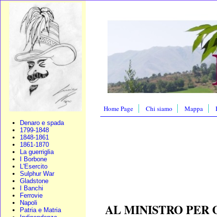
Home Page
Chi siamo
Mappa
Denaro e spada
1799-1848
1848-1861
1861-1870
La guerriglia
I Borbone
L'Esercito
Sulphur War
Gladstone
I Banchi
Ferrovie
Napoli
AL MINISTRO PER 
Patria e Matria