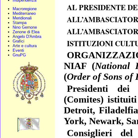
Indipendenza
AL PRESIDENTE DE
Macroregione
Mediterraneo
ALL’AMBASCIATORE
Meridionali
Stampa
Nino Gernone
ALL’AMBASCIATORE
Zenone di Elea
Angelo D'Ambra
ISTITUZIONI CULT
Grafici
Arte e cultura
Eventi
ORGANIZZAZIONI
GnuPG
NIAF (
National 
(
Order of Sons of 
Presidenti dei 
(Comites) istituit
Detroit, Filadelf
York, Newark, Sa
Consiglieri del