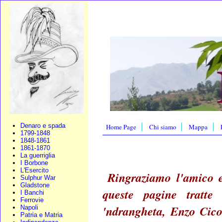
Denaro e spada
Home Page
Chi siamo
Mappa
1799-1848
1848-1861
1861-1870
La guerriglia
I Borbone
L'Esercito
Ringraziamo l'amico e
Sulphur War
Gladstone
queste pagine tratte 
I Banchi
Ferrovie
'ndrangheta, Enzo Cico
Napoli
Patria e Matria