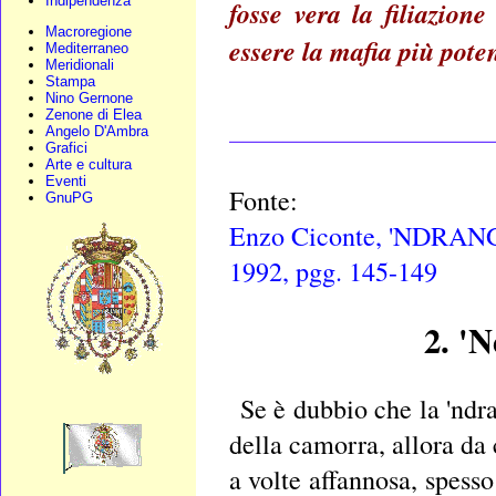
Indipendenza
fosse vera la filiazio
Macroregione
essere la mafia più poten
Mediterraneo
Meridionali
Stampa
Nino Gernone
Zenone di Elea
____________________
Angelo D'Ambra
Grafici
Arte e cultura
Eventi
Fonte:
GnuPG
Enzo Ciconte, 'NDRAN
1992, pgg. 145-149
2. '
Se è dubbio che la 'ndra
della camorra, allora da 
a volte affannosa, spesso