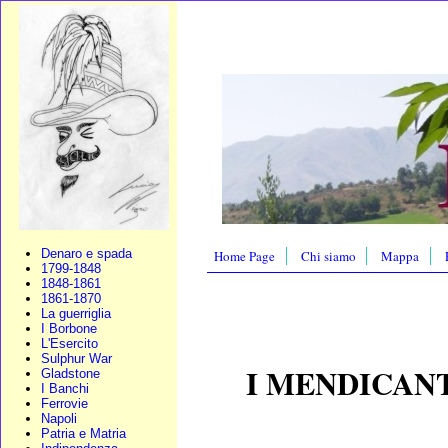
Denaro e spada
Home Page
Chi siamo
Mappa
1799-1848
1848-1861
1861-1870
La guerriglia
I Borbone
L'Esercito
Sulphur War
I MENDICAN
Gladstone
I Banchi
Ferrovie
Napoli
Patria e Matria