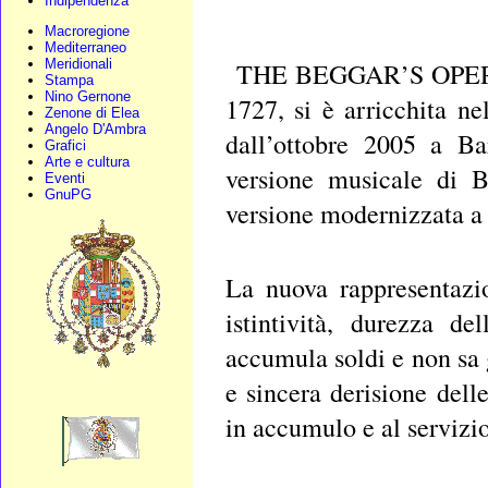
Indipendenza
Macroregione
Mediterraneo
Meridionali
THE BEGGAR’S OPERA la
Stampa
Nino Gernone
1727, si è arricchita n
Zenone di Elea
Angelo D'Ambra
dall’ottobre 2005 a Ba
Grafici
Arte e cultura
versione musicale di B
Eventi
GnuPG
versione modernizzata a
La nuova rappresentazi
istintività, durezza d
accumula soldi e non sa 
e sincera derisione dell
in accumulo e al servizio