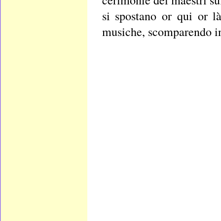
cerimonie dei maestri su
si spostano or qui or l
musiche, scomparendo inf