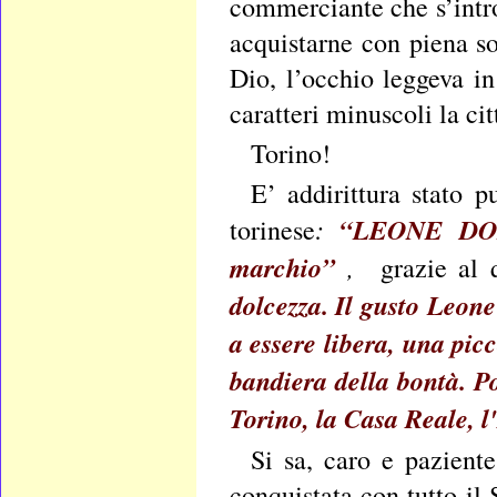
commerciante che s’intr
acquistarne con piena so
Dio, l’occhio leggeva in 
caratteri minuscoli la ci
Torino!
E’ addirittura stato p
:
“LEONE DOLC
torinese
marchio”
,
grazie al
dolcezza. Il gusto Leon
a essere libera, una pic
bandiera della bontà. P
Torino, la Casa Reale, l
Si sa, caro e paziente
conquistata con tutto il