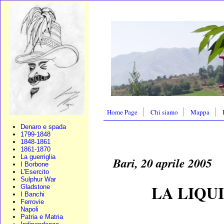
Home Page
Chi siamo
Mappa
Denaro e spada
1799-1848
1848-1861
1861-1870
La guerriglia
Bari, 20 aprile 2005
I Borbone
L'Esercito
Sulphur War
LA LIQUI
Gladstone
I Banchi
Ferrovie
Napoli
Patria e Matria