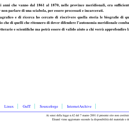
li anni che vanno dal 1861 al 1870, nelle province meridionali, era sufficien
non parlare di una sciabola, per essere processati e incarcerati.
rafico e di ricerca ho cercato di riscrivere quella storia le biografie di quei
io che di quelli che ritennero di dover difendere l’autonomia meridionale combat
tterarie e scientifiche ma potrà essere di valido aiuto a chi vorrà approfondire 
Linux
GuIT
Sourceforge
InternetArchive
Ai sensi della legge n.62 del 7 marzo 2001 il presente sito non costituis
Eleaml viene aggiornato secondo la disponibilità del materiale e 