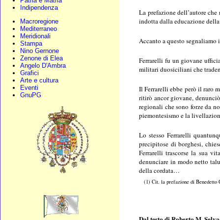
Patria e Matria
Indipendenza
La prefazione dell’autore che 
indotta dalla educazione della 
Macroregione
Mediterraneo
Meridionali
Accanto a questo segnaliamo i
Stampa
Nino Gernone
Zenone di Elea
Ferrarelli fu un giovane uffic
Angelo D'Ambra
militari duosiciliani che trade
Grafici
Arte e cultura
Eventi
Il Ferrarelli ebbe però il raro 
GnuPG
ritirò ancor giovane, denunciò
regionali che sono forze da no
piemontesismo e la livellazi
Lo stesso Ferrarelli quantunq
precipitose di borghesi, chies
Ferrarelli trascorse la sua v
denunciare in modo netto talun
della cordata…
(1) Cit. la prefazione di Benedet
Dal testo di Roberto M. Selv