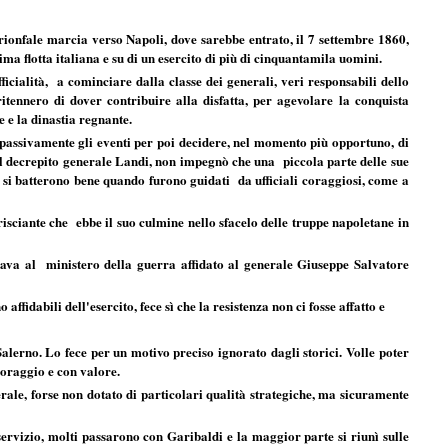
rionfale marcia verso Napoli, dove sarebbe entrato, il 7 settembre 1860,
ma flotta italiana e su di un esercito di più di cinquantamila uomini.
ficialità, a cominciare dalla classe dei generali, veri responsabili dello
itennero di dover contribuire alla disfatta, per agevolare la conquista
 e la dinastia regnante.
e passivamente gli eventi per poi decidere, nel momento più opportuno, di
 il decrepito generale Landi, non impegnò che una piccola parte delle sue
i si batterono bene quando furono guidati da ufficiali coraggiosi, come a
trisciante che ebbe il suo culmine nello sfacelo delle truppe napoletane in
sava al ministero della guerra affidato al generale Giuseppe Salvatore
ffidabili dell'esercito, fece sì che la resistenza non ci fosse affatto e
Salerno. Lo fece per un motivo preciso ignorato dagli storici. Volle poter
coraggio e con valore.
rale, forse non dotato di particolari qualità strategiche, ma sicuramente
 servizio, molti passarono con Garibaldi e la maggior parte si riunì sulle