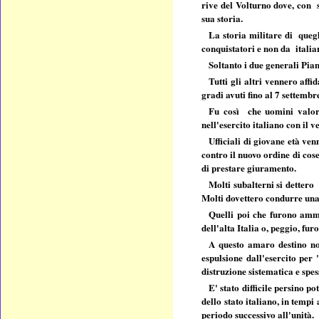
rive del Volturno dove, con 
sua storia.
La storia militare di quegl
conquistatori e non da italia
Soltanto i due generali Pia
Tutti gli altri vennero affi
gradi avuti fino al 7 settembr
Fu così che uomini valoro
nell'esercito italiano con il 
Ufficiali di giovane età ve
contro il nuovo ordine di cose
di prestare giuramento.
Molti subalterni si detter
Molti dovettero condurre una 
Quelli poi che furono ammes
dell'alta Italia o, peggio, fu
A questo amaro destino no
espulsione dall'esercito per 
distruzione sistematica e spe
E' stato difficile persino 
dello stato italiano, in tempi
periodo successivo all'unità.