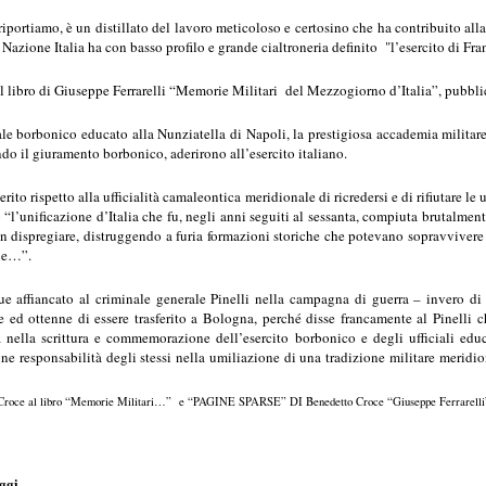
riportiamo, è un distillato del lavoro meticoloso e certosino che ha contribuito alla
Nazione Italia ha con basso profilo e grande cialtroneria definito "l’esercito di Fra
l libro di Giuseppe Ferrarelli “Memorie Militari del Mezzogiorno d’Italia”, pubbli
iale borbonico educato alla Nunziatella di Napoli, la prestigiosa accademia militar
ndo il giuramento borbonico, aderirono all’esercito italiano.
merito rispetto alla ufficialità camaleontica meridionale di ricredersi e di rifiutare le
 “l’unificazione d’Italia che fu, negli anni seguiti al sessanta, compiuta brutalment
n dispregiare, distruggendo a furia formazioni storiche che potevano sopravvivere
one…”.
ue affiancato al criminale generale Pinelli nella campagna di guerra – invero di 
e ed ottenne di essere trasferito a Bologna, perché disse francamente al Pinelli ch’
ita nella scrittura e commemorazione dell’esercito borbonico e degli ufficiali ed
e responsabilità degli stessi nella umiliazione di una tradizione militare meridion
to Croce al libro “Memorie Militari…” e “PAGINE SPARSE” DI Benedetto Croce “Giuseppe Ferrarelli”
aggi