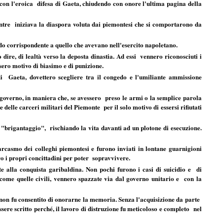
 con l'eroica difesa di Gaeta, chiudendo con onore l'ultima pagina della
mentre iniziava la diaspora voluta dai piemontesi che si comportarono da
do corrispondente a quello che avevano nell'esercito napoletano.
io dire, di lealtà verso la deposta dinastia. Ad essi vennero riconosciuti i
ssero motivo di biasimo e di punizione.
i Gaeta, dovettero scegliere tra il congedo e l'umiliante ammissione
o governo, in maniera che, se avessero preso le armi o la semplice parola
 delle carceri militari del Piemonte per il solo motivo di essersi rifiutati
"brigantaggio", rischiando la vita davanti ad un plotone di esecuzione.
sarcasmo dei colleghi piemontesi e furono inviati in lontane guarnigioni
tro i propri concittadini per poter sopravvivere.
 alla conquista garibaldina. Non pochi furono i casi di suicidio e di
o, come quelle civili, vennero spazzate via dal governo unitario e con la
i non fu consentito di onorarne la memoria. Senza l'acquisizione da parte
ssere scritto perché, il lavoro di distruzione fu meticoloso e completo nel