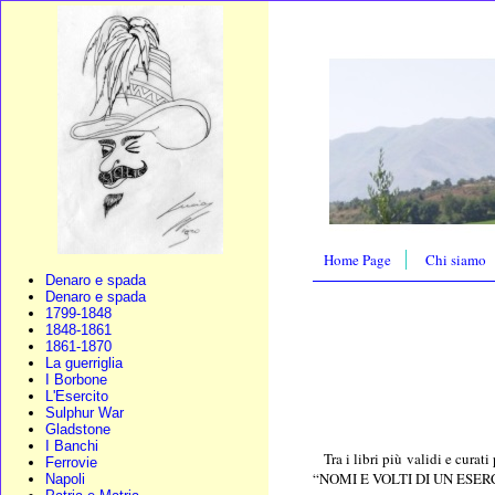
Home Page
Chi siamo
Denaro e spada
Denaro e spada
1799-1848
1848-1861
1861-1870
La guerriglia
I Borbone
L'Esercito
Sulphur War
Gladstone
I Banchi
Tra i libri più validi e cura
Ferrovie
“NOMI E VOLTI DI UN ESERC
Napoli