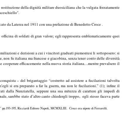
 restituzione della dignità militare duosiciliana che la vulgata forzatamente
nceschiello".
cato da Laterza nel 1911 con una prefazione di Benedetto Croce .
e officina di soldati di gran valore; egli rappresenta emblematicamente quei
 umiliazioni e derisioni a cui i vincitori graduati piemontesi li sottoposero: si
e, non fu italiana ma francese e giacobina, senza tener conto delle diversità
 e cooperare efficacemente nella nuova storia italiana…mentre prevalsero il
conquista – del brigantaggio “costretto ad assistere a fucilazioni talvolta
egli si era preparato a far la guerra, ma non le fucilazioni.” (1); infine il
ucati dalla Nunziatella, seppure una sua mitezza di carattere gli impedì di
ale, sarebbe stato d’altro canto chiedergli troppo, egli stesso faceva parte
 pp.193-195, Ricciardi Editore Napoli, MCMXLIII. Croce era nipote di Ferrarelli.