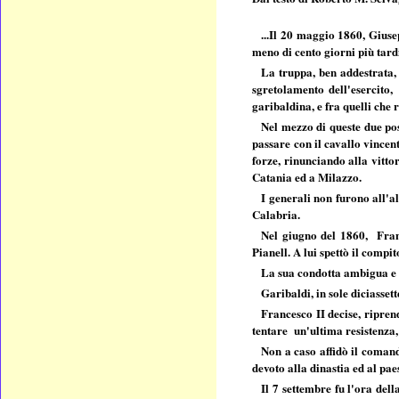
...Il 20 maggio 1860, Giuse
meno di cento giorni più tard
La truppa, ben addestrata, 
sgretolamento dell'esercito,
garibaldina, e fra quelli che
Nel mezzo di queste due pos
passare con il cavallo vincen
forze, rinunciando alla vitto
Catania ed a Milazzo.
I generali non furono all'al
Calabria.
Nel giugno del 1860, Franc
Pianell. A lui spettò il compi
La sua condotta ambigua e os
Garibaldi, in sole diciasset
Francesco II decise, ripren
tentare un'ultima resistenza,
Non a caso affidò il comand
devoto alla dinastia ed al pae
Il 7 settembre fu l'ora del