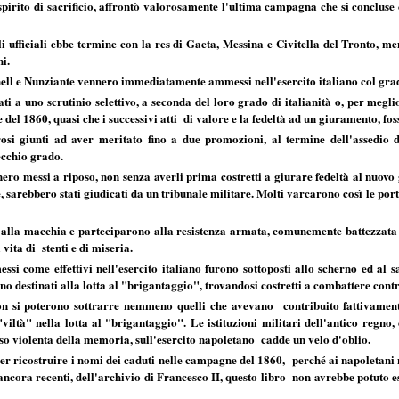
spirito di sacrificio, affrontò valorosamente l'ultima campagna che si concluse
i ufficiali ebbe termine con la res di Gaeta, Messina e Civitella del Tronto, 
ni.
nell e Nunziante vennero immediatamente ammessi nell'esercito italiano col gra
dati a uno scrutinio selettivo, a seconda del loro grado di italianità o, per megl
e del 1860, quasi che i successivi atti di valore e la fedeltà ad un giuramento, fo
si giunti ad aver meritato fino a due promozioni, al termine dell'assedio d
vecchio grado.
nnero messi a riposo, non senza averli prima costretti a giurare fedeltà al nuov
, sarebbero stati giudicati da un tribunale militare. Molti varcarono così le porte
o alla macchia e parteciparono alla resistenza armata, comunemente battezzata 
vita di stenti e di miseria.
si come effettivi nell'esercito italiano furono sottoposti allo scherno ed al 
rono destinati alla lotta al "brigantaggio", trovandosi costretti a combattere con
n si poterono sottrarre nemmeno quelli che avevano contribuito fattivamente
"viltà" nella lotta al "brigantaggio". Le istituzioni militari dell'antico regn
sso violenta della memoria, sull'esercito napoletano cadde un velo d'oblio.
poter ricostruire i nomi dei caduti nelle campagne del 1860, perché ai napoletan
 ancora recenti, dell'archivio di Francesco II, questo libro non avrebbe potuto e