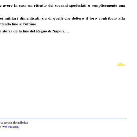
te avere in casa un ritratto dei sovrani spodestati o semplicemente una
 militari dimenticati, sia di quelli che dettero il loro contributo alla
tendo fino all’ultimo.
la storia della fine del Regno di Napoli….
ce testata giornalistica.
del
web@master
.