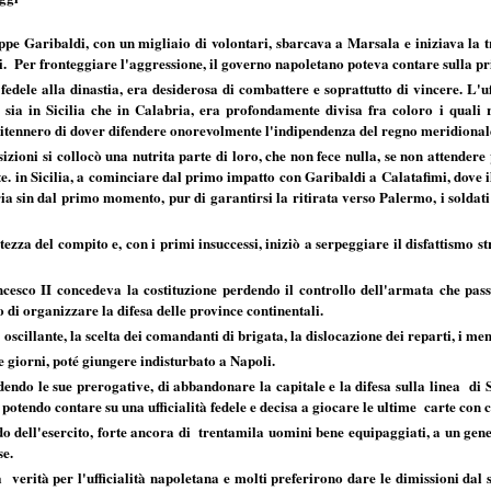
ppe Garibaldi, con un migliaio di volontari, sbarcava a Marsala e iniziava la t
i. Per fronteggiare l'aggressione, il governo napoletano poteva contare sulla pri
fedele alla dinastia, era desiderosa di combattere e soprattutto di vincere. L'uf
 sia in Sicilia che in Calabria, era profondamente divisa fra coloro i quali r
 ritennero di dover difendere onorevolmente l'indipendenza del regno meridionale
izioni si collocò una nutrita parte di loro, che non fece nulla, se non attender
te. in Sicilia, a cominciare dal primo impatto con Garibaldi a Calatafimi, dove
ria sin dal primo momento, pur di garantirsi la ritirata verso Palermo, i soldat
tezza del compito e, con i primi insuccessi, iniziò a serpeggiare il disfattismo s
esco II concedeva la costituzione perdendo il controllo dell'armata che pas
to di organizzare la difesa delle province continentali.
cillante, la scelta dei comandanti di brigata, la dislocazione dei reparti, i meno a
te giorni, poté giungere indisturbato a Napoli.
dendo le sue prerogative, di abbandonare la capitale e la difesa sulla linea di 
 potendo contare su una ufficialità fedele e decisa a giocare le ultime carte con 
o dell'esercito, forte ancora di trentamila uomini bene equipaggiati, a un gene
se.
la verità per l'ufficialità napoletana e molti preferirono dare le dimissioni dal