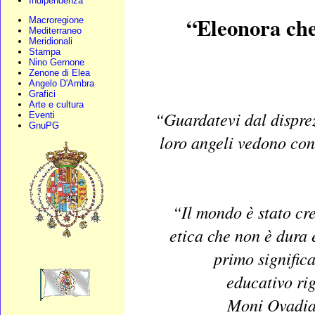
Indipendenza
“Eleonora che
Macroregione
Mediterraneo
Meridionali
Stampa
Nino Gernone
Zenone di Elea
Angelo D'Ambra
Grafici
Arte e cultura
“Guardatevi dal disprezz
Eventi
GnuPG
loro angeli vedono con
“Il mondo è stato cre
etica che non è dura 
primo signific
educativo rig
Moni Ovadia 