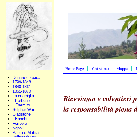
Home Page
Chi siamo
Mappa
Denaro e spada
1799-1848
1848-1861
1861-1870
Riceviamo e volentieri 
La guerriglia
I Borbone
L'Esercito
la responsabilità piena d
Sulphur War
Gladstone
I Banchi
Ferrovie
________________
Napoli
Patria e Matria