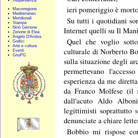
Indipendenza
ieri pomeriggio è morto 
Macroregione
Mediterraneo
Meridionali
Su tutti i quotidiani so
Stampa
Nino Gernone
Internet quelli su Il Man
Zenone di Elea
Angelo D'Ambra
Quel che voglio sotto
Grafici
Arte e cultura
culturale di Norberto Bob
Eventi
GnuPG
sulla situazione degli a
permettevano l'accesso
esperienza da me dirett
da Franco Molfese (il 
dall'acuto Aldo Alboni
legittimisti soprattutto 
denunciate a chiare letter
Bobbio mi rispose con