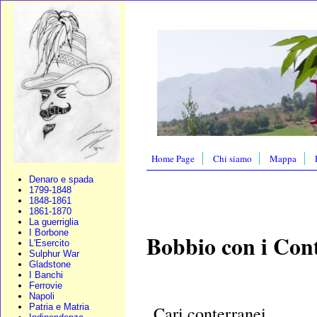
Home Page
Chi siamo
Mappa
Denaro e spada
1799-1848
1848-1861
1861-1870
La guerriglia
I Borbone
Bobbio con i Cont
L'Esercito
Sulphur War
Gladstone
I Banchi
Ferrovie
Napoli
Patria e Matria
Cari conterranei,