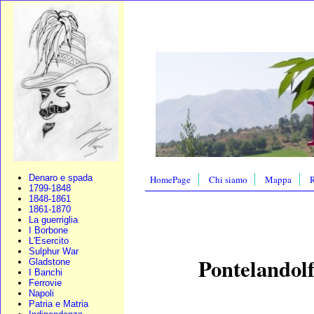
Denaro e spada
HomePage
Chi siamo
Mappa
R
1799-1848
1848-1861
1861-1870
La guerriglia
I Borbone
L'Esercito
Sulphur War
Pontelandolf
Gladstone
I Banchi
Ferrovie
Napoli
Patria e Matria