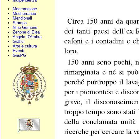
Indipendenza
Macroregione
Mediterraneo
Meridionali
Circa 150 anni da quan
Stampa
Nino Gernone
dei tanti paesi dell’ex-
Zenone di Elea
Angelo D'Ambra
cafoni e i contadini e c
Grafici
Arte e cultura
loro.
Eventi
GnuPG
150 anni sono pochi, m
rimarginata e né si può
perché purtroppo il lav
per i piemontesi e disco
grave, il disconoscimen
troppo tempo sono stati l
della conclamata unità 
ricerche per cercare la ve