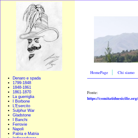
HomePage
Chi siamo
Denaro e spada
1799-1848
1848-1861
Fonte:
1861-1870
La guerriglia
https://comitatiduesicilie.org
I Borbone
L'Esercito
Sulphur War
Gladstone
I Banchi
Ferrovie
Napoli
Patria e Matria