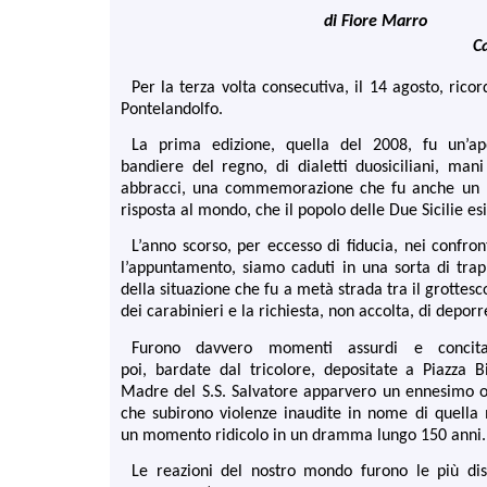
di Fiore Marro
C
Per la terza volta consecutiva, il 14 agosto, rico
Pontelandolfo.
La prima edizione, quella del 2008, fu un’ap
bandiere del regno, di dialetti duosiciliani, mani
abbracci, una commemorazione che fu anche un 
risposta al mondo, che il popolo delle Due Sicilie es
L’anno scorso, per eccesso di fiducia, nei confron
l’appuntamento, siamo caduti in una sorta di trap
della situazione che fu a metà strada tra il grottesco
dei carabinieri e la richiesta, non accolta, di deporre 
Furono davvero momenti assurdi e concitat
poi, bardate dal tricolore, depositate a Piazza B
Madre del S.S. Salvatore apparvero un ennesimo ol
che subirono violenze inaudite in nome di quella
un momento ridicolo in un dramma lungo 150 anni.
Le reazioni del nostro mondo furono le più di