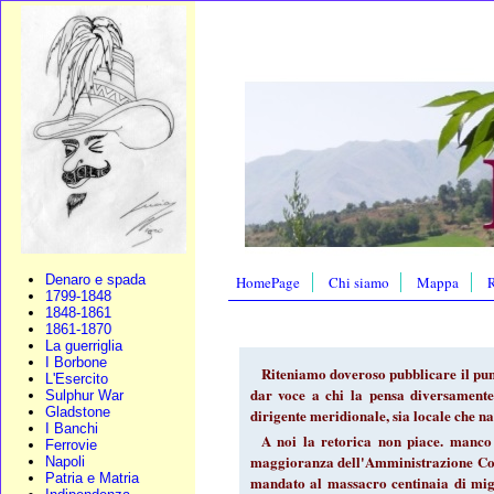
Denaro e spada
HomePage
Chi siamo
Mappa
R
1799-1848
1848-1861
1861-1870
La guerriglia
I Borbone
Riteniamo doveroso pubblicare il pun
L'Esercito
dar voce a chi la pensa diversamente,
Sulphur War
Gladstone
dirigente meridionale, sia locale che n
I Banchi
A noi la retorica non piace. manco 
Ferrovie
maggioranza dell'Amministrazione Comu
Napoli
Patria e Matria
mandato al massacro centinaia di migl