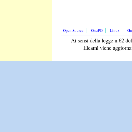
Open Source
GnuPG
Linux
Gu
Ai sensi della legge n.62 del
Eleaml viene aggiornat