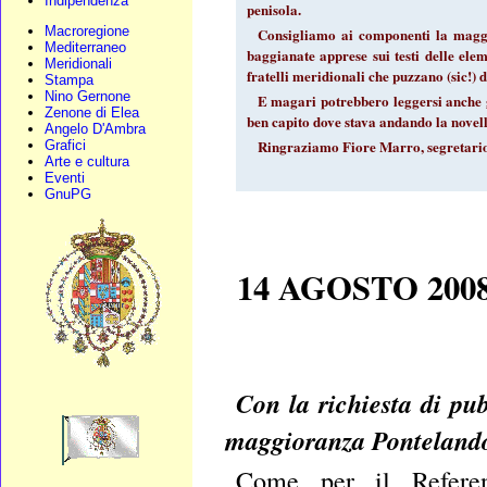
Indipendenza
penisola.
Macroregione
Consigliamo ai componenti la maggio
Mediterraneo
baggianate apprese sui testi delle el
Meridionali
fratelli meridionali che puzzano (sic!)
Stampa
Nino Gernone
E magari potrebbero leggersi anche g
Zenone di Elea
ben capito dove stava andando la novell
Angelo D'Ambra
Ringraziamo Fiore Marro, segretari
Grafici
Arte e cultura
Eventi
GnuPG
14 AGOSTO 2008 P
Con la richiesta di pu
maggioranza Pontelando
Come per il Refere