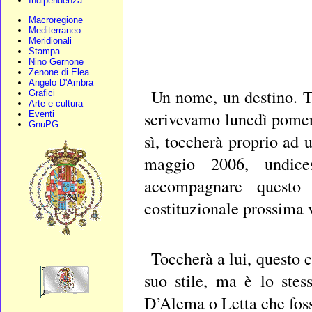
Indipendenza
Macroregione
Mediterraneo
Meridionali
Stampa
Nino Gernone
Zenone di Elea
Angelo D'Ambra
Un nome, un destino. T
Grafici
Arte e cultura
scrivevamo lunedì pomeri
Eventi
GnuPG
sì, toccherà proprio ad 
maggio 2006, undic
accompagnare questo p
costituzionale prossima 
Toccherà a lui, questo c
suo stile, ma è lo ste
D’Alema o Letta che fos