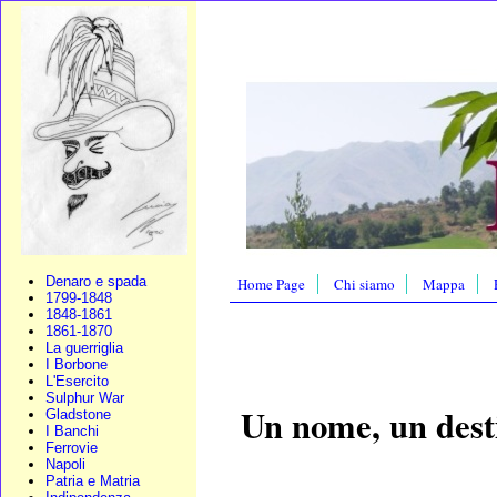
Denaro e spada
Home Page
Chi siamo
Mappa
1799-1848
1848-1861
1861-1870
La guerriglia
I Borbone
L'Esercito
Sulphur War
Un nome, un desti
Gladstone
I Banchi
Ferrovie
Napoli
Patria e Matria