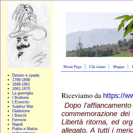
Home Page
Chi siamo
Mappa
Denaro e spada
1799-1848
1848-1861
1861-1870
Riceviamo da
La guerriglia
https://ww
I Borbone
L'Esercito
Dopo l'affiancamento 
Sulphur War
Gladstone
commemorazione dei ca
I Banchi
Ferrovie
Libertà ritorna, ed or
Napoli
allegato. A tutti i mer
Patria e Matria