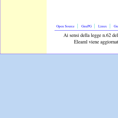
Open Source
GnuPG
Linux
Gu
Ai sensi della legge n.62 del
Eleaml viene aggiornat