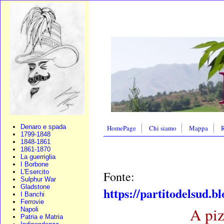
Denaro e spada
HomePage
Chi siamo
Mappa
R
1799-1848
1848-1861
1861-1870
La guerriglia
I Borbone
L'Esercito
Fonte:
Sulphur War
Gladstone
https://partitodelsud.b
I Banchi
Ferrovie
A piz
Napoli
Patria e Matria