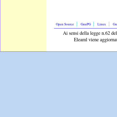
Open Source
GnuPG
Linux
Gu
Ai sensi della legge n.62 del
Eleaml viene aggiornat