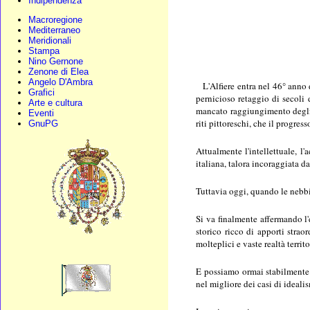
Indipendenza
Macroregione
Mediterraneo
Meridionali
Stampa
Nino Gernone
Zenone di Elea
Angelo D'Ambra
L'Alfiere entra nel 46° anno 
Grafici
pernicioso retaggio di secoli 
Arte e cultura
mancato raggiungimento degli e
Eventi
riti pittoreschi, che il progres
GnuPG
Attualmente l'intellettuale, l
italiana, talora incoraggiata d
Tuttavia oggi, quando le nebbi
Si va finalmente affermando l'e
storico ricco di apporti strao
molteplici e vaste realtà terri
E possiamo ormai stabilmente s
nel migliore dei casi di ideali