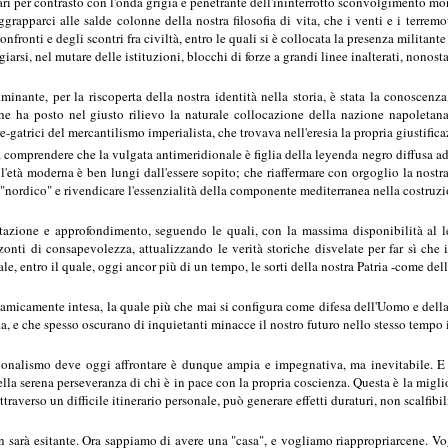
 per contrasto con l'onda grigia e penetrante dell'ininterrotto sconvolgimento mon-d
grapparci alle salde colonne della nostra filosofia di vita, che i venti e i terrem
nfronti e degli scontri fra civiltà, entro le quali si è collocata la presenza militan
arsi, nel mutare delle istituzioni, blocchi di forze a grandi linee inalterati, nonosta
minante, per la riscoperta della nostra identità nella storia, è stata la conoscenz
he ha posto nel giusto rilievo la naturale collocazione della nazione napoletana
e-gatrici del mercantilismo imperialista, che trovava nell'eresia la propria giustifica
 a comprendere che la vulgata antimeridionale è figlia della leyenda negro diffusa ad 
l'età moderna è ben lungi dall'essere sopito; che riaffermare con orgoglio la nostra 
 "nordico" e rivendicare l'essenzialità della componente mediterranea nella costruzi
itazione e approfondimento, seguendo le quali, con la massima disponibilità al le
nti di consapevolezza, attualizzando le verità storiche disvelate per far sì che i
le, entro il quale, oggi ancor più di un tempo, le sorti della nostra Patria -come dell
namicamente intesa, la quale più che mai si configura come difesa dell'Uomo e della
ita, e che spesso oscurano di inquietanti minacce il nostro futuro nello stesso tempo 
izionalismo deve oggi affrontare è dunque ampia e impegnativa, ma inevitabile. E
lla serena perseveranza di chi è in pace con la propria coscienza. Questa è la miglio
traverso un difficile itinerario personale, può generare effetti duraturi, non scalfibil
on sarà esitante. Ora sappiamo di avere una "casa", e vogliamo riappropriarcene. Vog