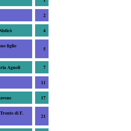
2
Nisticò
4
uo figlio
5
ria Agnoli
7
11
Pavone
17
l Tronto
di F.
21