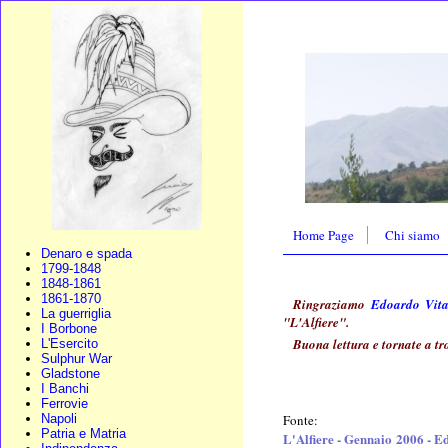
Home Page
Chi siamo
Denaro e spada
1799-1848
1848-1861
1861-1870
Ringraziamo
Edoardo Vita
La guerriglia
"L'Alfiere".
I Borbone
Buona lettura e tornate a tr
L'Esercito
Sulphur War
Gladstone
I Banchi
Ferrovie
Fonte:
Napoli
Patria e Matria
L'Alfiere - Gennaio 2006 - Ed