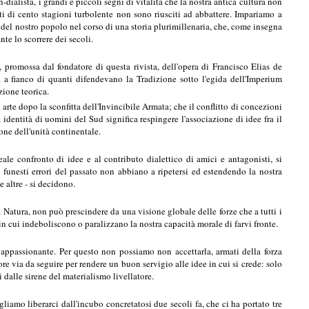
ialista, i grandi e piccoli segni di vitalità che la nostra antica cultura non
oti di cento stagioni turbolente non sono riusciti ad abbattere. Impariamo a
te del nostro popolo nel corso di una storia plurimillenaria, che, come insegna
nte lo scorrere dei secoli.
a, promossa dal fondatore di questa rivista, dell'opera di Francisco Elias de
 a fianco di quanti difendevano la Tradizione sotto l'egida dell'Imperium
zione teorica.
arte dopo la sconfitta dell'Invincibile Armata; che il conflitto di concezioni
identità di uomini del Sud significa respingere l'associazione di idee fra il
one dell'unità continentale.
ale confronto di idee e al contributo dialettico di amici e antagonisti, si
 funesti errori del passato non abbiano a ripetersi ed estendendo la nostra
e altre - si decidono.
 Natura, non può prescindere da una visione globale delle forze che a tutti i
in cui indeboliscono o paralizzano la nostra capacità morale di farvi fronte.
 appassionante. Per questo non possiamo non accettarla, armati della forza
re via da seguire per rendere un buon servigio alle idee in cui si crede: solo
i dalle sirene del materialismo livellatore.
liamo liberarci dall'incubo concretatosi due secoli fa, che ci ha portato tre