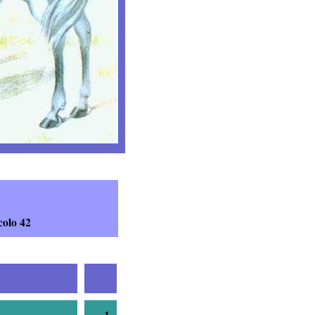
colo 42
1