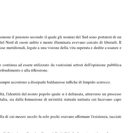
 egemone il pensiero secondo il quale gli uomini del Sud sono portatori di un
del Nord di cuore ardito e mente illuminata avevano cercato di liberarli. Il
sse meridionali, legate a una visione della vita superata e dedite a usanze e
 continua ad essere utilizzato da vastissimi settori dell'opinione pubblica
ofondimento e alla riflessione.
sempre accorrono a dissiparle baldanzose raffiche di limpido scirocco.
ltà, l'identità del nostro popolo quale si è delineata, attraverso un processo
Italia, sia dalla formazione di un'entità statuale unitaria cui facevano capo
lla di cui mezzo secolo fa solo pochi osavano affermare l'esistenza, tacciati