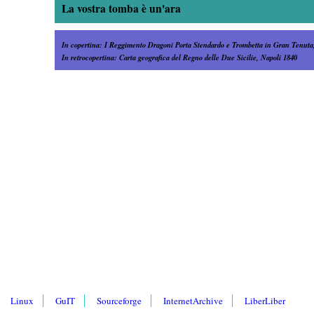
La vostra tomba è un'ara
In copertina: I Reggimento Dragoni Porta Stendardo e Trombetta in Gran Tenut
In retrocopertina: Carta geografica del Regno delle Due Sicilie, Napoli 1840
Linux
GuIT
Sourceforge
InternetArchive
LiberLiber