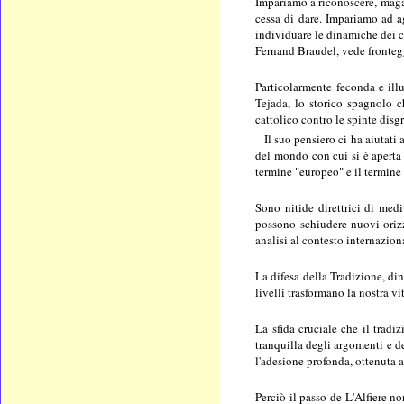
Impariamo a riconoscere, magari
cessa di dare. Impariamo ad ag
individuare le dinamiche dei co
Fernand Braudel, vede fronteggi
Particolarmente feconda e illu
Tejada, lo storico spagnolo c
cattolico contro le spinte disgr
Il suo pensiero ci ha aiutati
del mondo con cui si è aperta 
termine "europeo" e il termine
Sono nitide direttrici di med
possono schiudere nuovi orizzo
analisi al contesto internaziona
La difesa della Tradizione, di
livelli trasformano la nostra v
La sfida cruciale che il trad
tranquilla degli argomenti e de
l'adesione profonda, ottenuta at
Perciò il passo de L'Alfiere n