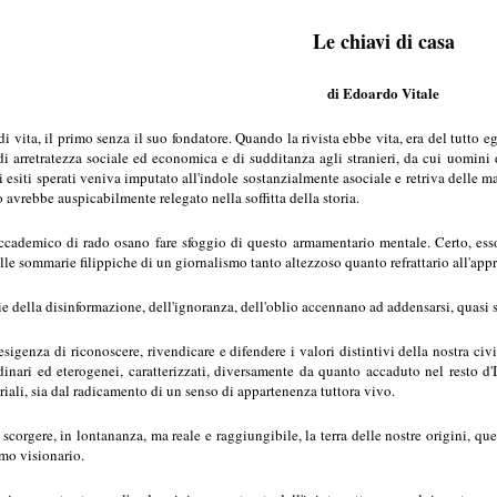
Le chiavi di casa
di Edoardo Vitale
di vita, il primo senza il suo fondatore. Quando la rivista ebbe vita, era del tutto
di arretratezza sociale ed economica e di sudditanza agli stranieri, da cui uomini 
siti sperati veniva imputato all'indole sostanzialmente asociale e retriva delle ma
so avrebbe auspicabilmente relegato nella soffitta della storia.
'accademico di rado osano fare sfoggio di questo armamentario mentale. Certo, esso
alle sommarie filippiche di un giornalismo tanto altezzoso quanto refrattario all'appr
e della disinformazione, dell'ignoranza, dell'oblio accennano ad addensarsi, quasi 
sigenza di riconoscere, rivendicare e difendere i valori distintivi della nostra civi
rdinari ed eterogenei, caratterizzati, diversamente da quanto accaduto nel resto d'
toriali, sia dal radicamento di un senso di appartenenza tuttora vivo.
corgere, in lontananza, ma reale e raggiungibile, la terra delle nostre origini, que
smo visionario.