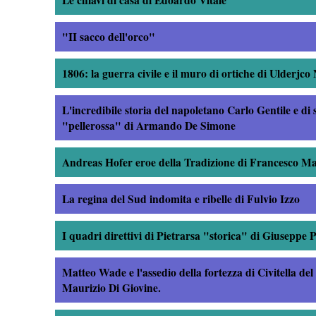
"II sacco dell'orco"
1806: la guerra civile e il muro di ortiche di Ulderjco 
L'incredibile storia del napoletano Carlo Gentile e di s
"pellerossa" di Armando De Simone
Andreas Hofer eroe della Tradizione di Francesco Ma
La regina del Sud indomita e ribelle di Fulvio Izzo
I quadri direttivi di Pietrarsa "storica" di Giuseppe 
Matteo Wade e l'assedio della fortezza di Civitella de
Maurizio Di Giovine.