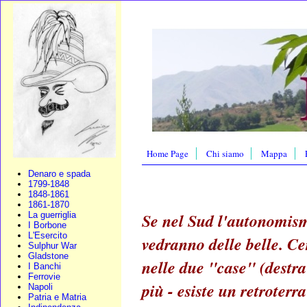
Home Page
Chi siamo
Mappa
Denaro e spada
1799-1848
1848-1861
1861-1870
Se nel Sud l'autonomism
La guerriglia
I Borbone
L'Esercito
vedranno delle belle. Ce
Sulphur War
Gladstone
nelle due "case" (destra
I Banchi
Ferrovie
più - esiste un retroter
Napoli
Patria e Matria