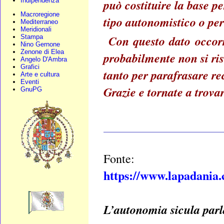
Indipendenza
può costituire la base p
Macroregione
tipo autonomistico o per 
Mediterraneo
Meridionali
Con questo dato occorr
Stampa
Nino Gernone
Zenone di Elea
probabilmente non si ri
Angelo D'Ambra
Grafici
tanto per parafrasare re
Arte e cultura
Eventi
Grazie e tornate a trovar
GnuPG
____________________
Fonte:
https://www.lapadania
L’autonomia sicula par