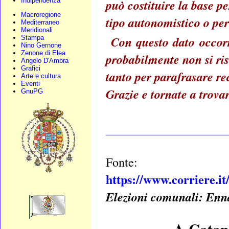
Indipendenza
può costituire la base p
Macroregione
tipo autonomistico o per 
Mediterraneo
Meridionali
Con questo dato occorr
Stampa
Nino Gernone
Zenone di Elea
probabilmente non si ri
Angelo D'Ambra
Grafici
tanto per parafrasare re
Arte e cultura
Eventi
Grazie e tornate a trovar
GnuPG
____________________
Fonte:
https://www.corriere.i
Elezioni comunali: Enna