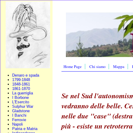
Home Page
Chi siamo
Mappa
Denaro e spada
1799-1848
1848-1861
1861-1870
Se nel Sud l'autonomism
La guerriglia
I Borbone
L'Esercito
vedranno delle belle. Ce
Sulphur War
Gladstone
nelle due "case" (destra
I Banchi
Ferrovie
più - esiste un retroter
Napoli
Patria e Matria