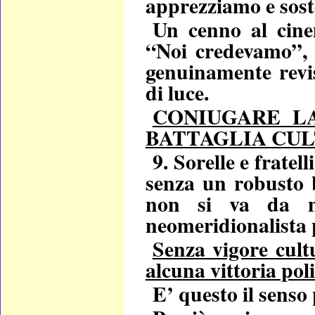
apprezziamo e sos
Un cenno al cine
“Noi credevamo”, 
genuinamente revis
di luce.
CONIUGARE L
BATTAGLIA CU
9. Sorelle e fratel
senza un robusto b
non si va da ne
neomeridionalista 
Senza vigore cult
alcuna vittoria poli
E’ questo il senso