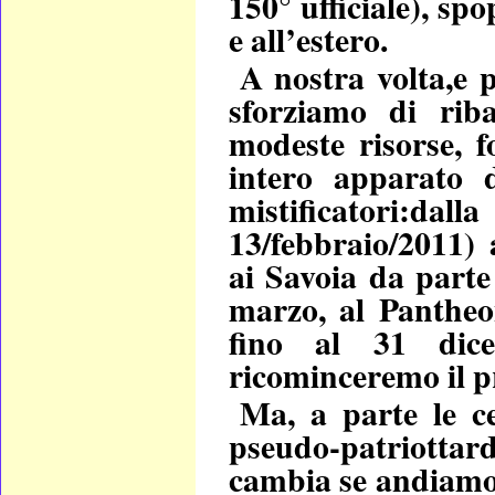
150° ufficiale), spo
e all’estero.
A nostra volta,e p
sforziamo di rib
modeste risorse, 
intero apparato 
mistificatori:dall
13/febbraio/2011) 
ai Savoia da parte
marzo, al Pantheo
fino al 31 dice
ricominceremo il p
Ma, a parte le cel
pseudo-patriottar
cambia se andiamo 