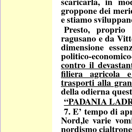
scaricarla, in mo
groppone dei merid
e stiamo sviluppan
Presto, proprio
ragusano e da Vitt
dimensione essenz
politico-economico
contro il devastan
filiera agricola 
trasporti alla gra
della odierna quest
“PADANIA LAD
7. E’ tempo di ap
Nord,le varie
vomi
nordismo cialtrone