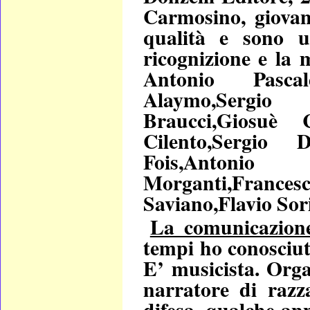
Carmosino, giovan
qualità e sono 
ricognizione e la
Antonio Pasca
Alaymo,Sergio
Braucci,Giosuè C
Cilento,Sergio 
Fois,Antonio F
Morganti,France
Saviano,Flavio Sori
La comunicazione
tempi ho conosciu
E’ musicista. Organ
narratore di razz
difesa, qualche ann