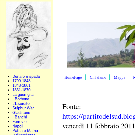
Denaro e spada
HomePage
Chi siamo
Mappa
R
1799-1848
1848-1861
1861-1870
La guerriglia
I Borbone
L'Esercito
Fonte:
Sulphur War
Gladstone
https://partitodelsud.bl
I Banchi
Ferrovie
venerdì 11 febbraio 201
Napoli
Patria e Matria