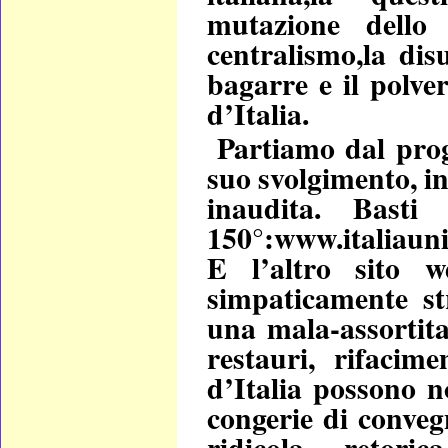
mutazione dello 
centralismo,la dis
bagarre e il polve
d’Italia.
Partiamo dal prog
suo svolgimento, in
inaudita. Basti
150°:www.italiauni
E l’altro sito w
simpaticamente str
una mala-assortita
restauri, rifacime
d’Italia possono n
congerie di convegn
ridicola retori