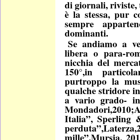
di giornali, riviste,
è la stessa, pur 
sempre apparten
dominanti.
Se andiamo a ver
libera o para-rom
nicchia del merca
150°,in particol
purtroppo la mus
qualche stridore in
a vario grado- ind
Mondadori,2010;An
Italia”, Sperling 
perduta”,Laterza,
mille”,Mursia, 201