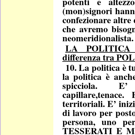
potenti e altezzo
(mon)signori hanno
confezionare altre
che avremo bisogn
neomeridionalista.
LA POLITICA 
differenza tra PO
10. La politica è t
la politica è anc
spicciola. 
capillare,tenace.
territoriali. E’ ini
di lavoro per post
persona, uno 
TESSERATI E M