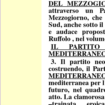
DEL MEZZOGIO
attraverso un P
Mezzogiorno, che s
Sud, anche sotto il
e audace
propos
Ruffolo , nel volu
IL PARTIT
MEDITERRANE
3. Il partito ne
costruendo, il Par
MEDITERRANE
mediterranea per l’
futuro, nel quadr
atto. La clamoros
–trainata
eroi