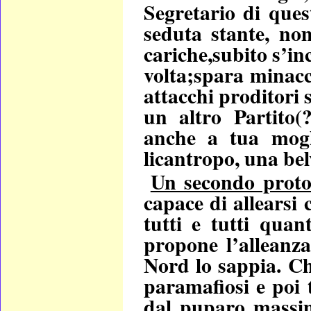
Segretario di ques
seduta stante, no
cariche,subito s’in
volta;spara minacc
attacchi proditori 
un altro Partito(?
anche a tua mogl
licantropo, una bel
Un secondo protot
capace di allearsi 
tutti e tutti quan
propone l’alleanz
Nord lo sappia. Ch
paramafiosi e poi t
dal puparo massim