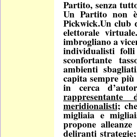
Partito, senza tutt
Un Partito non è
Pickwick.Un club d
elettorale virtual
imbrogliano a vice
individualisti fol
sconfortante tass
ambienti sbagliat
capita sempre più 
in cerca d’auto
rappresentante 
meridionalisti;
che
migliaia e miglia
propone alleanze 
deliranti strategie