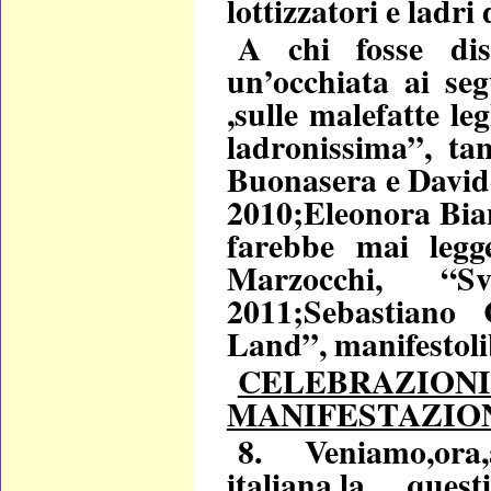
lottizzatori e ladr
A chi fosse dis
un’occhiata ai seg
,sulle malefatte le
ladronissima”, ta
Buonasera e David
2010;Eleonora Bian
farebbe mai leg
Marzocchi, “Sv
2011;Sebastiano
Land”, manifestoli
CELEBRAZION
MANIFESTAZION
8. Veniamo,ora,
italiana,la quest