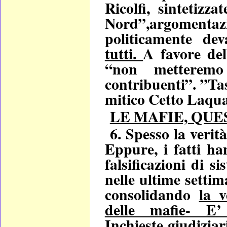
Ricolfi, sintetizza
Nord”,argomenta
politicamente deva
tutti.
A favore de
“non metterem
contribuenti”. ”Tas
mitico Cetto Laqu
LE MAFIE, QU
6. Spesso la verità
Eppure, i fatti ha
falsificazioni di 
nelle ultime setti
consolidando
la 
delle mafie-
Inchieste giudiziar