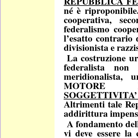
REPUBBLICA F
né è riproponibile
cooperativa, sec
federalismo cooper
l’esatto contrario 
divisionista e razzi
La costruzione ur
federalista no
meridionalista, 
MOTORE NEO
SOGGETTIVITA’
Altrimenti tale Rep
addirittura impens
A
fondamento dell
vi deve
essere la