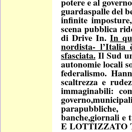
potere e
al governo
guardaspalle del be
infinite imposture
scena pubblica rid
di Drive In.
In qu
nordista- l’Italia
sfasciata.
Il Sud um
autonomie locali so
federalismo. Hann
scaltrezza e rudez
immaginabili: com
governo,munici
parapubbliche, 
banche,giornali 
E LOTTIZZATO TUT