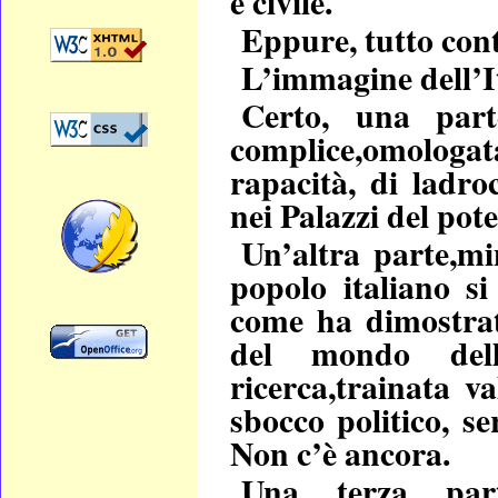
e civile.
Eppure, tutto cont
L’immagine dell’I
Certo, una part
complice,omologa
rapacità, di ladro
nei Palazzi del pote
Un’altra parte,mi
popolo italiano si 
come ha dimostrat
del mondo della
ricerca,trainata v
sbocco politico, se
Non c’è ancora.
Una terza part