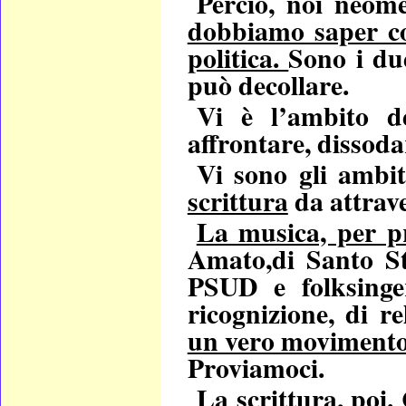
Perciò, noi neome
dobbiamo saper con
politica.
Sono i du
può decollare.
Vi è l’ambito d
affrontare, dissoda
Vi sono gli ambit
scrittura
da attrave
La musica, per p
Amato,di Santo Ste
PSUD e folksinger
ricognizione, di r
un vero movimento d
Proviamoci.
La scrittura, poi.