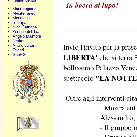
Indipendenza
In bocca al lupo!
Macroregione
Mediterraneo
Meridionali
Stampa
____________________
Nino Gernone
Zenone di Elea
Angelo D'Ambra
Grafici
Invio l'invito per la pr
Arte e cultura
Eventi
LIBERTA'
GnuPG
che si terrà 
bellissimo Palazzo Venez
"LA NOTTE
spettacolo
Oltre agli interventi citat
- Mostra su
Alessandro;
- Il gruppo 