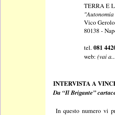
TERRA E L
"Autonomia 
Vico Gerolo
80138 - Nap
081 442
tel.
(vai a..
web:
INTERVISTA A VIN
Da “Il Brigante” cartac
In questo numero vi p