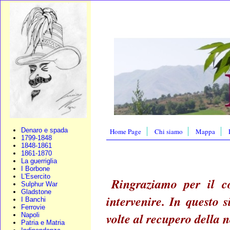
Denaro e spada
Home Page
Chi siamo
Mappa
1799-1848
1848-1861
1861-1870
La guerriglia
I Borbone
L'Esercito
Ringraziamo per il c
Sulphur War
Gladstone
intervenire. In questo s
I Banchi
Ferrovie
volte al recupero della n
Napoli
Patria e Matria