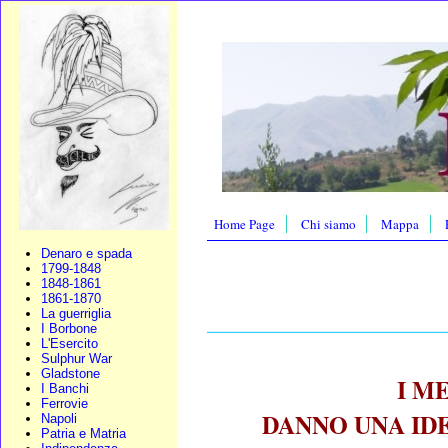
Home Page
Chi siamo
Mappa
Denaro e spada
1799-1848
1848-1861
1861-1870
____________________
La guerriglia
I Borbone
L'Esercito
Sulphur War
Gladstone
I M
I Banchi
Ferrovie
DANNO UNA ID
Napoli
Patria e Matria