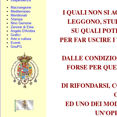
Indipendenza
Macroregione
I QUALI NON SI 
Mediterraneo
Meridionali
LEGGONO, STUD
Stampa
Nino Gernone
Zenone di Elea
SU QUALI POT
Angelo D'Ambra
Grafici
PER FAR USCIRE 
Arte e cultura
Eventi
GnuPG
DALLE CONDIZION
FORSE PER QUE
DI RIFONDARSI,
ED UNO DEI MOD
UN'OPE